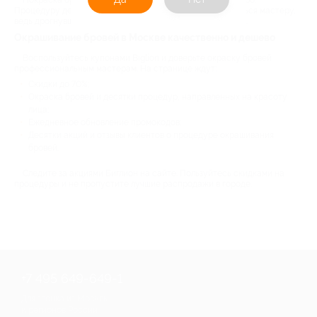
Процедуру делают и самостоятельно, но лучше довериться мастеру,
ведь дрогнувшая рука надолго нарушит симметрию лица.
Окрашивание бровей в Москве качественно и дешево
Воспользуйтесь купонами Biglion и доверьте окраску бровей
профессиональным мастерам. На странице ждут:
Скидки до 70%;
Окраска бровей и десятки процедур, направленных на красоту
лица;
Ежедневное обновление промокодов;
Десятки акций и отзывы клиентов о процедуре окрашивания
бровей.
Следите за акциями Биглион на сайте. Пользуйтесь скидками на
процедуры и не пропустите лучшие распродажи в городе.
+7 495 649-649-1
Для звонка из Москвы
и регионов России