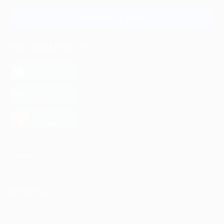
Связаться с нами
МОБИЛЬНОЕ ПРИЛОЖЕНИЕ
загрузить в
App Store
загрузить в
Google Play
загрузить в
AppGallery
КОМПАНИЯ
ИНФОРМАЦИЯ