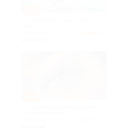
–50%
Уход для бровей и ресниц в салоне красоты
«Sахар»
г. Красноярск, ​ул.
4.8
(9)
+2
Перенсона, д. 1
от 575 руб.
–50%
Уход для ресниц и архитектура бровей
в студии Black Panther
г. Красноярск, ул. Красной
5.0
(10)
Армии, д. 9/11
от 325 руб.
Куплено 4