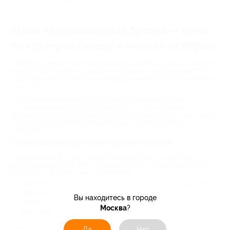
Акция на окрашивание бровей — цены
по купону на скидку в Ачинске от Biglion
Женщины меняют геометрию стрижки и цвет волос по настроению.
Не остаются без перемен и брови. Натуральный оттенок кажется
недостаточно выразительным. В ход идут косметические карандаши,
тени, тушь.
Популярностью пользуется стойкое окрашивание бровей
мастерами салонов и студий красоты. В отличие от домашних
процедур такая краска держится долго и каждое утро не начинается
с тщательного рисования каждой брови и беспокойства за
симметрию.
Преимущества оформления бровей мастером
Окрашивание бровей делается быстро и стоит недорого. Для
работы используются химические краски или натуральные составы из
басмы и хны. Аргументами «за» являются:
Отсутствие необходимости корректировать окраску ежедневно;
Цвет соответствует ожиданиям;
Вы находитесь в городе
Корректируется изгиб;
Москва
?
Краска держится 20-30 дней.
Да
Нет
Покраска бровей в салонах Москвы выполняется быстро.