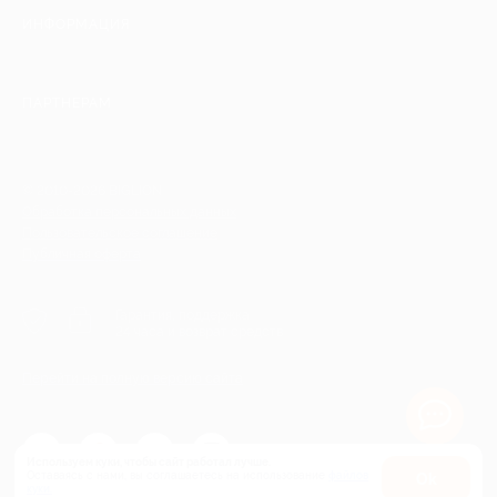
ИНФОРМАЦИЯ
ПАРТНЕРАМ
© 2010-2026 BIGLION
Обработка персональных данных
Пользовательское соглашение
Публичная оферта
Гарантия, поддержка
24 часа и возврат средств
Перейти на полную версию сайта
Используем куки, чтобы сайт работал лучше.
Оставаясь с нами, вы соглашаетесь на использование
файлов
Оk
куки.
Карта