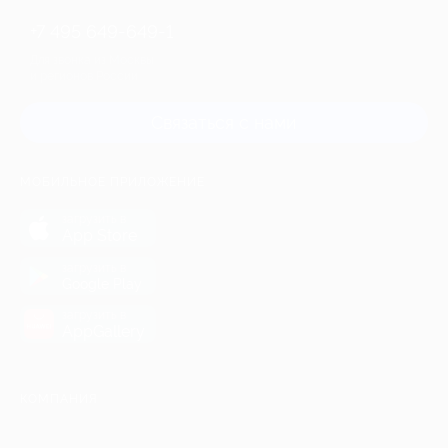
+7 495 649-649-1
Для звонка из Москвы
и регионов России
Связаться с нами
МОБИЛЬНОЕ ПРИЛОЖЕНИЕ
загрузить в
App Store
загрузить в
Google Play
загрузить в
AppGallery
КОМПАНИЯ