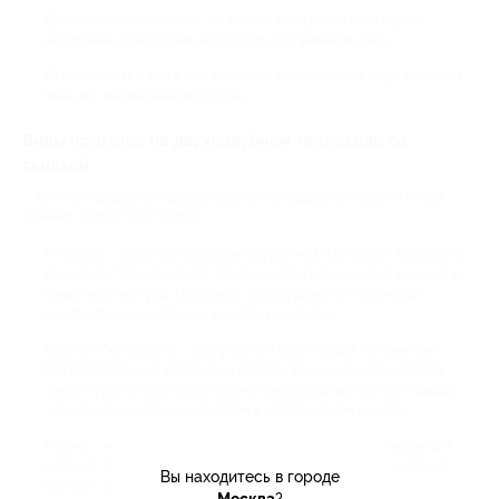
Дополнительные опции – на многих маршрутах есть бары с
напитками и закусками, аудиогиды или живая музыка.
Стабильность – даже при волнении двухпалубные суда качаются
меньше, чем маленькие катера.
Виды прогулок на двухпалубном теплоходе со
скидкой
Биглион предлагает разные вариантов водных экскурсий в трех
городах. Самые популярные:
В Москве – короткие обзорные круизы на 1-1,5 часа от Киевского
вокзала до "Москва-Сити", вечерние прогулки с живой музыкой и
тематические туры. Например, с экскурсией о сталинской
архитектуре или истории московских мостов.
В Санкт-Петербурге – прогулки по Неве с видом на Эрмитаж,
Петропавловскую крепость и стрелку Васильевского острова.
Также туры на закате для просмотра разводных мостов и фьорд-
туры по малым рекам и каналам в историческом центре.
В Сочи – морские прогулки вдоль побережья с остановками для
купания, экскурсии к олимпийским объектам и романтические
Вы находитесь в городе
круизы с ужином и живой музыкой.
Москва
?