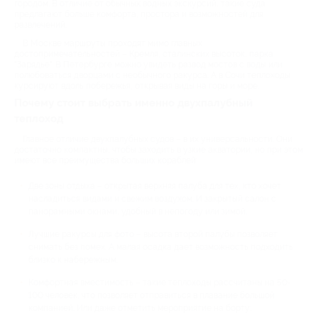
городом. В отличие от обычных водных экскурсий, такие суда
предлагают больше комфорта, простора и возможностей для
развлечений.
В Москве маршруты проходят мимо главных
достопримечательностей – Кремля, сталинских высоток, парка
"Зарядье". В Петербурге можно увидеть развод мостов с воды или
полюбоваться дворцами с необычного ракурса. А в Сочи теплоходы
курсируют вдоль побережья, открывая виды на горы и море.
Почему стоит выбрать именно двухпалубный
теплоход
Главное отличие двухпалубных судов – в их универсальности. Они
достаточно компактны, чтобы заходить в узкие акватории, но при этом
имеют все преимущества больших кораблей:
Две зоны отдыха – открытая верхняя палуба для тех, кто хочет
насладиться видами и свежим воздухом. И закрытый салон с
панорамными окнами, удобный в непогоду или зимой.
Лучшие ракурсы для фото – высота второй палубы позволяет
снимать без помех. А малая осадка дает возможность подходить
близко к набережным.
Комфортная вместимость – такие теплоходы рассчитаны на 50-
100 человек, что позволяет отправиться в плавание большой
компанией. Или даже отметить мероприятие на борту;