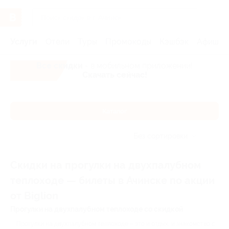
Услуги
Отели
Туры
Промокоды
Кэшбэк
Афиша 
Все скидки
- в мобильном приложении!
Скачать сейчас!
Каталог
Без сортировки
Скидки на прогулки на двухпалубном
теплоходе — билеты в Ачинске по акции
от Biglion
Прогулки на двухпалубном теплоходе со скидкой
Прогулки на двухпалубном теплоходе – это и отдых, и знакомство с