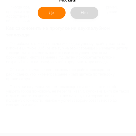
Иногда среди акций бывают необычные форматы – например,
прогулки с дегустацией или детские интерактивные экскурсии.
Да
Нет
Ассортимент постоянно пополняется, так что следите за
обновлениями.
Как сэкономить на прогулке на двухпалубном
теплоходе
Попробовать такое развлечение по доступному прайсу можно по
купонам Биглион. Выбирайте тур на этой странице и изучайте детали
– входит ли в стоимость напиток или экскурсия, нужно ли
бронировать место заранее и т.д. Затем приобретайте купон и
сохраняйте его на телефон, чтобы предъявить при посадке.
Обратите внимание: все теплоходные рейсы проходят по
расписанию. Уточните его заранее и запишитесь по телефону
организатора.
Прогулки на двухпалубном теплоходе по акции – это способ
увидеть город по-новому, не переплачивая. С купонами Биглион такой
отдых становится доступнее: те же маршруты и сервис, но за
половину стоимости. Главное – успеть забронировать место до
окончания акции.