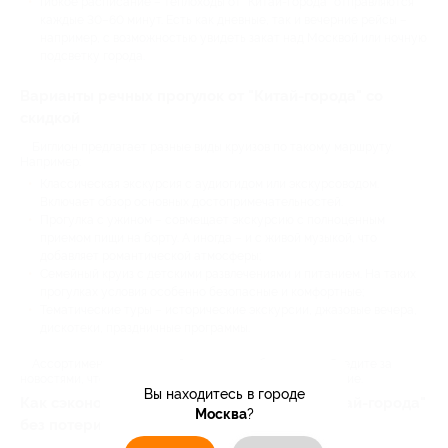
Гибкое расписание – теплоходы от "Китай-города" отправляются
каждые 30–60 минут. Есть как дневные, так и вечерние рейсы –
например, с возможностью увидеть закат над Москвой или ночную
подсветку города.
Варианты речных прогулок от "Китай-города" со
скидкой
Биглион предлагает разные виды круизов по такому маршруту.
Например:
Классическая экскурсия с аудиогидом или экскурсоводом.
Включает обзор основных достопримечательностей.
Прогулка с ужином – совмещает экскурсию с полноценным
приемом пищи на борту. А иногда – и с живой музыкой, что
добавляет романтической атмосферы;
Семейный круиз с детскими развлечениями и питанием. На таких
прогулках условия особенно безопасные и комфортные;
Тематические туры – исторические экскурсии, джазовые вечера,
дискотеки, праздничные программы.
Ассортимент наших акций постоянно обновляется. Следите за
новостями, чтобы не пропустить интересное предложение.
Вы находитесь в городе
Как сэкономить на речной прогулке от "Китай-города"
Москва
?
без потери качества