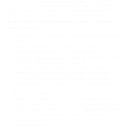
живописных способов познакомиться с Москвой. Этот причал
находится в центре, в нескольких минутах ходьбы от метро "Китай-
город". Отсюда начинаются маршруты разной продолжительности – от
коротких получасовых экскурсий до полноценных круизов.
Почему стоит выбрать маршрут речных прогулок от
"Китай-города"
Этот маршрут – популярный вариант водной экскурсии в Москве. И
вот почему:
Идеальное расположение – пристань находится в центре, что
удобно как для туристов, так и для жителей города. Не нужно
тратить время на переезды – достаточно дойти пешком от метро
или от ближайших достопримечательностей.
Лучшие виды на столицу – маршрут проходит по самым
живописным участкам Москвы-реки. С воды открываются
уникальные ракурсы на Кремль и Красную площадь, Храм Христа
Спасителя, парк "Зарядье" и Парящий мост и другие знаковые
места.
Разные форматы прогулок – короткие обзорные экскурсии,
романтические ужины, семейные круизы, концерты на борту.
Комфорт в любую погоду. Когда сухо и тепло, можно наслаждаться
видами с открытой палубы. А в непогоду – спрятаться в закрытом
салоне с панорамными окнами. Некоторые теплоходы
оборудованы климат-контролем, что делает прогулки приятными
даже в межсезонье.