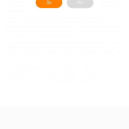
Покупка билетов напрямую обходится дороже, чем через сервис
Да
Нет
Биглион. Мы сотрудничаем с проверенными компаниями, предлагая те
же маршруты, только со скидкой.
Поучаствовать легко: выберите подходящий купон и изучите
условия прогулки. Затем оформите покупку – купон придет на почту и
в личный кабинет. И забронируйте место – все прогулки проходят по
расписанию. Готово: осталось показать qr-код при посадке, и можно
наслаждаться путешествием со скидкой.
Чтобы максимально сэкономить, обращайте внимание на утренние
и дневные рейсы – они дешевле вечерних. Если вы плывете с
компанией, выбирайте варианты с групповыми билетами. Также лучше
кататься в низкий сезон – в середине весны и осени, так как летом
прогулки обычно дороже.
Речные прогулки от причала "Китай-город" – это возможность
увидеть Москву с нового ракурса. А с купонами Биглион такое
путешествие станет еще и выгодным. Выбирайте маршрут,
бронируйте со скидкой и наслаждайтесь видами столицы с воды!
+7 495 649-649-1
Для звонка из Москвы