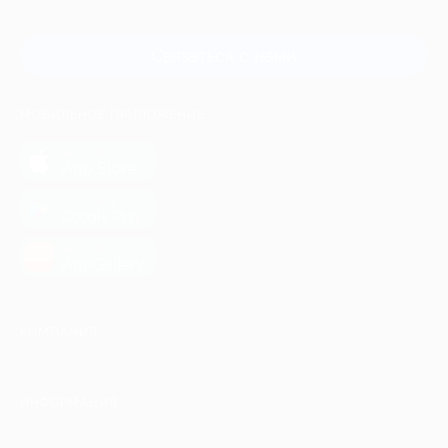
и регионов России
Связаться с нами
МОБИЛЬНОЕ ПРИЛОЖЕНИЕ
загрузить в
App Store
загрузить в
Google Play
загрузить в
AppGallery
КОМПАНИЯ
ИНФОРМАЦИЯ