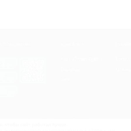
Е ПРИЛОЖЕНИЕ
КОМПАНИЯ
ИНФОР
Как работает Biglion
Вопрос
ть в
Store
Вакансии
Отзывы
ть в
le Play
Блог
ть в
allery
Гарантия, поддержка
24 часа и возврат средств
и, чтобы сайт работал лучше.
файлов куки.
и, вы соглашаетесь на использование