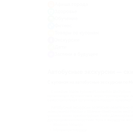
Афиша города
Здоровье
Обучение
Фитнес
Товары по купонам
Экскурсии
Дети
Загляни в будущее
Автобусные экскурсии — скид
С купоном на автобусные экскурсии по М
С каждым годом туризм становится доступнее, 
организации путешествия: через туроператора, ли
самостоятельная организация поездки позволяет
Автобусные экскурсии по Москве разительно от
жемчужиной России и главным памятником многих
узнаете какие архитектурные стили доминировал
достопримечательностями. Хоть и маршруты экск
Красная площадь;
Манежная площадь;