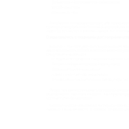
Софийская и Берсеневская набережные;
Воробьевых горы;
Поклонная гора.
Автобусная экскурсия подходит для подобного 
столицы и получить незабываемые впечатления о
навсегда останутся в воспоминаниях. А с поиск
Ознакомьтесь с главными достопримечате
Биглион – это интернет-поисковик всевозможны
действительность купона и предоставляемой услу
следующая информация:
Условия использования скидочного купона: ка
Онлайн счетчик использованных купонов;
Описание услуги и расценки;
Адреса и контактная информация;
Отзывы клиентов, посетивших автобусную экс
Перед тем как воспользоваться услугой следуе
безопасность платежей на сайте, а в случаях ош
круглые сутки без выходных.
Биглион не останавливается на туристических 
находится в одном месте, и, главное, по выгодным