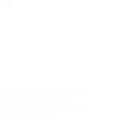
и склонны выбирать среди двух вариантов
итание, развлечения и экскурсии. В то же время
верный способ оптимизировать затраты.
тематики. Главным остаётся одно: знакомство с
ии ознакомьтесь с главными местами столицы,
рые связаны с запоминающимися
рсиях: