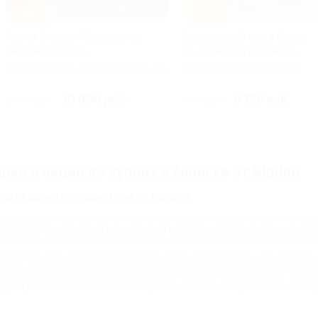
–10%
–10%
Тур на Ольхон «Сакральное
Однодневный тур в Аршан
сердце Байкала»
от «Комфортур Байкал»
Иркутский м.о., р.п. Листвянка, ул.
г. Иркутск, РП Листвянка
Горького, 101а
10 800 руб.
6 750 руб.
12 000 руб.
7 500 руб.
ки и акции по купону в Ачинске от Biglion
оскве время проходит только с пользой
визовые режимы сходят на нет, а стоимость авиабилетов демократична. Люд
бо же самостоятельно. В первом случае все включено: проживание в отеле, п
 рационально подойти к расходам. Купон на автобусные экскурсии в Москве 
личаются. Отличия заключаются в маршрутках, продолжительности поездки и 
 эпох, аккуратно сохранившихся даже спустя время. На автобусной экскурс
и в разные эпохи, а экскурсовод расскажет о исторических событиях, кото
урсий различаются по Москве, но определенные места встречаются на экску