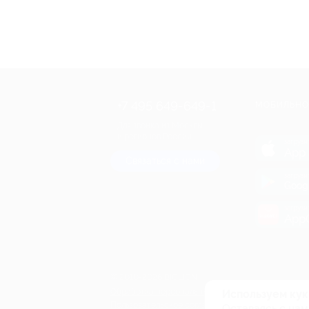
+7 495 649-649-1
МОБИЛЬНО
Для звонка из Москвы
и регионов России
загрузи
App 
Связаться с нами
загрузи
Goog
загрузи
AppG
© 2010-2026 BIGLION
Обработка персональных данных
Используем кук
Пользовательское соглашение
Оставаясь с нам