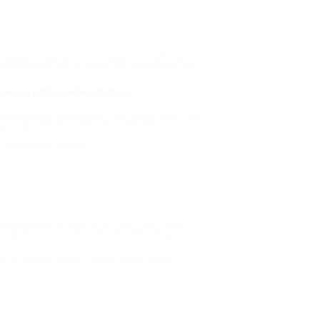
успевают ознакомиться с главными атрибутами
а фоне Кремля или же Храма Василия Блаженного
е на двухэтажном автобусе
 предложения проверенных партнеров, гарантируя
до пары кликов. На Биглион размещена
ции и многое другое;
 прохождения экскурсии. Биглион гарантирует
ет обратиться в горячую линию, работающую
уг по любому поводу. Теперь необходимое