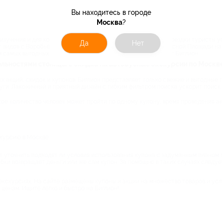
Вы находитесь в городе
Москва
?
изучения и для коротких посещений города. Ведь за время поездки туристы 
Да
Нет
т видов с Воробьёвых гор и набережных, а фотографии с Красной Площади н
ом самых выгодных автобусных экскурсий по Москве поможет Биглион.
льностями столицы с скидка на автобусные экскурсии по Москв
х акций, скидок и купонов. Биглион представляет только свежие и выгодные
ги. Лаконичный и приятный дизайн с гибким фильтром поиска ускорит поиск 
кое количество человек может пройти по одному купону, время проведения ак
курсию в Москве.
т уточнить подходят ли условия использования купона с задуманным планом
ибки возвращает деньги или же сам купон. За помощью в таких случаях следу
экскурсиях. На сайте размещены купоны и акции на множество товаров и усл
 ценам. Ищите легко и быстро на Биглион!