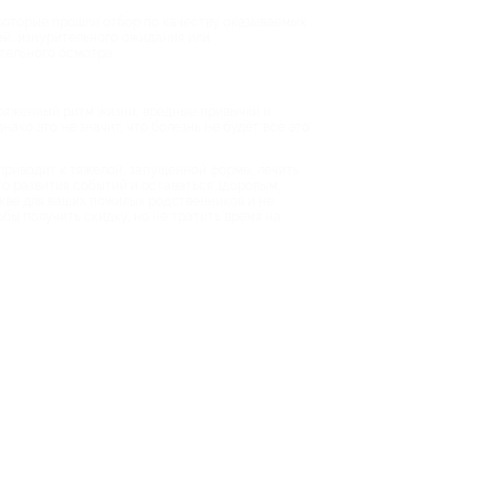
 которые прошли отбор по качеству оказываемых
ей, изнурительного ожидания или
тельного осмотра.
пряженный ритм жизни, вредные привычки и
ако это не значит, что болезнь не будет все это
приводит к тяжелой, запущенной форме, лечить
о развития событий и оставаться здоровым,
кве для ваших пожилых родственников и не
бы получить скидку, но не тратить время на