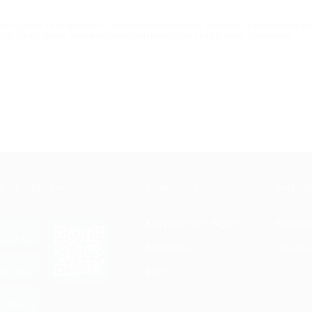
ндуется не затягивать и получить консультацию невролога в ближайшее вре
ion, по которому цена консультации невролога гораздо ниже привычной.
Е ПРИЛОЖЕНИЕ
КОМПАНИЯ
ИНФОР
Как работает Biglion
Вопрос
ть в
Store
Вакансии
Отзывы
ть в
le Play
Блог
ть в
allery