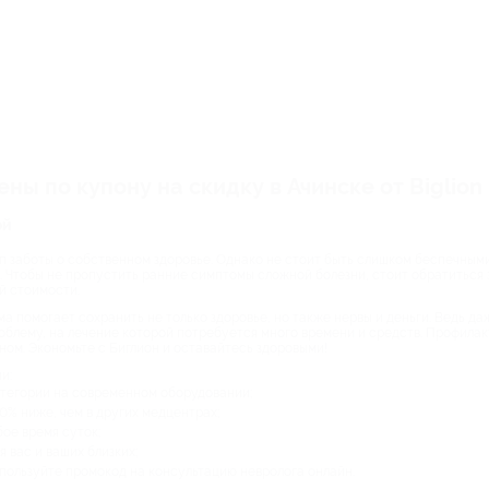
ны по купону на скидку в Ачинске от Biglion
ой
 заботы о собственном здоровье. Однако не стоит быть слишком беспечными
д. Чтобы не пропустить ранние симптомы сложной болезни, стоит обратиться 
ой стоимости.
 помогает сохранить не только здоровье, но также нервы и деньги. Ведь даж
облему, на лечение которой потребуется много времени и средств. Профилак
ном. Экономьте с Биглион и оставайтесь здоровыми!
и:
тегории на современном оборудовании;
0% ниже, чем в других медцентрах;
бое время суток;
 вас и ваших близких;
используйте промокод на консультацию невролога онлайн.