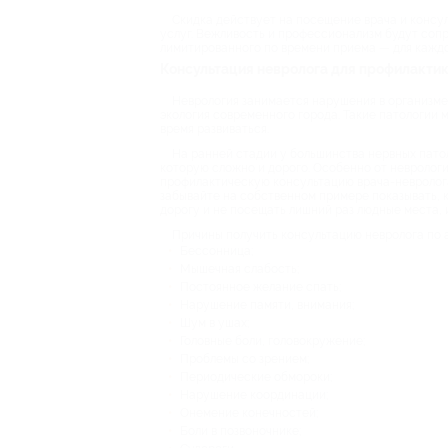
Скидка действует на посещение врача и консул
услуг. Вежливость и профессионализм будут сопр
лимитированного по времени приема — для каждо
Консультация невролога для профилакти
Неврология занимается нарушения в организме,
экология современного города. Такие патологии м
время развиваться.
На ранней стадии у большинства нервных патол
которую сложно и дорого. Особенно от неврологи
профилактическую консультацию врача-невролога
забывайте на собственном примере показывать, к
дорогу и не посещать лишний раз людные места, 
Причины получить консультацию невролога по 
Бессонница;
Мышечная слабость;
Постоянное желание спать;
Нарушение памяти, внимания;
Шум в ушах;
Головные боли, головокружение;
Проблемы со зрением;
Периодические обмороки;
Нарушение координации;
Онемение конечностей;
Боли в позвоночнике;