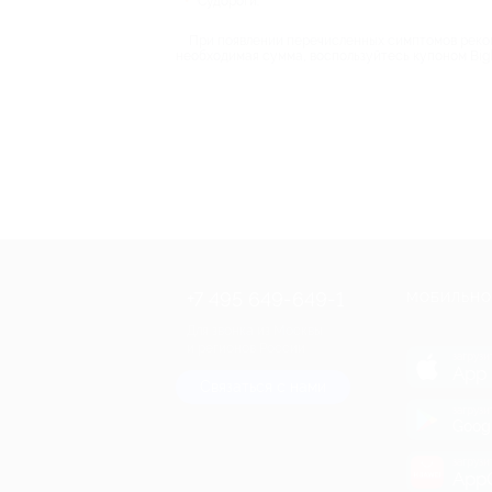
Судороги.
При появлении перечисленных симптомов рекоме
необходимая сумма, воспользуйтесь купоном Bigl
+7 495 649-649-1
МОБИЛЬНО
Для звонка из Москвы
и регионов России
загрузи
App 
Связаться с нами
загрузи
Goog
загрузи
AppG