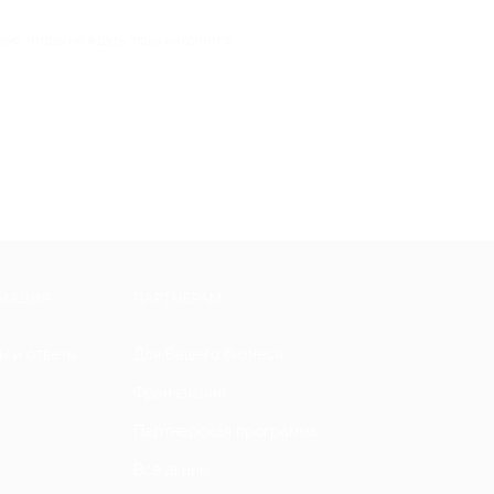
мя. Чтобы не ждать, пока накопится
МАЦИЯ
ПАРТНЕРАМ
ы и ответы
Для Вашего бизнеса
Франчайзинг
Партнерская программа
Все акции