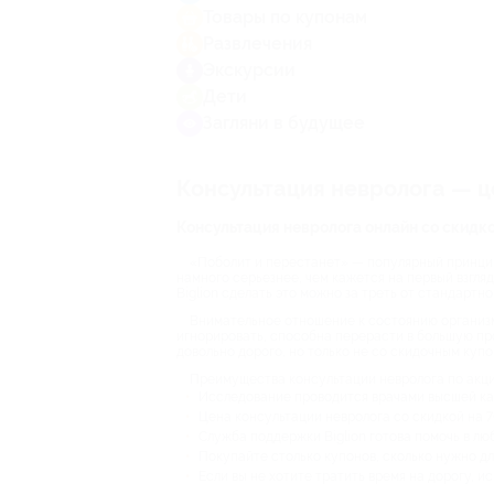
Товары по купонам
Развлечения
Экскурсии
Дети
Загляни в будущее
Консультация невролога — це
Консультация невролога онлайн со скидк
«Поболит и перестанет» — популярный принцип
намного серьезнее, чем кажется на первый взгля
Biglion сделать это можно за треть от стандартн
Внимательное отношение к состоянию организма
игнорировать, способна перерасти в большую пр
довольно дорого, но только не со скидочным купо
Преимущества консультации невролога по акци
Исследование проводится врачами высшей ка
Цена консультации невролога со скидкой на 7
Служба поддержки Biglion готова помочь в лю
Покупайте столько купонов, сколько нужно для
Если вы не хотите тратить время на дорогу, 