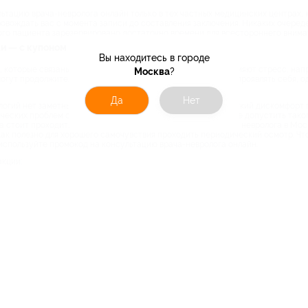
ьтацию врача-невролога онлайн только в тех частных медицинских центрах,
овождать вас с момента записи до составления заключения. Никаких очеред
го пациента зарезервировано достаточно времени для всестороннего внима
ки — с купоном дешевле
Вы находитесь в городе
 которые связаны с нервной системой. На нее негативно влияют стресс, на
Москва
?
огут продолжительное время скрываться и практически не проявлять себя, одн
Да
Нет
огий нет заметных симптомов, а привычка игнорировать легкий дискомфорт 
ческих проблем страдают люди старшего возраста. Чтобы не допустить таког
 стоит проходить ежегодно. Купите купон на консультацию невролога в Мос
ак полезно для хорошего самочувствия проходить периодический осмотр. Что
используйте промокод на консультацию врача-невролога онлайн.
акции: