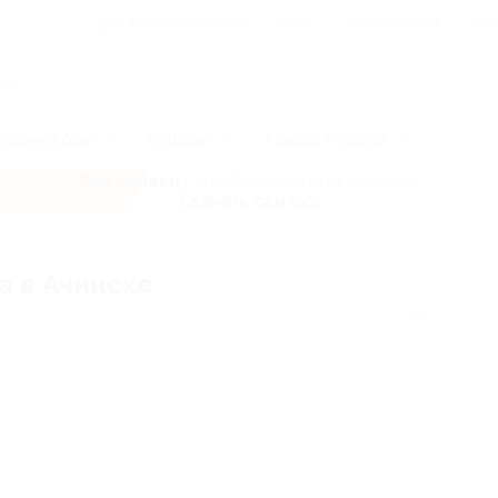
Для Вашего бизнеса
Блог
Франчайзинг
Воп
Промокоды
Кэшбэк
Афиша города
Все скидки
- в мобильном приложении!
Скачать сейчас!
а в Ачинске