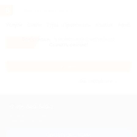
Услуги
Отели
Туры
Промокоды
Кэшбэк
Афиша 
Все скидки
- в мобильном приложении!
Скачать сейчас!
Каталог
Без сортировки
+7 495 649-649-1
Для звонка из Москвы
и регионов России
Связаться с нами