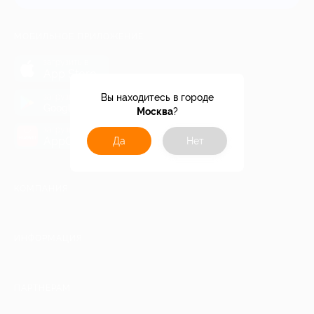
МОБИЛЬНОЕ ПРИЛОЖЕНИЕ
загрузить в
App Store
загрузить в
Вы находитесь в городе
Google Play
Москва
?
загрузить в
AppGallery
Да
Нет
КОМПАНИЯ
ИНФОРМАЦИЯ
ПАРТНЕРАМ