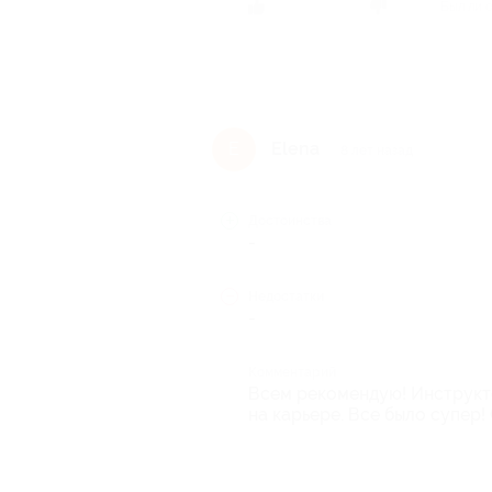
Был ли 
Elena
E
8 лет назад
Достоинства
-
Недостатки
-
Комментарий
Всем рекомендую! Инструкт
на карьере. Все было супер!