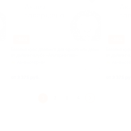
–55%
–55%
Базовый курс дайвинга для одного или двоих
Базовый кур
от дайвинг-клуба «Альтернатива»
от дайвинг-
Авиамоторная
Авиамото
но 8
Куплено 12
от 3 375 руб.
от 3 375 ру
1
2
3
4