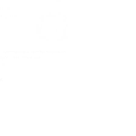
с дайвинга для одного или двоих
клуба «Альтернатива»
рная
Куплено 13
б.