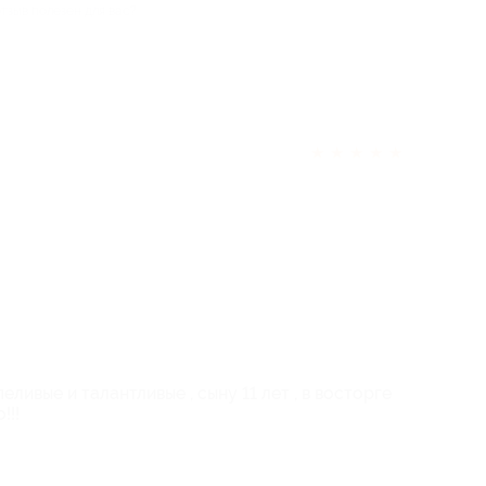
отзыв полезен для вас?
★
★
★
★
★
ливые и талантливые , сыну 11 лет , в восторге
!!!