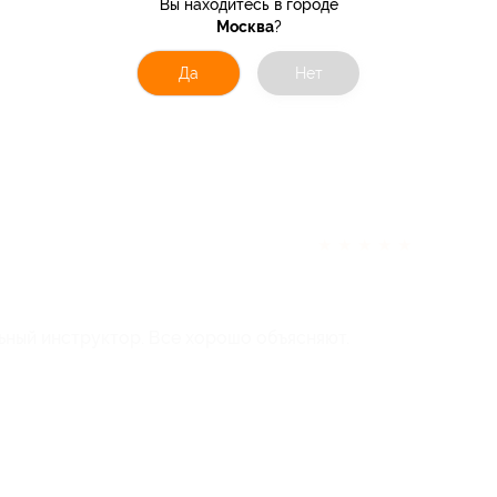
Вы находитесь в городе
Москва
?
Да
Нет
★
★
★
★
★
ьный инструктор. Все хорошо объясняют.