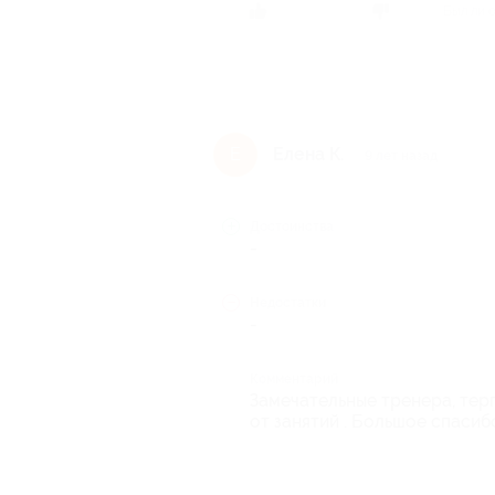
Был ли 
Елена К.
Е
9 лет назад
Достоинства
-
Недостатки
-
Комментарий
Замечательные тренера, терпе
от занятий . Большое спасибо