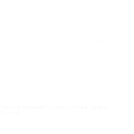
отзыв полезен для вас?
★
★
★
★
★
ора замечательные! Прошла обучение, сдавала
 Спасибо!