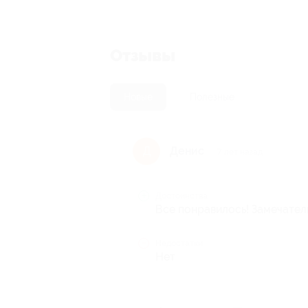
Отзывы
Новые
Полезные
Денис
Д
7 лет назад
Достоинства
Все понравилось! Замечател
Недостатки
Нет