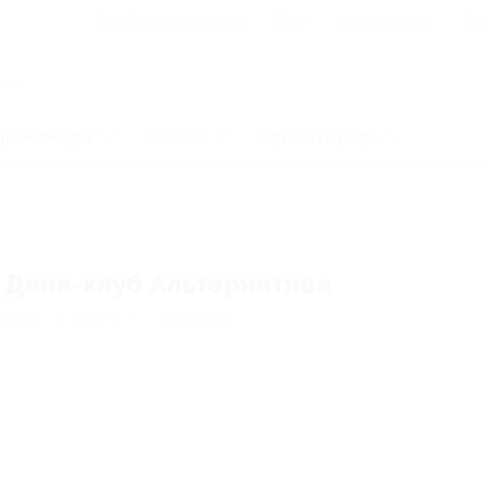
Для Вашего бизнеса
Блог
Франчайзинг
Воп
Промокоды
Кэшбэк
Афиша города
Дайв-клуб Альтернатива
4.91
★
★
★
★
★
34
отзывa