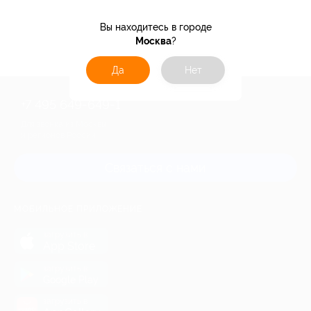
Вы находитесь в городе
24%
Кэшбэк
Москва
?
Да
Нет
+7 495 649-649-1
Для звонка из Москвы
и регионов России
Связаться с нами
МОБИЛЬНОЕ ПРИЛОЖЕНИЕ
загрузить в
App Store
загрузить в
Google Play
загрузить в