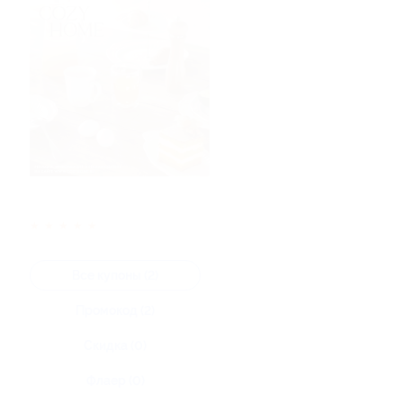
★
★
★
★
★
Все купоны (2)
Промокод (2)
Скидка (0)
Флаер (0)