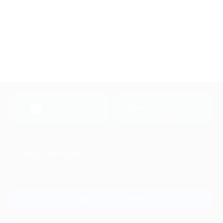
загрузить в
загрузить в
App Store
Google Play
+7 495 649-649-1
Для звонка из Москвы
и регионов России
Связаться с нами