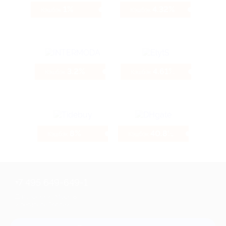
1%
4.32%
Кэшбэк
Кэшбэк
3.2%
4.61%
Кэшбэк
Кэшбэк
8%
40.8%
Кэшбэк
Кэшбэк
+7 495 649-649-1
Для звонка из Москвы
и регионов России