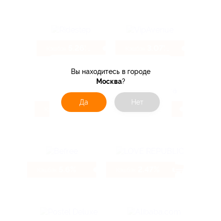
5.26%
3.07%
Кэшбэк
Кэшбэк
Вы находитесь в городе
Москва
?
Да
Нет
9.6%
3.85%
Кэшбэк
Кэшбэк
5.6%
2.47%
Кэшбэк
Кэшбэк