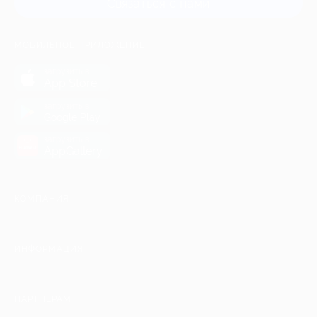
Связаться с нами
МОБИЛЬНОЕ ПРИЛОЖЕНИЕ
загрузить в
App Store
загрузить в
Google Play
загрузить в
AppGallery
КОМПАНИЯ
ИНФОРМАЦИЯ
ПАРТНЕРАМ