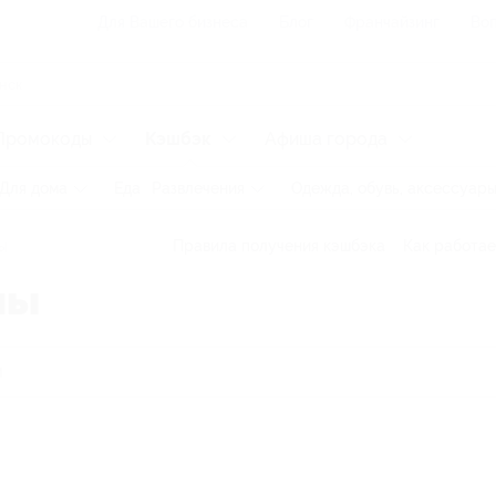
Для Вашего бизнеса
Блог
Франчайзинг
Воп
Промокоды
Кэшбэк
Афиша города
Для дома
Еда
Развлечения
Одежда, обувь, аксессуар
ы
Правила получения кэшбэка
Как работае
мы