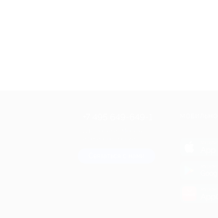
+7 495 649-649-1
МОБИЛЬНО
Для звонка из Москвы
и регионов России
загрузи
App 
Связаться с нами
загрузи
Goog
загрузи
AppG