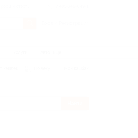
росы и ответы
+7 495 649-649-1
Вход
/
Регистрация
ы
Услуги
Авто
Ещё
т кэшбэк?
По чеку
Мой кэшбэк
Найти