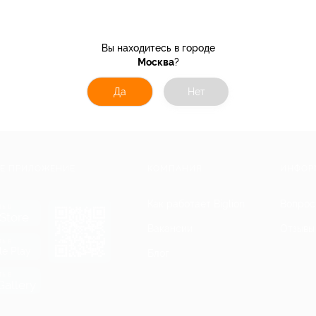
Вы находитесь в городе
Москва
?
Да
Нет
Е ПРИЛОЖЕНИЕ
КОМПАНИЯ
ИНФОР
Как работает Biglion
Вопрос
ть в
Store
Вакансии
Отзывы
ть в
le Play
Блог
ть в
allery