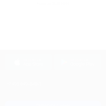
Акция до 31.12.2026
загрузить в
загрузить в
App Store
Google Play
+7 495 649-649-1
Для звонка из Москвы
и регионов России
Связаться с нами