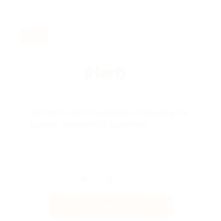
-20%
20% off for NEW Customers (Excluding UK,
Europe, selected CIS countries)!
Cannot be combined with other offers. Excluding UK,
Europe, selected CIS countri...
Поделиться с друзьями
Получить код