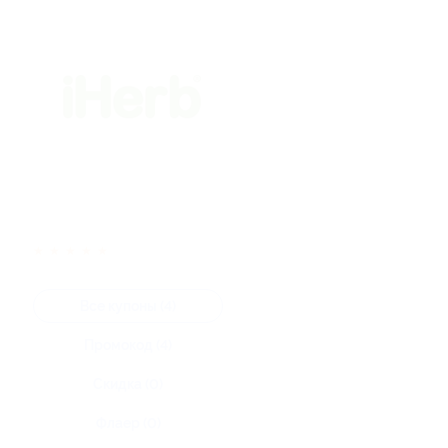
★
★
★
★
★
Все купоны (4)
Промокод (4)
Скидка (0)
Флаер (0)