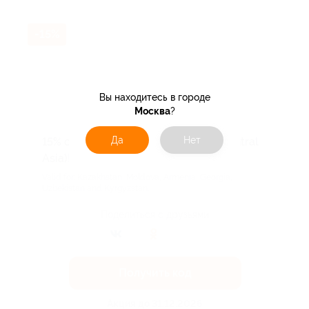
-15%
Вы находитесь в городе
Москва
?
Да
Нет
15% off for NEW Customers (CIS & Central
Asia)!
Valid for: Kazakhstan, Moldova, Armenia, Georgia,
Uzbekistan and Kyrgyzstan.
Поделиться с друзьями
Получить код
Акция до 31.12.2026