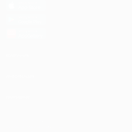
загрузить в
App Store
загрузить в
Google Play
загрузить в
AppGallery
КОМПАНИЯ
ИНФОРМАЦИЯ
ПАРТНЕРАМ
© 2010-2026 BIGLION
Обработка персональных данных