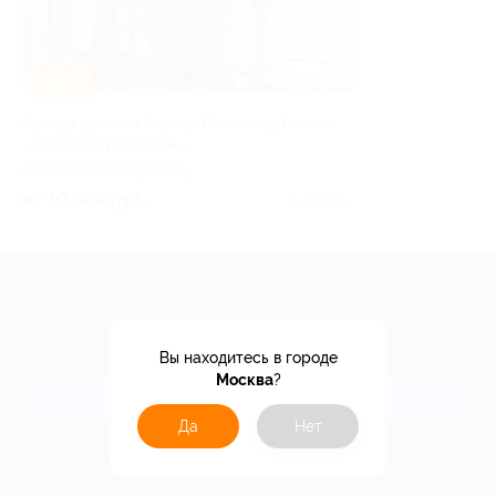
–30%
Аренда дома на берегу Волги в арт-отеле
«Место под солнцем»
САМАРСКАЯ ОБЛАСТЬ
от 10 500 руб.
Куплено 4
+7 495 649-649-1
Для звонка из Москвы
и регионов России
Вы находитесь в городе
Москва
?
Связаться с нами
Да
Нет
МОБИЛЬНОЕ ПРИЛОЖЕНИЕ