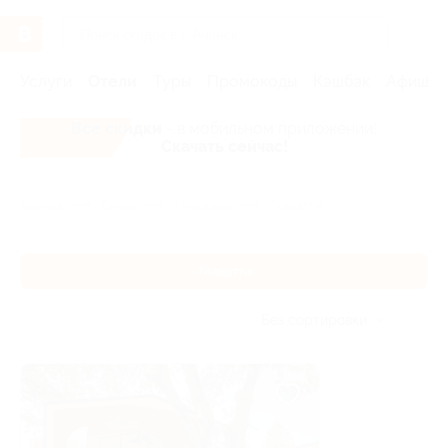
Услуги
Отели
Туры
Промокоды
Кэшбэк
Афиша 
Все скидки
- в мобильном приложении!
Скачать сейчас!
Главная
Отели
Поволжье
Тольятти
Тольятти
Без сортировки