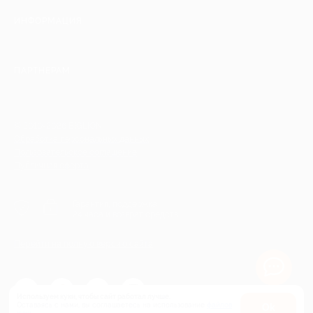
ИНФОРМАЦИЯ
ПАРТНЕРАМ
© 2010-2026 BIGLION
Обработка персональных данных
Пользовательское соглашение
Публичная оферта
Гарантия, поддержка
24 часа и возврат средств
Перейти на полную версию сайта
Используем куки, чтобы сайт работал лучше.
Оставаясь с нами, вы соглашаетесь на использование
файлов
Оk