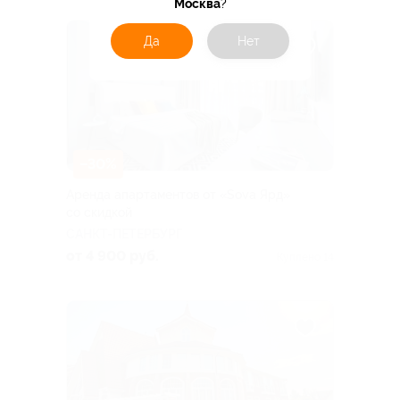
Москва
?
Да
Нет
–30%
Аренда апартаментов от «Sova Ярд»
со скидкой
САНКТ-ПЕТЕРБУРГ
от 4 900 руб.
Куплено 14