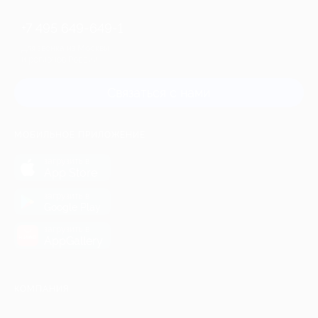
+7 495 649-649-1
Для звонка из Москвы
и регионов России
Связаться с нами
МОБИЛЬНОЕ ПРИЛОЖЕНИЕ
загрузить в
App Store
загрузить в
Google Play
загрузить в
AppGallery
КОМПАНИЯ