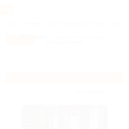
Услуги
Отели
Туры
Промокоды
Кэшбэк
Афиша 
Все скидки
- в мобильном приложении!
Скачать сейчас!
Главная
Отели
Санкт-Петербург и область
Санкт-Петербург и область
Без сортировки