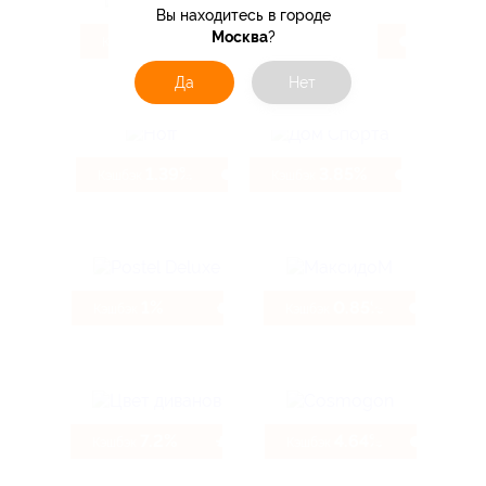
Вы находитесь в городе
Москва
?
10.4%
2.47%
Кэшбэк
Кэшбэк
Да
Нет
1.39%
3.85%
Кэшбэк
Кэшбэк
1%
0.85%
Кэшбэк
Кэшбэк
7.2%
4.64%
Кэшбэк
Кэшбэк