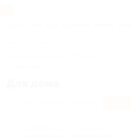
Услуги
Отели
Туры
Промокоды
Кэшбэк
Афиша 
Главная
Кэшбэк
Для дома
Правила получения кэшбэка
По чеку
Мой кэшбэк
Для дома
Найти