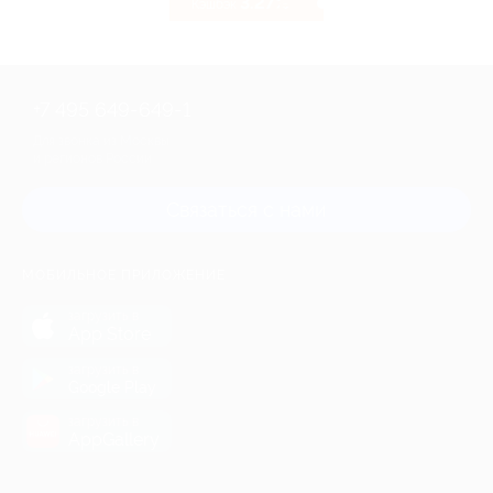
3.27%
Кэшбэк
+7 495 649-649-1
Для звонка из Москвы
и регионов России
Связаться с нами
МОБИЛЬНОЕ ПРИЛОЖЕНИЕ
загрузить в
App Store
загрузить в
Google Play
загрузить в
AppGallery