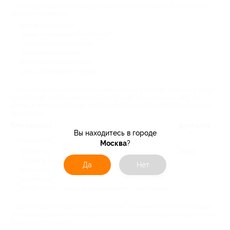
При составлении индивидуального плана питания на неделю или
месяц учитывается:
ваш возраст и пол;
уровень физической активности;
график работы и отдыха;
состояние здоровья;
вкусовые предпочтения;
цель, с которой вы пришли.
Одному человеку нужно больше калорий, другому — меньше. Кому-
то подходит трехразовое питание, а кому-то — дробное. Все это
важно, и именно поэтому шаблонные решения не дают стабильного
результата.
Что представляет собой план питания с продуктами
Вы находитесь в городе
Хорошо составленная программа включает:
Москва
?
расчет калорийности и баланса белков, жиров и углеводов;
примеры приемов пищи, а не жесткое меню;
Да
Нет
варианты замены продуктов;
рекомендации по режиму питания;
объяснения, почему выбрана именно такая схема.
Вы не просто следуете инструкциям, а понимаете логику питания.
Это важно, потому что со временем вы начинаете ориентироваться в
еде самостоятельно.