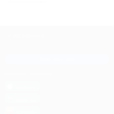
— это позволяет сэкономить.
+7 495 649-649-1
Для звонка из Москвы
и регионов России
Связаться с нами
МОБИЛЬНОЕ ПРИЛОЖЕНИЕ
загрузить в
App Store
загрузить в
Google Play
загрузить в
AppGallery