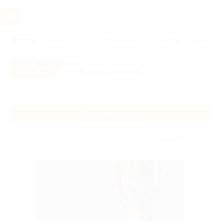
Услуги
Отели
Туры
Промокоды
Кэшбэк
Афиша 
Все скидки
- в мобильном приложении!
Скачать сейчас!
Главная
Услуги
Фитнес
Программы питания
Программы питания
Без сортировки