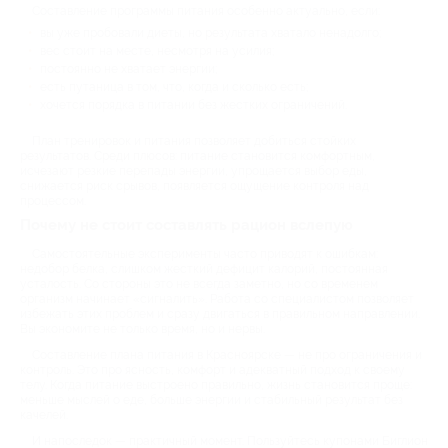
Составление программы питания особенно актуально, если:
вы уже пробовали диеты, но результата хватало ненадолго;
вес стоит на месте, несмотря на усилия;
постоянно не хватает энергии;
есть путаница в том, что, когда и сколько есть;
хочется порядка в питании без жестких ограничений.
План тренировок и питания позволяет добиться стойких
результатов. Среди плюсов: питание становится комфортным,
исчезают резкие перепады энергии, упрощается выбор еды,
снижается риск срывов, появляется ощущение контроля над
процессом.
Почему не стоит составлять рацион вслепую
Самостоятельные эксперименты часто приводят к ошибкам:
недобор белка, слишком жесткий дефицит калорий, постоянная
усталость. Со стороны это не всегда заметно, но со временем
организм начинает «сигналить». Работа со специалистом позволяет
избежать этих проблем и сразу двигаться в правильном направлении.
Вы экономите не только время, но и нервы.
Составление плана питания в Красноярске — не про ограничения и
контроль. Это про ясность, комфорт и адекватный подход к своему
телу. Когда питание выстроено правильно, жизнь становится проще:
меньше мыслей о еде, больше энергии и стабильный результат без
качелей.
И напоследок — практичный момент. Пользуйтесь купонами Биглион