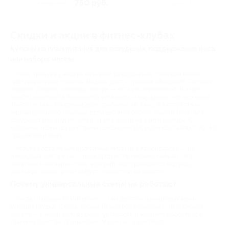
Люксембург, д. 67б
750 руб.
1 500 руб.
Куплено 1
Скидки и акции в фитнес-клубах
Купоны на план питания для похудения, поддержания веса
или набора массы
Тема питания у многих вызывает раздражение: слишком много
противоречивых советов, модных диет и громких обещаний. Сегодня
говорят убирать углеводы, завтра — есть их обязательно. В итоге
вместо результата появляется усталость и ощущение, что «со мной
что-то не так». На самом деле проблема не в вас, а в отсутствии
индивидуального подхода. Если вас интересует план питания для
похудения или других целей, ищите акции на сайте Биглион. С
купонами можно существенно сэкономить! Скидки составляют 30, 40
процентов и выше.
Услуга составления программы питания в Красноярске — не
очередная диета и не список продуктов «можно/нельзя». Это
понятный и логичный план, который подстраивается под вашу
реальную жизнь, а не требует полностью ее менять.
Почему универсальные схемы не работают
Когда открываете Интернет — там десятки одинаковых меню:
куриная грудка, гречка, овощи. Вроде все правильно, но проходит
неделя — и начинаются срывы, усталость и желание бросить все.
Причина простая: одинаковых людей не существует.