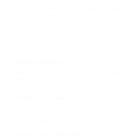
Мы всегда рады помочь: служба поддержки Биглиона
ответит на любой ваш вопрос
Что такое Биглион?
Biglion это про специальные акции, по условиям
которых вы можете приобрести купон со
скидкой от 50 до 90%
Откуда такие скидки?
Мы непосредственно работаем с каждым
партнером и договариваемся с ним о лучших
условиях для вас
Смогу ли я вернуть купон?