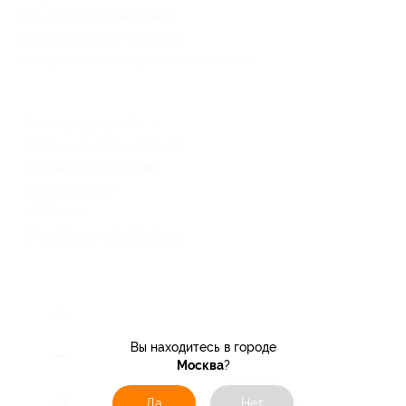
Все акции
Кочубей-центр
Перейти на сайт партнера
Юридическая информация о партнёре
Ленинградская обл., г.
Пушкин, ул. Радищева, д. 4
по предварительному
бронированию
+7 (812) 449-54-30
Показать номер телефона
Вы находитесь в городе
Москва
?
Да
Нет