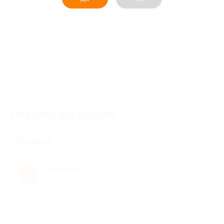
Отзывы об услуге
45
Полезные
Юлия Ш.
★
★
★
★
★
Ю
1 месяц назад
про Проживание в течение 2 дней/1 ночи в номере категории
комфорт с одной большой кроватью для двоих в гостинице
«Кочубей-центр» (4830 руб. вместо 6900 руб.)