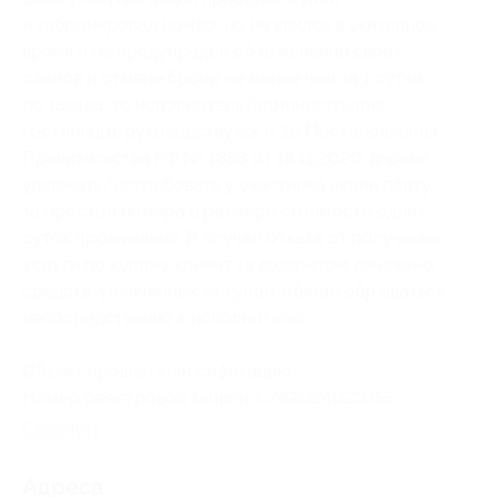
и забронировал номер, но не явился в указанное
время и не предупредил об изменении своих
планов и отмене брони не менее чем за 1 сутки
до заезда, то исполнитель (администрация
гостиницы), руководствуясь п. 16 Постановления
Правительства РФ № 1853 от 18.11.2020, вправе
удержать/истребовать у участника акции плату
за простой номера в размере стоимости одних
суток проживания. В случае отказа от получения
услуги по купону клиент за возвратом денежных
средств, уплаченных за купон, обязан обращаться
непосредственно к исполнителю.
Объект прошел классификацию.
Номер реестровой записи:
С782024021055
.
Свернуть
Адресa