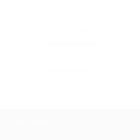
Если что-то случится, мы обязательно вернем
вам деньги. Мы работаем только с проверенными
и надежными партнерами
Остались вопросы?
+7 (495) 649-649-1
Горячая линия Биглиона
Перейти в FAQ
+7 495 649-649-1
Для звонка из Москвы
и регионов России