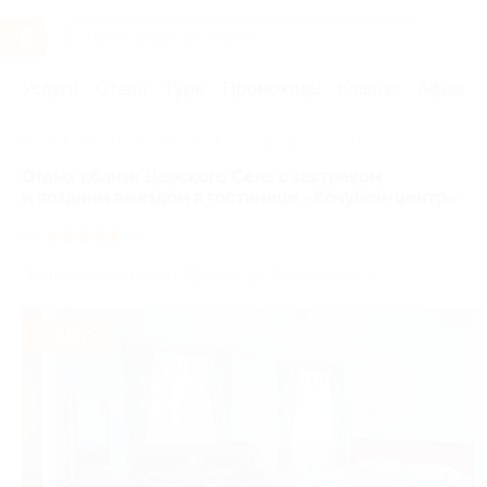
Услуги
Отели
Туры
Промокоды
Кэшбэк
Афиша 
Главная
Отели
Санкт-Петербург и область
Отдых вблизи Царского Села с завтраком
и поздним выездом в гостинице «Кочубей-центр»
5.0
(1)
Ленинградская обл., г. Пушкин, ул. Радищева, д. 4
- 30%