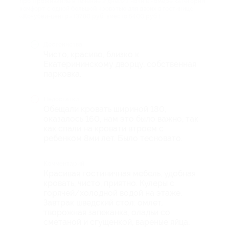
про Проживание в течение 2 дней/1 ночи в номере категории
комфорт с одной большой кроватью для двоих в гостинице
«Кочубей-центр» (3780 руб. вместо 5400 руб.)
Достоинства
Чисто, красиво, близко к
Екатерининскому дворцу, собственная
парковка.
Недостатки
Обещали кровать шириной 180,
оказалось 160, нам это было важно, так
как спали на кровати втроем с
ребенком 8ми лет. Было тесновато.
Комментарий
Красивая гостиничная мебель, удобная
кровать, чисто, приятно. Кулеры с
горячей/холодной водой на этаже.
Завтрак шведский стол: омлет,
творожная запеканка, оладьи со
сметаной и сгущенкой, вареные яйца,