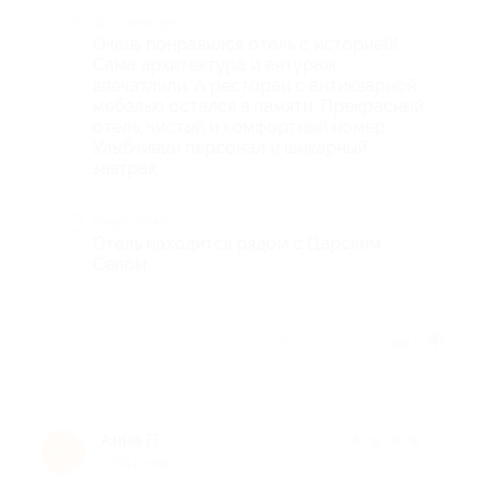
Достоинства
Очень понравился отель с историей!
Сама архитектура и антураж
впечатлили. А ресторан с антикварной
мебелью остался в памяти. Прекрасный
отель, чистый и комфортный номер.
Улыбчивый персонал и шикарный
завтрак.
Недостатки
Отель находится рядом с Царским
Селом.
Отзыв полезен?
Анна П.
★
★
★
★
★
А
1 год назад