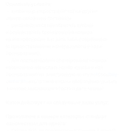
Основные условия:
— купон не распространяется на другие
спецпредложения гостиницы;
— рекомендуется приобретать купоны
и осуществлять бронирование номера
на интересующие вас даты заблаговременно
(с предоставлением номера купона
и кода
бронирования
);
— для подтверждения бронирования номера
необходимо переслать номер купона
и код
бронирования
на электронную почту
kotchoubey-
center@hse.ru
(в теме письма необходимо указать
фамилию заезжающего гостя и дату заезда).
Купон действует на следующие виды услуг:
Проживание в номере категории стандарт
одноместный для одного:
— Скидка 30% на проживание в течение 2 дней/1