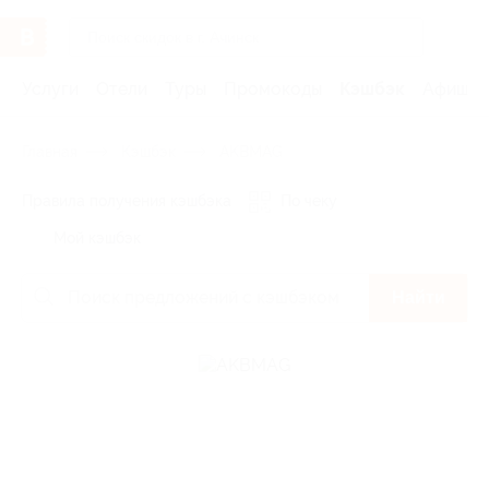
Услуги
Отели
Туры
Промокоды
Кэшбэк
Афиша 
Главная
Кэшбэк
AKBMAG
Правила получения кэшбэка
По чеку
Мой кэшбэк
Найти