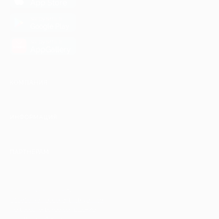
App Store
загрузить в
Google Play
загрузить в
AppGallery
КОМПАНИЯ
ИНФОРМАЦИЯ
ПАРТНЕРАМ
© 2010-2026 BIGLION
Обработка персональных данных
Пользовательское соглашение
Публичная оферта