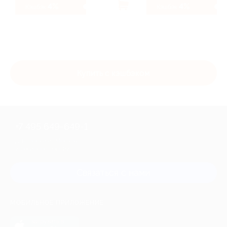
4%
4%
Кэшбэк
Кэшбэк
Купить с кэшбэком
+7 495 649-649-1
Для звонка из Москвы
и регионов России
Связаться с нами
МОБИЛЬНОЕ ПРИЛОЖЕНИЕ
загрузить в