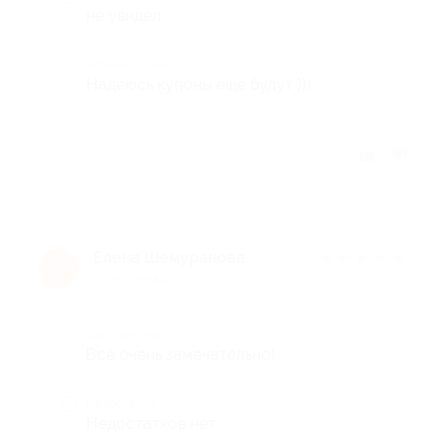
не увидел
Комментарий
Надеюсь купоны еще будут )))
Отзыв полезен?
Елена Шемуранова
★
★
★
★
★
Е
10 лет назад
Достоинства
Всё очень замечательно!
Недостатки
Недостатков нет