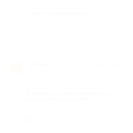
Комментарий
Нам всё очень понравилось!
Отзыв полезен?
наталья Б.
★
★
★
★
★
н
10 лет назад
Достоинства
Шикарная сауна, все очень достойно,
классно, очень понравилась!
Недостатки
нет.