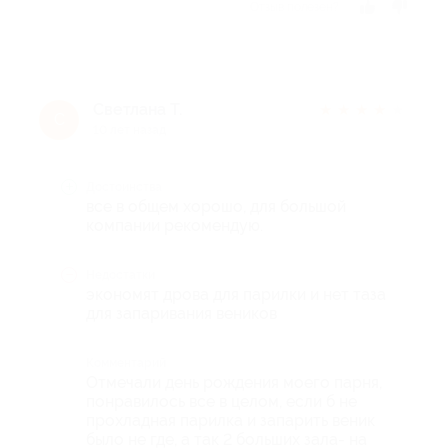
Отзыв полезен?
Светлана Т.
★
★
★
★
★
С
10 лет назад
Достоинства
все в общем хорошо, для большой
компании рекомендую.
Недостатки
экономят дрова для парилки и нет таза
для запаривания веников
Комментарий
Отмечали день рождения моего парня,
понравилось все в целом, если б не
прохладная парилка и запарить веник
было не где, а так 2 больших зала- на