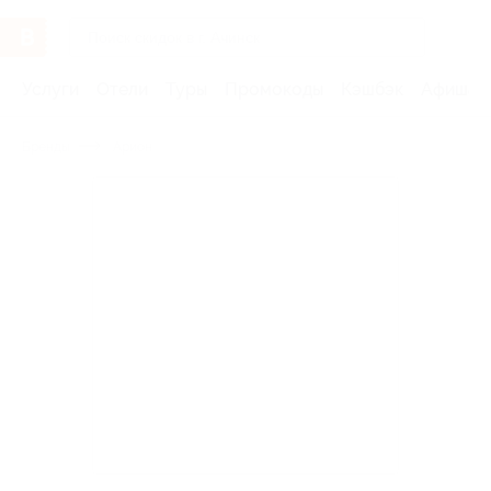
Услуги
Отели
Туры
Промокоды
Кэшбэк
Афиша 
Бренды
Арион