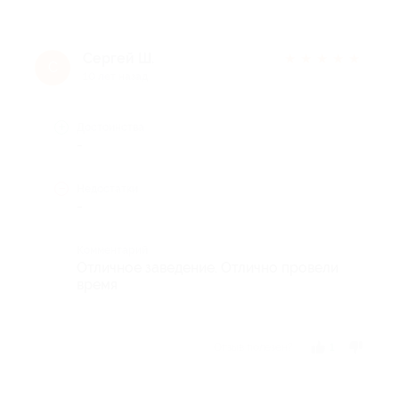
Сергей Ш.
★
★
★
★
★
С
10 лет назад
Достоинства
-
Недостатки
-
Комментарий
Отличное заведение. Отлично провели
время
Отзыв полезен?
1