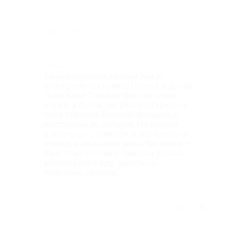
-
Недостатки
-
Комментарий
Банька хорошая, причем там и
электрическая грелка горела, и дрова
тоже жгли! Сначала было не очень
жарко, а потом так раскочегарилось,
что я сбежала. Бассейн большой, с
массажным водопадом. На втором
этаже стол с диваном и две комнаты
отдыха, и на первом возле бассейна и
бани тоже столик с лавками. Можно
заказать чай и еду, полотенца,
простыни, тапочки.
Отзыв полезен?
2