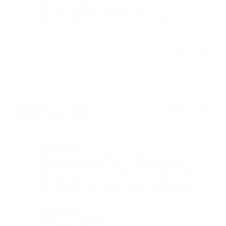
Комментарий
это заведение не стыдно
порекомендовать, все классно!
Отзыв полезен?
1
Марина Г.
★
★
★
★
★
М
10 лет назад
Достоинства
Шикарная баня, все очень чисто,
достойно! Три часа пролетели очень
быстро! Приветливый персонал, Очень
понравилось, обязательно придем еще.
Недостатки
Их просто нет.