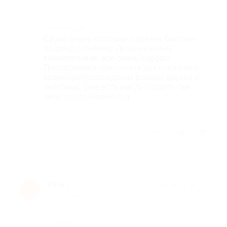
-
Комментарий
Сауна очень хорошая, горячая, бассейн
подойдет любому. Девочки очень
внимательные. все очень хорошо.
Постараемся пригласить для отличного
времяпрепровождения больше друзей и
знакомых, уже есть мысль сходить све
вместе под Новый год.
Отзыв полезен?
1
Irina I.
★
★
★
★
★
I
10 лет назад
Достоинства