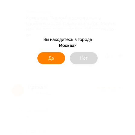
Комментарий
Комплекс "Арион" расположен в
удобном месте. Парковка, кафе. Мойка
машин, все очень удобно. Обязательно
отмечу день рождения. Марина
Вы находитесь в городе
Москва
?
Отзыв полезен?
4
Да
Нет
Ирина К.
★
★
★
★
★
И
10 лет назад
Достоинства
-
Недостатки