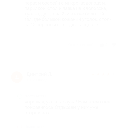
первом бассейн с микро-водопадом,
парилкой, стол и лавка на 3 человека,
туалет, душ, а на 2-м этаже большой
зал, где большой кожаный уголок, стол-
на 12 персон,и шест для танцев :-)
Отзыв полезен?
2
Дмитрий Л.
★
★
★
★
★
Д
10 лет назад
Достоинства
Хорошая, уютная сауна! Нам всем очень
понравилось. Отдыхаем у них уже
второй раз.
Недостатки