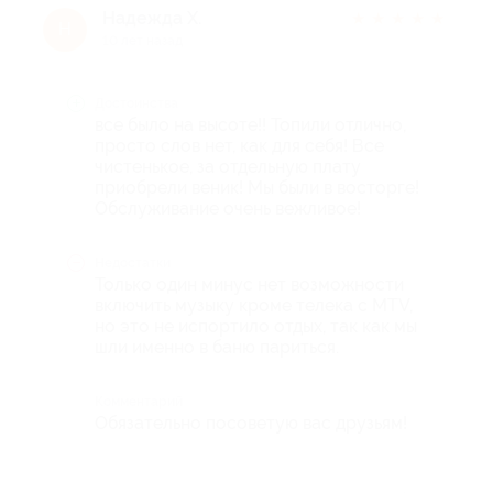
Надежда Х.
★
★
★
★
★
Н
10 лет назад
Достоинства
все было на высоте!! Топили отлично,
просто слов нет, как для себя! Все
чистенькое, за отдельную плату
приобрели веник! Мы были в восторге!
Обслуживание очень вежливое!
Недостатки
Только один минус нет возможности
включить музыку кроме телека с MTV,
но это не испортило отдых, так как мы
шли именно в баню париться.
Комментарий
Обязательно посоветую вас друзьям!