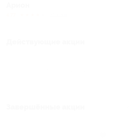
Арион
4.77
★
★
★
★
★
31
отзыв
Действующие акции
Акции отсутствуют
Завершённые акции