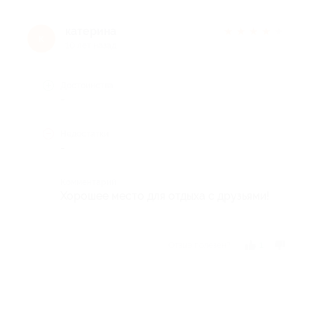
катерина
★
★
★
★
★
к
10 лет назад
Достоинства
-
Недостатки
-
Комментарий
Хорошее место для отдыха с друзьями!
Отзыв полезен?
1