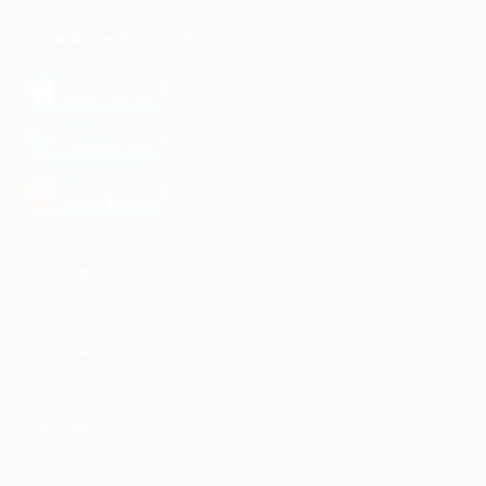
МОБИЛЬНОЕ ПРИЛОЖЕНИЕ
загрузить в
App Store
загрузить в
Google Play
загрузить в
AppGallery
КОМПАНИЯ
ИНФОРМАЦИЯ
ПАРТНЕРАМ