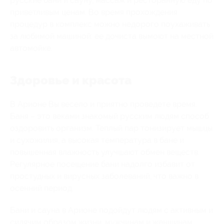
русские бани и сауну, массаж и ресторанную еду по
приветливым ценам. Во время прохождения
процедур в комплекс можно недорого поухаживать
за любимой машиной: ее дочиста вымоют на местной
автомойке.
Здоровье и красота
В Арионе Вы весело и приятно проведете время.
Баня – это веками знакомый русским людям способ
оздоровить организм. Теплый пар тонизирует мышцы
и сухожилия, а высокая температура в бане и
повышенная влажность улучшают обмен веществ.
Регулярное посещение бани надолго избавит от
простудных и вирусных заболеваний, что важно в
осенний период.
Бани и сауна в Арионе подойдут людям с активным и
сидячим образом жизни, мужчинам и женщинам.