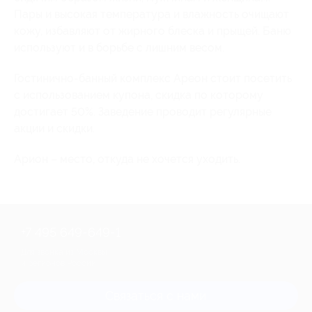
Пары и высокая температура и влажность очищают
кожу, избавляют от жирного блеска и прыщей. Баню
используют и в борьбе с лишним весом.
Гостинично-банный комплекс Ареон стоит посетить
с использованием купона, скидка по которому
достигает 50%. Заведение проводит регулярные
акции и скидки.
Арион – место, откуда не хочется уходить.
+7 495 649-649-1
Для звонка из Москвы
и регионов России
Связаться с нами