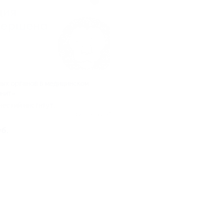
ых органов в медицинском
нит»
ческий институт
етка)
Куплено 207
уб.