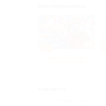
Вам понравится
-50%
-
р и педикюр
Развлечения для детей
Контакты
г. Санкт-Петербург, ул. 6-ая