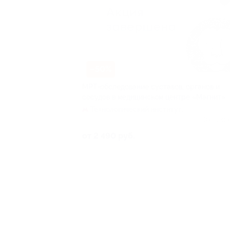
–50%
МРТ-обследование суставов, органов и
сосудов в медицинском центре «Магнит»
Технологический институт
(красная ветка)
Куплено
от 2 490 руб.