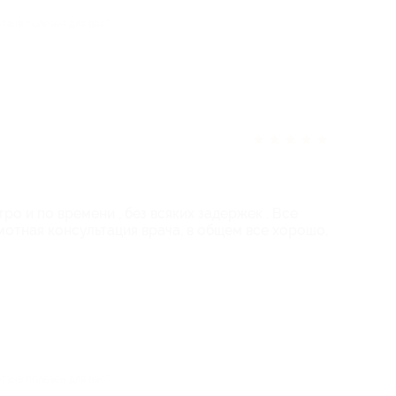
отзыв полезен для вас?
★
★
★
★
★
ро и по времени , без всяких задержек . Все
амотная консультация врача, в общем все хорошо,
отзыв полезен для вас?