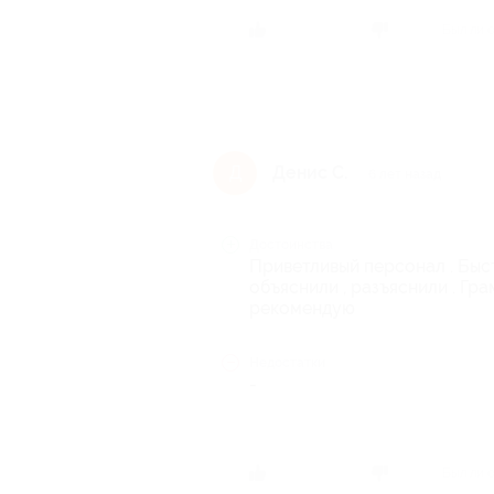
Был ли 
Денис С.
Д
6 лет назад
Достоинства
Приветливый персонал . Быст
объяснили , разъяснили . Гр
рекомендую
Недостатки
-
Был ли 