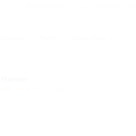
Для Вашего бизнеса
Блог
Франчайзинг
Воп
Промокоды
Кэшбэк
Афиша города
Магнит
4.89
★
★
★
★
★
114
отзывов