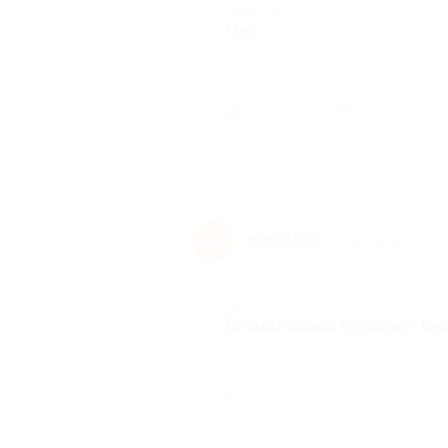
Недостатки
Нет
Был ли 
anna100l
a
6 лет назад
Достоинства
Внимательный персонал, быс
Недостатки
-