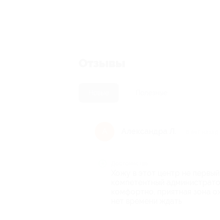
Отзывы
Новые
Полезные
Александра Л.
А
6 лет назад
Достоинства
Хожу в этот центр не первый
компетентный администратор.
комфортно, приятная зона ож
нет времени ждать