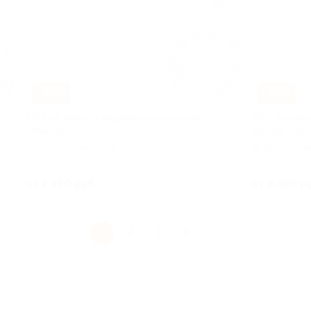
–50%
–50%
МРТ на выбор в медицинском центре
МРТ различн
«Магнит»
центре «Маг
Технологический институт
Технологи
(синяя ветка)
(красная в
 269
Куплено 204
от 2 490 руб.
от 2 490 р
1
2
3
4