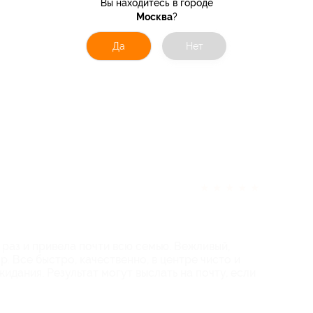
Вы находитесь в городе
Москва
?
Да
Нет
★
★
★
★
★
 раз и привела почти всю семью. Вежливый,
 Все быстро, качественно, в центре чисто и
идания. Результат могут выслать на почту, если