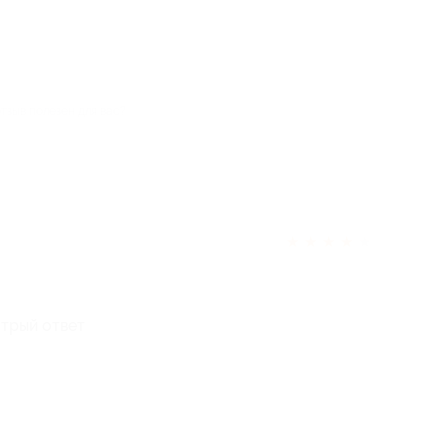
отзыв полезен для вас?
★
★
★
★
★
трый ответ