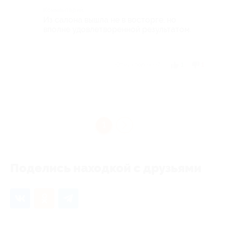
Комментарий
Из салона вышла не в восторге, но
вполне удовлетворенной результатом.
Отзыв полезен?
1
1
1
Поделись находкой с друзьями