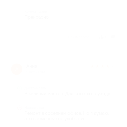
Комментарий
Прекрасно
Отзыв полезен?
1
Анна
★
★
★
★
★
А
9 лет назад
Достоинства
Вежливый мастер. Дал советы по уходу
Недостатки
Ремонт в соседнем офисе. Но я думаю,
это временные не удобства.