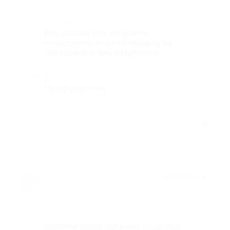
Достоинства
Без спешки. Все аккуратно,
качественно и после первого же
посещения видны результаты.
Недостатки
Не обнаружила.
Отзыв полезен?
★
★
★
★
★
7 лет назад
Достоинства
Удобное расположение) Отличный