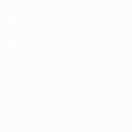
МОБИЛЬНОЕ ПРИЛОЖЕНИЕ
загрузить в
App Store
загрузить в
Google Play
загрузить в
AppGallery
КОМПАНИЯ
ИНФОРМАЦИЯ
ПАРТНЕРАМ