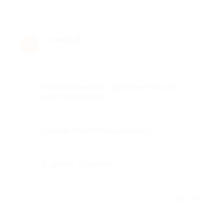
Сиянат Д.
★
★
★
★
★
С
6 лет назад
Достоинства
Хороший мастер , работает быстро ,
знает свое дело.
Недостатки
Седина плохо прокрасилась.
Комментарий
В целом , советую.
Отзыв полезен?