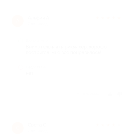
Альфия А.
★
★
★
★
★
А
7 лет назад
Достоинства
Внимательная парикмахер, хорошо
постригла, мне все понравилось!
Недостатки
нет
Отзыв полезен?
Света С.
★
★
★
★
★
С
7 лет назад