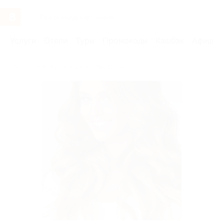
Услуги
Отели
Туры
Промокоды
Кэшбэк
Афиша 
Бренды
Салон красоты Матрешки