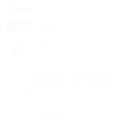
Отзывы
Новые
Полезные
kkrasavinaa
★
★
★
★
★
k
6 лет назад
Достоинства
Близко от метро, легко найти, хороший
салон, вежливый и внимательный
мастер! Спасибо, прихожу не первый
раз!
Недостатки
Нет объективных