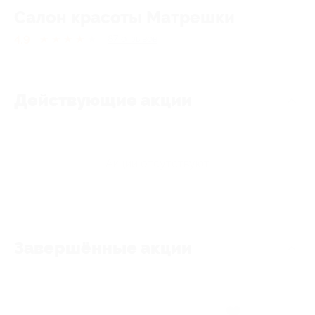
Салон красоты Матрешки
4.9
★
★
★
★
★
87
отзывов
Действующие акции
Акции отсутствуют
Завершённые акции