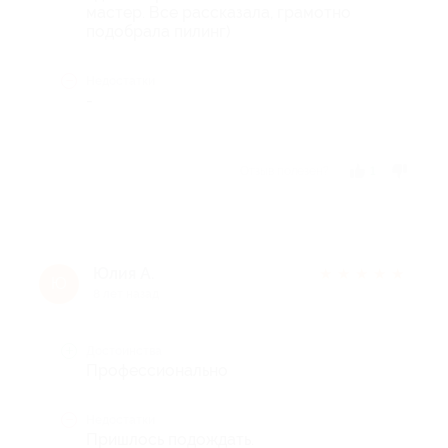
мастер. Все рассказала, грамотно
подобрала пилинг)
Недостатки
-
Отзыв полезен?
1
Юлия А.
★
★
★
★
★
Ю
8 лет назад
Достоинства
Профессионально
Недостатки
Пришлось подождать.