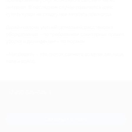
бронирование услуг возможно в салоне и через
интернет. В последнем случае появляется шанс
купить купон на скидку или заказать промокод.
Дизайн салона уютный, домашний, расстановка
оборудования – по требованиям санитарных правил,
уборка и дезинфекция – по нормам.
«Матрешки» - это глоток свежего воздуха для лица,
тела и волос.
+7 495 649-649-1
Для звонка из Москвы
и регионов России
Связаться с нами