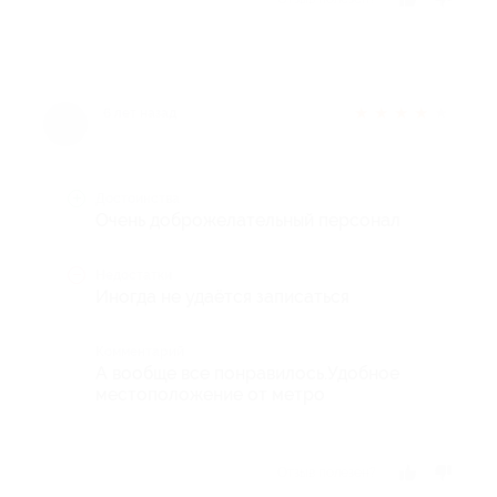
★
★
★
★
★
6 лет назад
Достоинства
Очень доброжелательный персонал
Недостатки
Иногда не удаётся записаться
Комментарий
А вообще все понравилось.Удобное
местоположение от метро
Отзыв полезен?