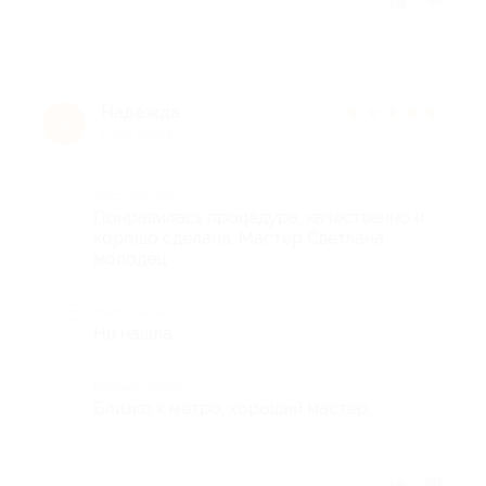
Отзыв полезен?
Надежда
★
★
★
★
★
Н
6 лет назад
Достоинства
Понравилась процедура, качественно и
хорошо сделана. Мастер Светлана
молодец.
Недостатки
Не нашла
Комментарий
Близко к метро, хороший мастер.
Отзыв полезен?