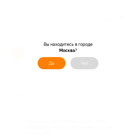
Отзыв полезен?
3
Вы находитесь в городе
Татьяна П.
★
★
★
★
★
Москва
?
Т
10 лет назад
Да
Нет
Достоинства
-
Недостатки
-
Комментарий
Девченки, там реально круто. Мне
понравился персонал, тренера. Всем
советую!!!