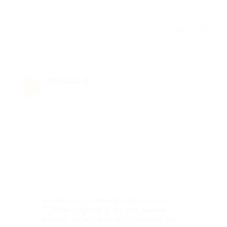
Отзыв полезен?
7
Любочка Т.
★
★
★
★
★
Л
10 лет назад
Достоинства
-
Недостатки
-
Комментарий
Очень понравилось заниматься!
Силовой тренинг-потрясающая
штука,наконец-то удалось именно