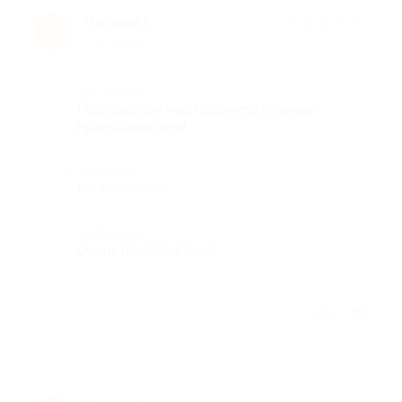
Наталья Г.
★
★
★
★
★
Н
9 лет назад
Достоинства
Прекрасное место!замечательные
преподаватели!
Недостатки
Не заметила)
Комментарий
Очень понравилось)
Отзыв полезен?
2