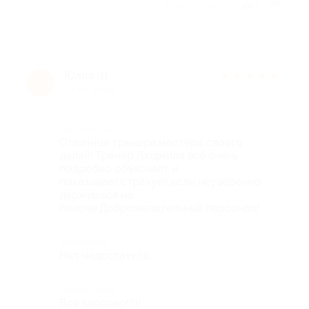
Отзыв полезен?
1
Юлия Ш.
★
★
★
★
★
Ю
10 лет назад
Достоинства
Отличные тренера,мастера своего
дела!!! Тренер Людмила всё очень
подробно объясняет и
показывает,страхует,если неуверенно
держишься на
пилоне.Доброжелательный персонал!
Недостатки
Нет недостатков.
Комментарий
Всё здорово!!!))