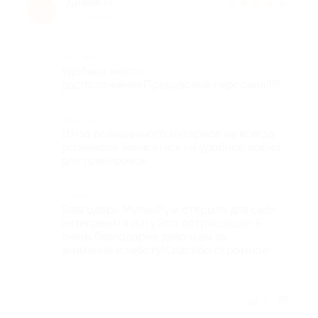
Диана Н.
★
★
★
★
★
Д
9 лет назад
Достоинства
Удобное место
расположения.Прекрасный персонал!!!!!
Недостатки
Из-за повышенного интереса не всегда
успеваешь записаться на удобное время
для тренировок.
Комментарий
Благодаря МуленРуж открыла для себя
антигравити йогу.Это потрясающе! Я
очень благодарна девочкам за
внимание и заботу!Спасибо огромное!
Отзыв полезен?
3