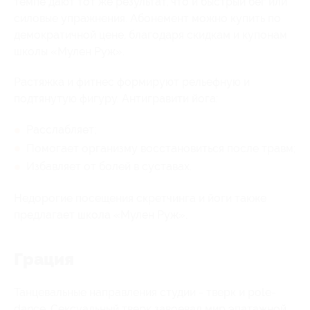
темпе дают тот же результат, что и быстрый бег или
силовые упражнения. Абонемент можно купить по
демократичной цене, благодаря скидкам и купонам
школы «Мулен Руж».
Растяжка и фитнес формируют рельефную и
подтянутую фигуру. Антигравити йога:
Расслабляет;
Помогает организму восстановиться после травм;
Избавляет от болей в суставах.
Недорогие посещения скретчинга и йоги также
предлагает школа «Мулен Руж».
Грация
Танцевальные направления студии - тверк и pole-
dance. Сексуальный тверк завоевал мир эпатажной