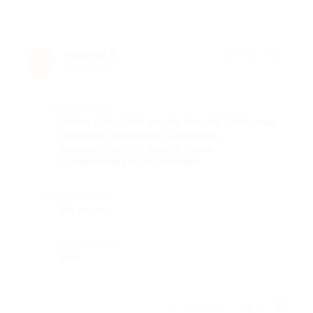
Марина К.
★
★
★
★
★
М
9 лет назад
Достоинства
Очень классная школа танцев! Классные
педагоги, особенно Людмила,
администратор Анюта очень
приветливая и заботливая)
Недостатки
Не нашла
Комментарий
Нет
Отзыв полезен?
5