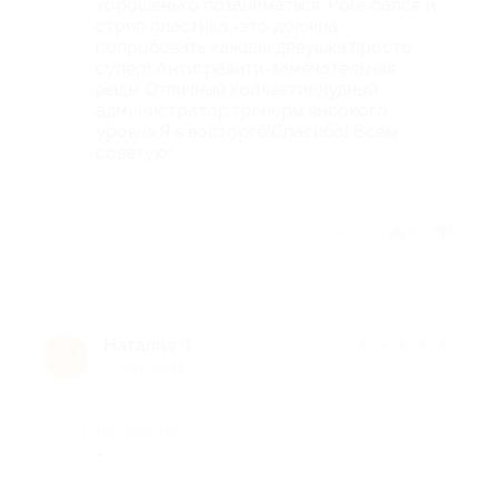
хорошенько позаниматься. Pole dance и
стрип пластика,-это должна
попробовать каждая девушка,просто
супер! Антигравити-замечательная
вещь! Отличный коллектив,чудный
администратор,тренеры высокого
уровня,Я в восторге!Спасибо! Всем
советую!
Отзыв полезен?
8
Наталия Ч.
★
★
★
★
★
Н
10 лет назад
Достоинства
-