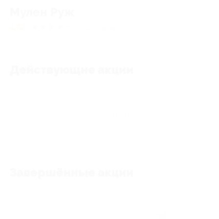
Мулен Руж
4.72
★
★
★
★
★
39
отзывов
Действующие акции
Акции отсутствуют
Завершённые акции