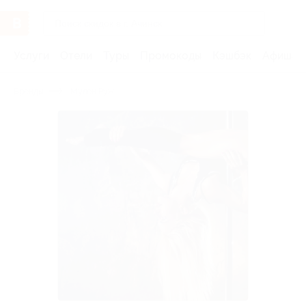
Услуги
Отели
Туры
Промокоды
Кэшбэк
Афиша 
Бренды
Мулен Руж