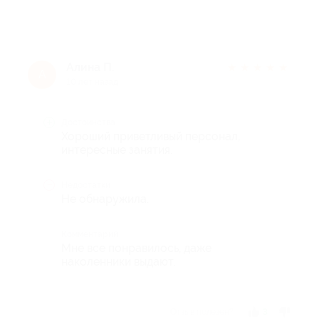
Алина П.
★
★
★
★
★
А
10 лет назад
Достоинства
Хороший приветливый персонал,
интересные занятия.
Недостатки
Не обнаружила.
Комментарий
Мне все понравилось, даже
наколенники выдают.
Отзыв полезен?
3