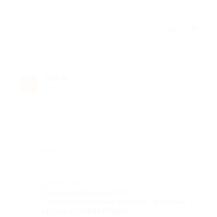
Отзыв полезен?
2
Яна М.
★
★
★
★
★
Я
10 лет назад
Достоинства
-
Недостатки
-
Комментарий
Очень классное место!
Профессиональные тренера, красивая
студия и тёплый приём)