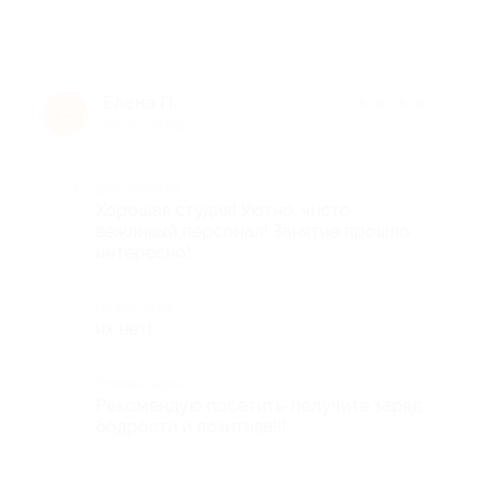
Елена П.
★
★
★
★
★
Е
10 лет назад
Достоинства
Хорошая студия! Уютно, чисто,
вежливый персонал! Занятие прошло
интересно!
Недостатки
их нет!
Комментарий
Рекомендую посетить-получите заряд
бодрости и позитива!!!