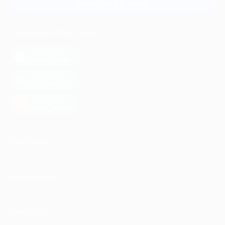
Связаться с нами
МОБИЛЬНОЕ ПРИЛОЖЕНИЕ
загрузить в
App Store
загрузить в
Google Play
загрузить в
AppGallery
КОМПАНИЯ
ИНФОРМАЦИЯ
ПАРТНЕРАМ