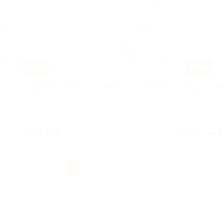
–78%
–73%
от
Креативная стрижка, укладка, окрашивание и
Маникюр и п
другие услуги
Fashion
Чеховская
Чеховска
 278
Куплено 85
от 462 руб.
от 567 руб
1
2
3
4