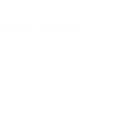
ие на 1 ногте, т.к. через несколько дней
отзыв полезен для вас?
★
★
★
★
★