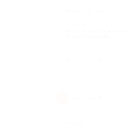
Недостатки
Меня все устроило
Комментарий
Бесплатно переделали покрыт
откололся краешек
Был ли 
Екатерина М.
Е
8 лет назад
Достоинства
Быстро