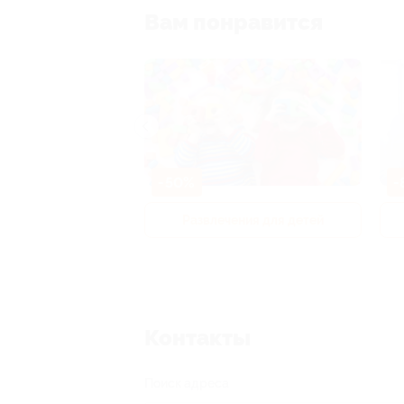
Вам понравится
-50%
-
р и педикюр
Развлечения для детей
Контакты
Поиск адреса