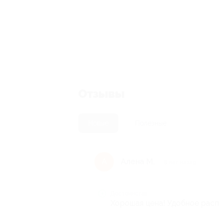
Отзывы
Новые
Полезные
Алена М.
А
8 лет назад
Достоинства
Хорошая цена! Удобное рас