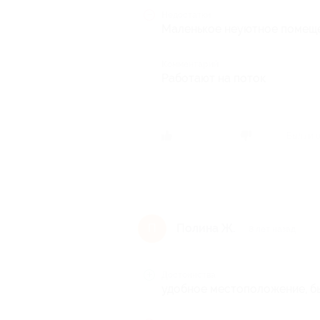
Недостатки
Маленькое неуютное помещ
Комментарий
Работают на поток
Был ли 
Полина Ж.
П
8 лет назад
Достоинства
удобное местоположение, бы