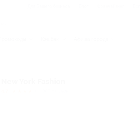
Для Вашего бизнеса
Блог
Франчайзинг
Воп
Промокоды
Кэшбэк
Афиша города
New York Fashion
4.7
★
★
★
★
★
380
отзывов