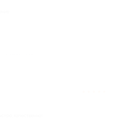
ение
отзыв полезен для вас?
★
★
★
★
★
стро, качественно!