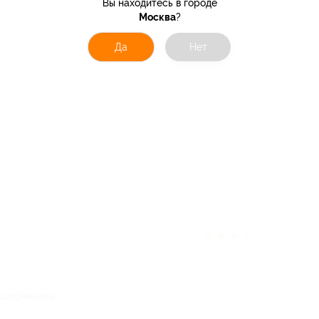
Вы находитесь в городе
Москва
?
Да
Нет
★
★
★
★
★
положение