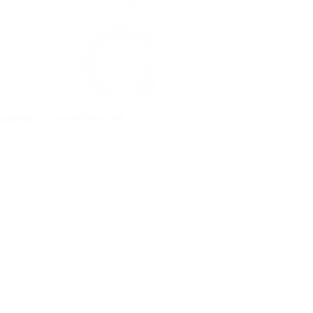
едикюр в салоне New York
я
Куплено 213
.