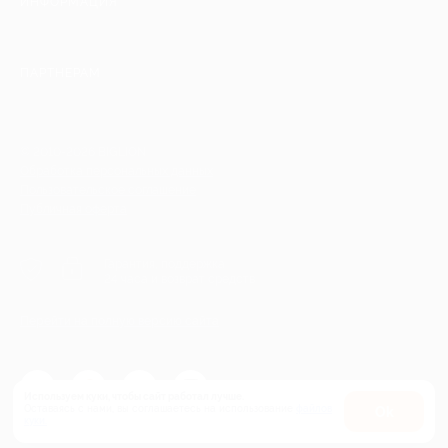
ИНФОРМАЦИЯ
ПАРТНЕРАМ
© 2010-2026 BIGLION
Обработка персональных данных
Пользовательское соглашение
Публичная оферта
Гарантия, поддержка
24 часа и возврат средств
Перейти на полную версию сайта
Используем куки, чтобы сайт работал лучше.
Оставаясь с нами, вы соглашаетесь на использование
файлов
Оk
куки.