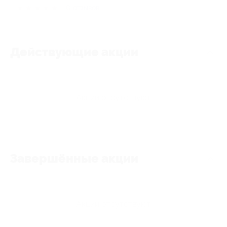
★
★
★
★
★
0
отзывов
Действующие акции
Акции отсутствуют
Завершённые акции
Акции отсутствуют