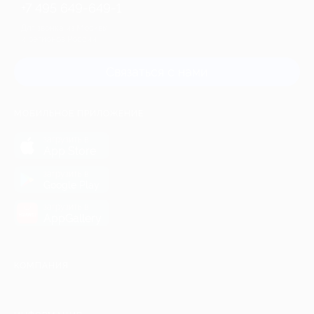
+7 495 649-649-1
Для звонка из Москвы
и регионов России
Связаться с нами
МОБИЛЬНОЕ ПРИЛОЖЕНИЕ
загрузить в
App Store
загрузить в
Google Play
загрузить в
AppGallery
КОМПАНИЯ