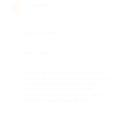
Руслана М.
★
★
★
★
★
Р
2 года назад
Достоинства
Быстрая запись
Недостатки
Нету такого
Комментарий
Были вчера в боулинге, записались
накануне, есть возможность переноса
записи. Оборудование не глючит,
получили массу удовольствия))
приятная атмосфера, музыка, уютно.
Спасибо, придем ещё не раз!
Отзыв полезен?