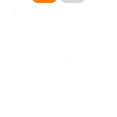
Ирина С.
★
★
★
★
★
И
3 года назад
Достоинства
-
Недостатки
Дорожка немного тормозила пару раз,
но сотрудники сразу реагировали.
Комментарий
Играли вдвоем с сыном 2 часа. Сын в
восторге!!!
Отзыв полезен?