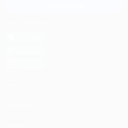
Связаться с нами
МОБИЛЬНОЕ ПРИЛОЖЕНИЕ
загрузить в
App Store
загрузить в
Google Play
загрузить в
AppGallery
КОМПАНИЯ
ИНФОРМАЦИЯ
ПАРТНЕРАМ