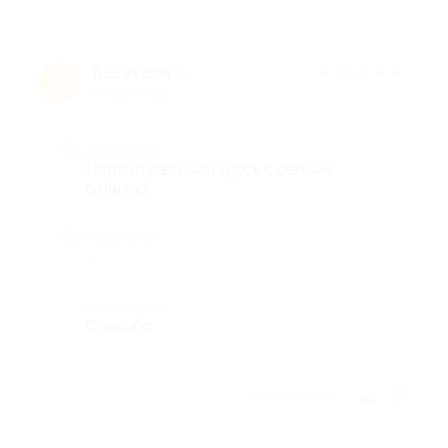
6329vasia С.
★
★
★
★
★
6
2 года назад
Достоинства
Первый раз были здесь с семьёй
отлично
Недостатки
-
Комментарий
Спасибо
Отзыв полезен?