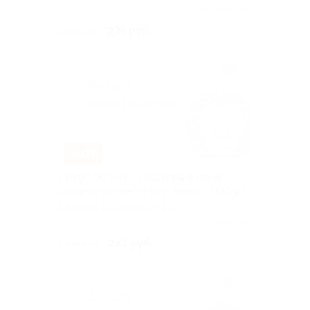
Куплено 438
231 руб.
2 310 руб.
–90%
Скидка 90% на 3 часа игры в клубе
Планета боулинг (243 р. вместо 2430 р.)
г. Казань, Ямашева пр-т, д.
46/33
Куплено 585
243 руб.
2 430 руб.