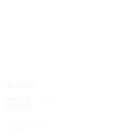
Отзывы
Новые
Полезные
Alexei V.
★
★
★
★
★
A
2 года назад