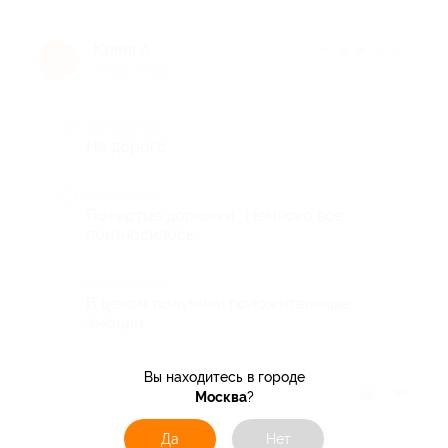
Юлия А.
★
★
★
★
★
Ю
2 года назад
Достоинства
Не дорого
Недостатки
Потертые дорожки . Немного все
поизносилось
Комментарий
В целом получили положительные
эмоции
Вы находитесь в городе
Отзыв полезен?
Москва
?
Да
Нет