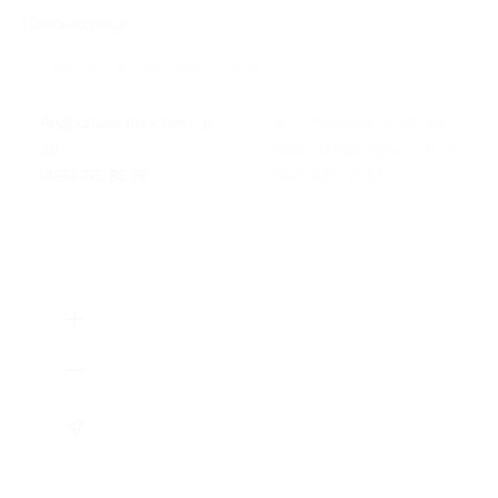
Поиск адреса
Андропова проспект, д.
пр-т Ямашева, д. 46/33
36
(молл «Парк Хаус», эт. 2)
(495) 775 85 75
(843) 527 03 33