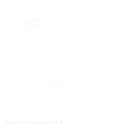
–90%
Скидка 90% на 3 часа игры в клубе
Планета боулинг (243 р. вместо 2430 р.)
г. Казань, Ямашева пр-т, д.
46/33
Куплено 1 457
243 руб.
2 430 руб.
1
Вам понравится