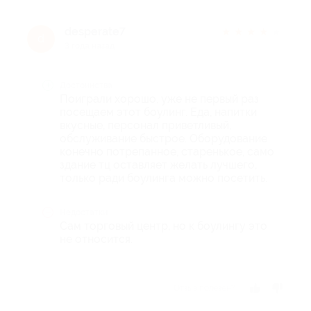
desperate7
★
★
★
★
★
d
3 года назад
Достоинства
Поиграли хорошо, уже не первый раз
посещаем этот боулинг. Еда, напитки
вкусные, персонал приветливый,
обслуживание быстрое. Оборудование
конечно потрепанное, старенькое, само
здание тц оставляет желать лучшего,
только ради боулинга можно посетить.
Недостатки
Сам торговый центр, но к боулингу это
не относится.
Отзыв полезен?