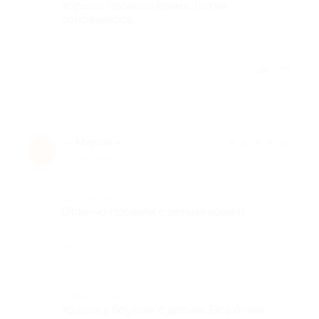
Хорошо провели время. Детям
понравилось.
Отзыв полезен?
~ Мария ~.
★
★
★
★
★
~
3 года назад
Достоинства
Отлично провели с детьми время!
Недостатки
-
Комментарий
Ходили в боулинг с детьми. Все очень