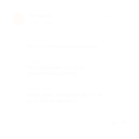
Татьяна К.
★
★
★
★
★
Т
2 года назад
Достоинства
Расположение,цена,персонал
Недостатки
Оборудование чуть чуть
зависало,некритично
Комментарий
Пользуемся не первый раз этой
услугой,нас нравится
Отзыв полезен?