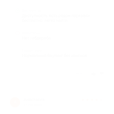
Достоинства
Доступность, есть рядом парковки
бесплатно, легко найти
Недостатки
Нет габдероба
Комментарий
Нормальный боулинг без изысков
Отзыв полезен?
Анастасия
★
★
★
★
★
А
2 года назад