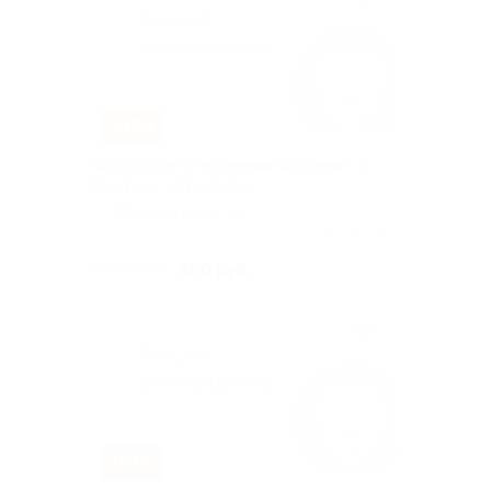
–98%
Фотосессия с весенними цветами к 8
Марта от «СтарФото»
Марксистская
+3
Куплено 252
390 руб.
19 500 руб.
–97%