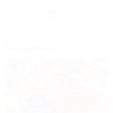
1
Вам понравится