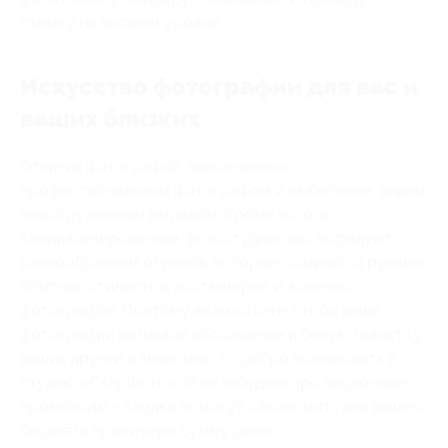
съемку на высшем уровне.
Искусство фотографии для вас и
ваших близких
Отличия фотографий, выполненных
профессиональным фотографом и любителем, видны
невооруженным взглядом. Кроме того, в
специализированных фотостудиях вас порадуют
разнообразием образов, которые создаются руками
опытных стилистов, костюмеров и, конечно,
фотографов. Поэтому если хотите, чтобы ваши
фотографии вызывали восхищение и белую зависть у
ваших друзей и знакомых, то добро пожаловать в
студию «СтарФото». И не забудьте про акционные
промокоды – скидки помогут сэкономить для вашего
бюджета приличную сумму денег.