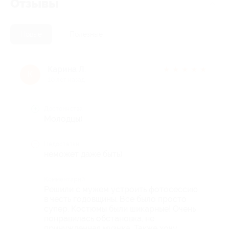
Отзывы
Новые
Полезные
Карина Л.
★
★
★
★
★
К
10 лет назад
Достоинства
Молодцы)
Недостатки
неможет даже быть)
Комментарий
Решили с мужем устроить фотосессию
в честь годовщины. Все было просто
супер. Костюмы были шикарные! Очень
понравилась обстановка, не
принужденная музыка. Также хочу