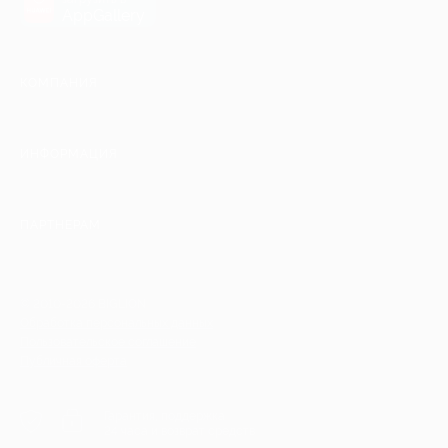
AppGallery
КОМПАНИЯ
ИНФОРМАЦИЯ
ПАРТНЕРАМ
© 2010-2026 BIGLION
Обработка персональных данных
Пользовательское соглашение
Публичная оферта
Гарантия, поддержка
24 часа и возврат средств