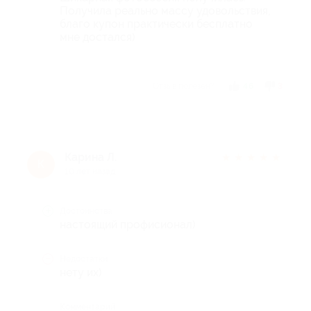
Получила реально массу удовольствия,
благо купон практически бесплатно
мне достался)
Отзыв полезен?
46
3
Карина Л.
★
★
★
★
★
К
10 лет назад
Достоинства
настоящий профисионал)
Недостатки
нету их)
Комментарий