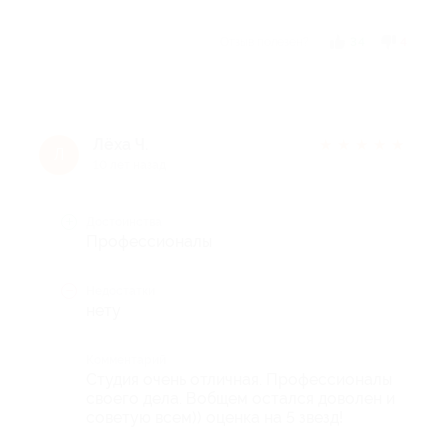
Отзыв полезен?
34
4
Лёха Ч.
★
★
★
★
★
Л
10 лет назад
Достоинства
Профессионалы
Недостатки
нету
Комментарий
Студия очень отличная. Профессионалы
своего дела. Вобщем остался доволен и
советую всем)) оценка на 5 звезд!