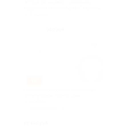
Фотосессия на выбор с макияжем и
гардеробом от фотостудии «СтарФото»
Тульская
+3
Куплено 57
450 руб.
15 000 руб.
–95%
Новогодняя фотосессия или создание
VIP-портфолио в фотостудии
«СтарФото»
Авиамоторная
+1
Куплено 104
от 450 руб.