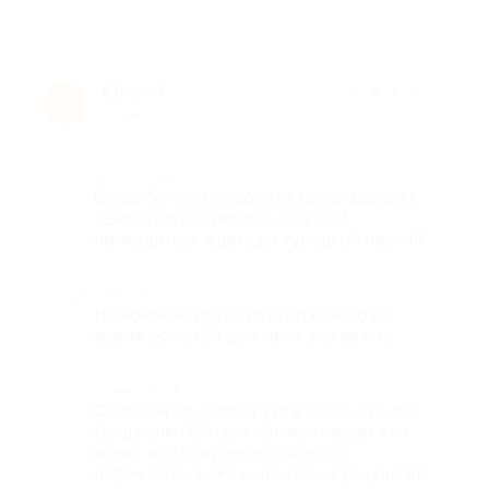
Юлия Ч.
★
★
★
★
★
Ю
3 года назад
Достоинства
Спасибо что проводите такие акции,т.к
талонов в поликлинике на УЗИ
приходиться ждать до турецкой пасхи))
Недостатки
Не комментирует доктор ничего во
время осмотра, для меня это важно
Комментарий
Самый лучший врач узи в этой клинике-
Бегджанян Е.А-всё комментирует что
видит, поэтому не приходится
переживать пока напечатают результат.