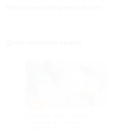
Медицинский центр Визит
4.27
★
★
★
★
★
362
отзывa
Действующие акции
–30%
УЗИ в центре «Визит» со скидкой
г. Краснодар, им. 40-летия
Победы ул, д. 99
5.0
(4)
Куплено 3