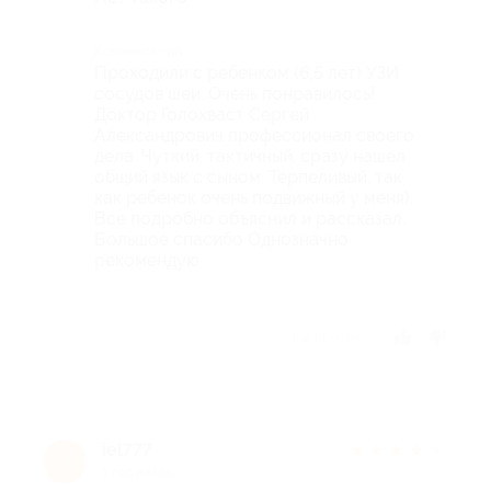
Комментарий
Проходили с ребенком (6,5 лет) УЗИ
сосудов шеи. Очень понравилось!
Доктор Голохваст Сергей
Александрович профессионал своего
дела. Чуткий, тактичный, сразу нашел
общий язык с сыном. Терпеливый, так
как ребенок очень подвижный у меня).
Все подробно объяснил и рассказал.
Большое спасибо Однозначно
рекомендую
Отзыв полезен?
iel777
★
★
★
★
★
i
1 год назад