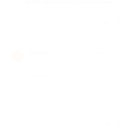
время! Здоровья Вам и Вашим близким!
Отзыв полезен?
3
Светлана
★
★
★
★
★
С
3 года назад
Достоинства
-
Недостатки
-
Отзыв полезен?