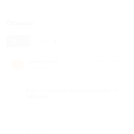
Отзывы
Новые
Полезные
Александра Р.
★
★
★
★
★
А
1 год назад
Достоинства
Профессионализм врача, внимательный
персонал
Недостатки
-
Комментарий