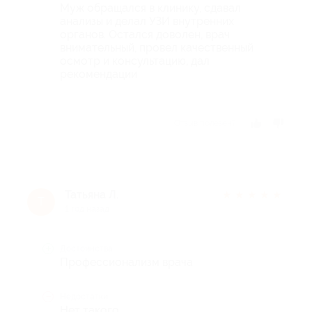
Муж обращался в клинику, сдавал
анализы и делал УЗИ внутренних
органов. Остался доволен, врач
внимательный, провел качественный
осмотр и консультацию, дал
рекомендации
Отзыв полезен?
Татьяна Л.
★
★
★
★
★
Т
1 год назад
Достоинства
Профессионализм врача
Недостатки
Нет такого