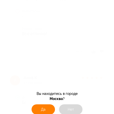
Недостатки
-
Комментарий
Все отлично!
Отзыв полезен?
Анна К.
★
★
★
★
★
А
2 года назад
Вы находитесь в городе
Достоинства
Москва
?
Быстро и качественно
Да
Нет