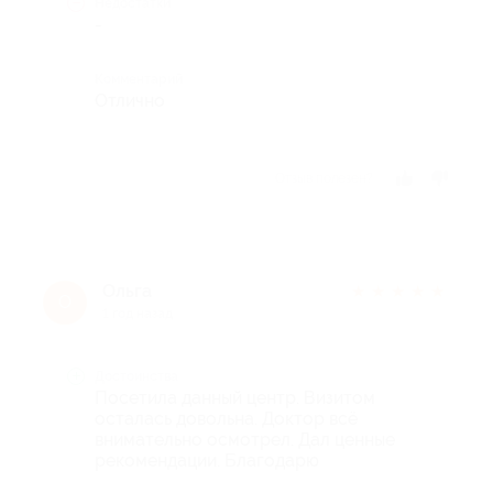
Недостатки
-
Комментарий
Отлично
Отзыв полезен?
Ольга
★
★
★
★
★
О
1 год назад
Достоинства
Посетила данный центр. Визитом
осталась довольна. Доктор всё
внимательно осмотрел. Дал ценные
рекомендации. Благодарю