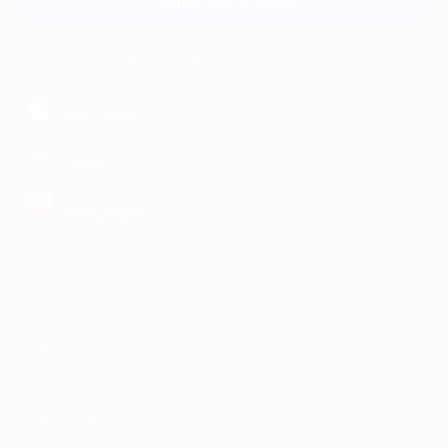
Связаться с нами
МОБИЛЬНОЕ ПРИЛОЖЕНИЕ
загрузить в
App Store
загрузить в
Google Play
загрузить в
AppGallery
КОМПАНИЯ
ИНФОРМАЦИЯ
ПАРТНЕРАМ