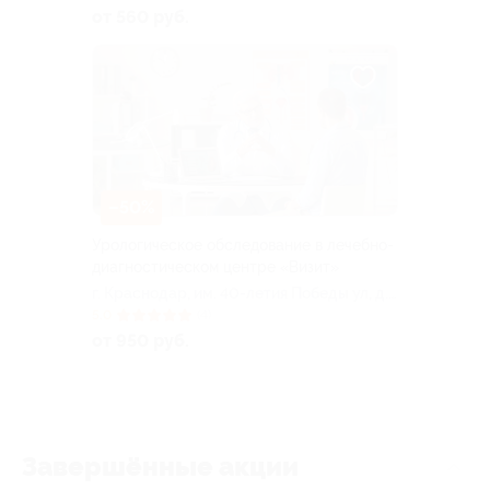
от 560 руб.
–50%
Урологическое обследование в лечебно-
диагностическом центре «Визит»
г. Краснодар, им. 40-летия Победы ул, д.
99
5.0
(4)
от 950 руб.
Завершённые акции