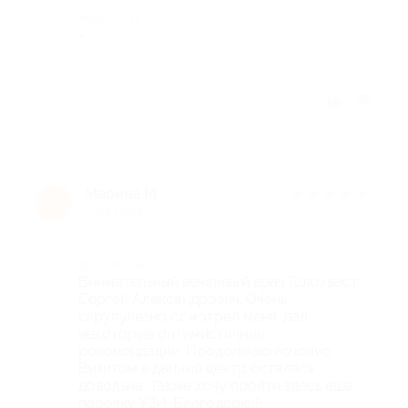
Недостатки
-
Отзыв полезен?
Марина М.
★
★
★
★
★
М
1 год назад
Достоинства
Внимательный вежливый врач Голохваст
Сергей Александрович. Очень
скрупулезно осмотрел меня, дал
некоторые оптимистичные
рекомендации. Продолжаю лечение.
Визитом в данный центр осталась
довольна. Также хочу пройти здесь еще
парочку УЗИ. Благодарю!!!