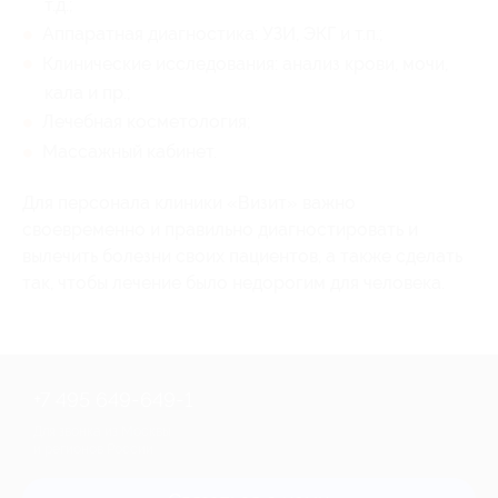
т.д.;
Аппаратная диагностика: УЗИ, ЭКГ и т.п.;
Клинические исследования: анализ крови, мочи,
кала и пр.;
Лечебная косметология;
Массажный кабинет.
Для персонала клиники «Визит» важно
своевременно и правильно диагностировать и
вылечить болезни своих пациентов, а также сделать
так, чтобы лечение было недорогим для человека.
+7 495 649-649-1
Для звонка из Москвы
и регионов России