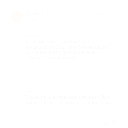
Павел Я.
★
★
★
★
★
П
3 года назад
Достоинства
Отличный доктор делал УЗИ, все
показал, рассказал, дал рекомендации)
мои опасения не подтвердились,
результатом я доволен)
Недостатки
-
Комментарий
Все ок, пришел вовремя, кабинет УЗИ в
цоколе, но все чисто гладко, приду ещё)
Отзыв полезен?