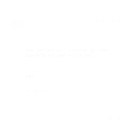
★
★
★
★
★
3 года назад
Достоинства
Быстро записали на прием, врач был
компетентен, дал заключение
Недостатки
нет
Комментарий
-
Отзыв полезен?