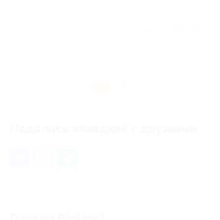
Отзыв полезен?
1
1
Поделись находкой с друзьями
Почему Biglion?