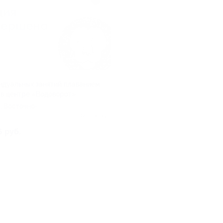
идуальных занятий плаванием
 в центре «Водоворот»
, Восточно-
я ул, д. 22/2
Куплено 28
6 руб.