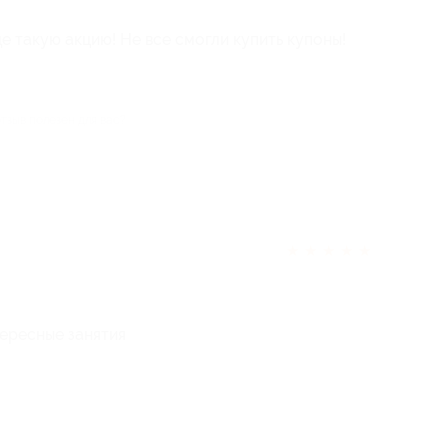
е такую акцию! Не все смогли купить купоны!
отзыв полезен для вас?
★
★
★
★
★
ересные занятия