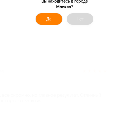
Вы находитесь в городе
Москва
?
Да
Нет
★
★
★
★
★
зад
 все скромно, но главное результат. Отличный
осторге от занятия!