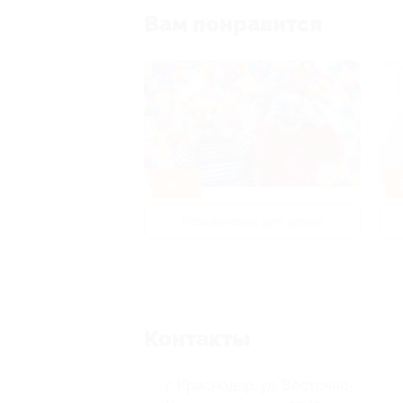
Вам понравится
-50%
-
р и педикюр
Развлечения для детей
Контакты
г. Краснодар, ул. Восточно-