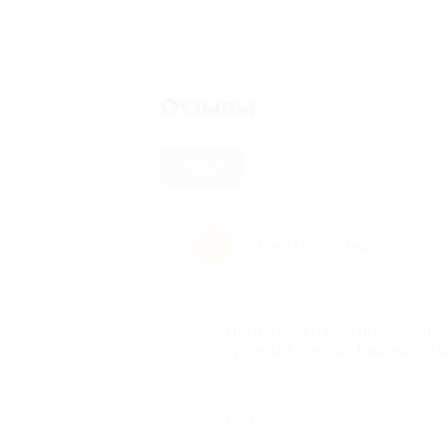
Отзывы
Новые
Полезные
Юлия Никулина
Ю
10 лет на
Достоинства
Центр мне очень понравился,
тренер Алексей! Ребёнок в в
Недостатки
Нет