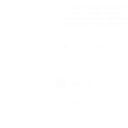
Комментарий
По купону отходили два заня
человек. Находит подход к р
тренировки очень нравятся,
продолжать ходить дальше.
1 челов
1
Лариса М.
Л
10 лет назад
Достоинства
-
Недостатки
-