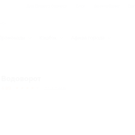
Для Вашего бизнеса
Блог
Франчайзинг
Воп
Промокоды
Кэшбэк
Афиша города
Водоворот
4.89
★
★
★
★
★
36
отзывов