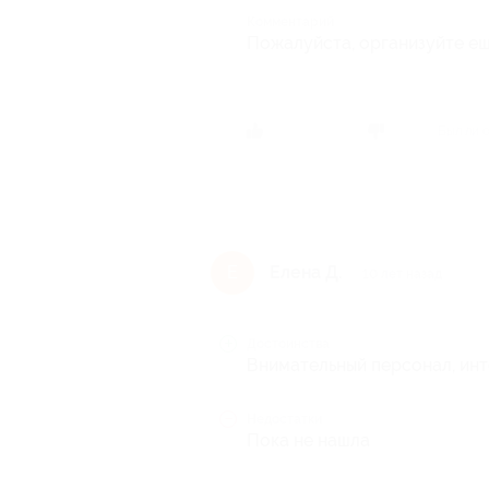
Комментарий
Пожалуйста, организуйте ещ
Был ли 
Елена Д.
Е
10 лет назад
Достоинства
Внимательный персонал, инт
Недостатки
Пока не нашла