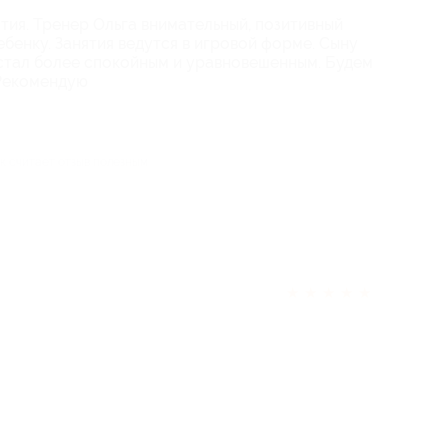
тия. Тренер Ольга внимательный, позитивный
ебенку. Занятия ведутся в игровой форме. Сыну
 стал более спокойным и уравновешенным. Будем
 Рекомендую
ек считает отзыв полезным
★
★
★
★
★