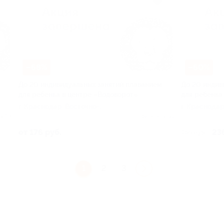
–68%
–60%
До 20 индивидуальных занятий плаванием
До 20 индив
для ребенка в центре «Водоворот»
для ребенка
г. Краснодар, Восточно-
г. Краснодар
Кругликовская ул, д. 22/2
Кругликовска
о 89
Куплено 66
от 176 руб.
23
590 руб.
1
2
3