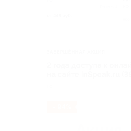
РФ
РФ
Куплено 2
от 445 руб.
590 
ЗАВЕРШЁННАЯ АКЦИЯ
2 года доступа к онла
на сайте InSpeak.ru (3
РФ
- 94%