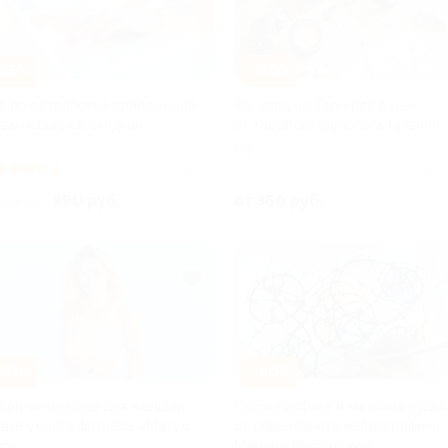
95%
–40%
с по разработке приложений
Расклад на Таро или рунах
Learncours со скидкой
от таролога-рунолога Гузелии
РФ
(5)
Куплено 4
Купл
990 руб.
от 360 руб.
00 руб.
50%
–50%
айн-интенсивы для женщин
Нейрографика и матрица судь
базе умного фитнеса «Матур
от специалиста нейрографики
rt»
Марины Беспаловой