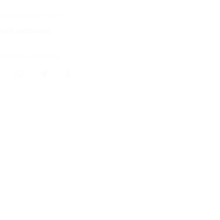
43 купона куплено
кция завершена
литься с друзьями