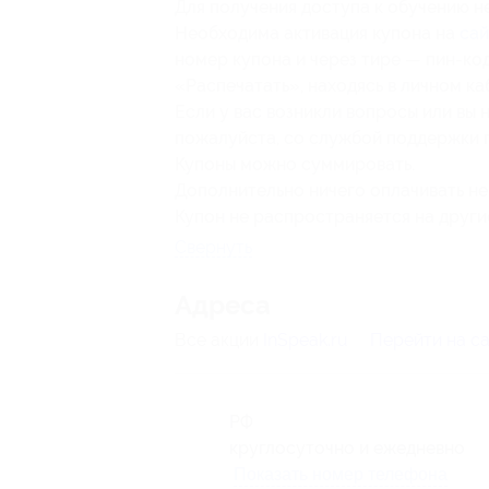
Для получения доступа к обучению н
Необходима активация купона на
сай
номер купона и через тире — пин-ко
«Распечатать», находясь в личном ка
Если у вас возникли вопросы или вы 
пожалуйста, со службой поддержки 
Купоны можно суммировать.
Дополнительно ничего оплачивать не
Купон не распространяется на други
Свернуть
Адресa
Все акции
InSpeak.ru
Перейти на с
РФ
круглосуточно и ежедневно
Показать номер телефона