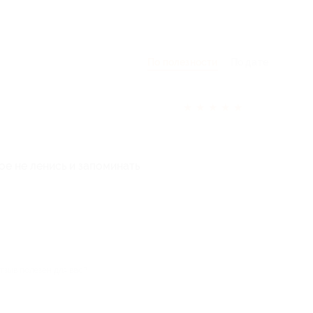
По полезности
По дате
★
★
★
★
★
ное не ленись и запоминать
тзыв полезен для вас?