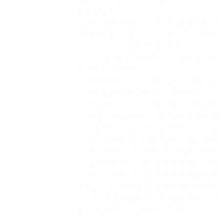
в подарок.
Купон действует на двухгодовой дос
inSpeak для взрослых и детей и 2 мес
В стоимость купона входит:
— все уровни английского для детей и
до Intermediate);
— более 100 часов интерактивных ур
— 80 видеолекций по грамматике;
— обучение на компьютере, планшете
— живое общение с виртуальными п
— отработка произношения с помощь
— погружение в языковую среду (80%
— изучение и отработка новых слов и
— грамматика в игровой форме с бо
— персональная программа повторен
В курсе используется уникальная те
которой вы будете разговаривать с 
вы общаетесь в реальной жизни.