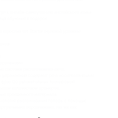
туп к онлайн-самоучителю английского языка
яца обучения в подарок.
 взрослых (от Starter (нулевой уровень)
оков;
;
ерсонажами;
ю системы распознавания речи;
 упражнений содержит речь носителей языка);
 фраз (10 увлекательных тренировок);
льшим количеством примеров;
ия пройденного материала.
хнология распознавания голоса, с помощью
виртуальными персонажами, так же как