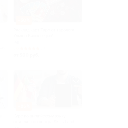
–50%
Расклад карт Таро от таролога
Ульяны Вишневецкой
РФ
ено 3
5.0
(3)
от 500 руб.
–86%
бы
Курс по английскому языку
от языкового центра Skills Land