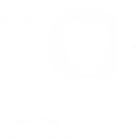
8
А
Поде
ии
Адреса
Отзывы
ченное количество купонов для себя или