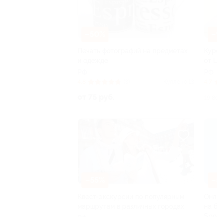
–50%
–
Печать фотографий на предметах
Кур
и одежде
от 
РФ
РФ
4.8
(3)
Куплено 13
4.7
от 75 руб.
19 8
–55%
–
Квест-экскурсии по популярным
Онл
маршрутам в различных городах
на 
Spo