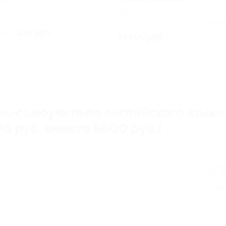
РФ
Купл
295 руб.
руб.
от 600 руб.
йн-самоучителю английского языка
96 руб. вместо 6600 руб.)
6 
Эко