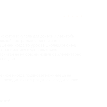
★
★
★
★
★
йского!Покупала для дочери 7 лет,чтобы
ольной программе,заодно и сама
ше,чем когда то уроки в школе)Все очень
но,занимаемся с удовольствием
асчитан не на совсем новичков,элементарно
 не учит.
енное иногда подвисает,нажимаешь на
т,приходиться возвращаться назад и заново
казка!