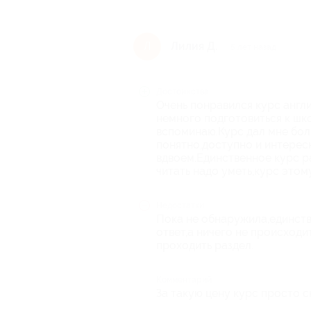
Лилия Д.
Л
5 лет назад
Достоинства
Очень понравился курс англи
немного подготовиться к шк
вспоминаю.Курс дал мне боль
понятно,доступно и интерес
вдвоем.Единственное курс р
читать надо уметь,курс этому
Недостатки
Пока не обнаружила,единств
ответ,а ничего не происходи
проходить раздел.
Комментарий
За такую цену курс просто с