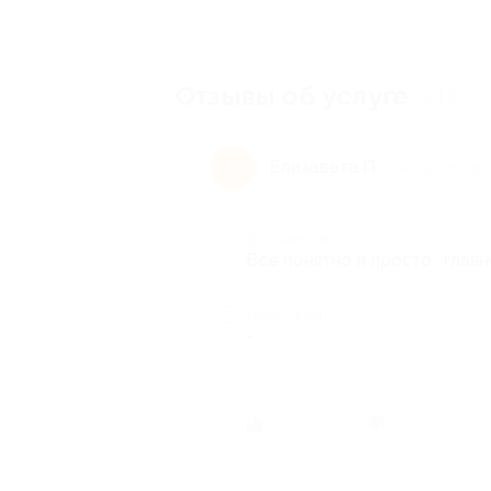
Отзывы об услуге
413
Елизавета П.
Е
4 года назад
Достоинства
Все понятно и просто , глав
Недостатки
-
Был ли о