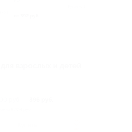
РФ
Куплено 1
ено 1
от 392 руб.
 для взрослых и детей
600 руб.
396 руб.
номия
6 204 руб.
Купить
313