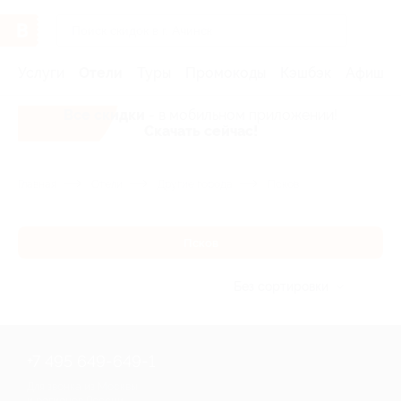
Услуги
Отели
Туры
Промокоды
Кэшбэк
Афиша 
Все скидки
- в мобильном приложении!
Скачать сейчас!
Главная
Отели
Другие города
Псков
Псков
Без сортировки
+7 495 649-649-1
Для звонка из Москвы