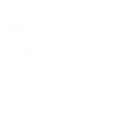
Полезные
Наталия Е.
★
★
★
★
★
Н
9 лет назад
Достоинства
Нормальные, китайские боксеры
Недостатки
маловаты
Комментарий
нет
Отзыв полезен?