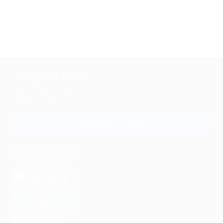
+7 495 649-649-1
Для звонка из Москвы
и регионов России
Связаться с нами
МОБИЛЬНОЕ ПРИЛОЖЕНИЕ
загрузить в
App Store
загрузить в
Google Play
загрузить в