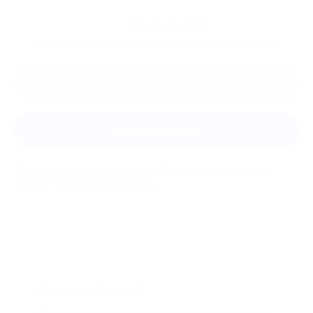
Ещё
отзывы
Оставить отзыв
Задать вопрос
Мы всегда рады помочь: служба поддержки Биглиона
ответит на любой ваш вопрос
Что такое Биглион?
Biglion это про специальные акции, по условиям