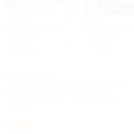
–42%
–30%
Изготовление ортопедических
Фото радужки глаза со 
стелек со скидкой
Марксистская
Бутырская
5.0
(14)
5.0
(4)
Куплено 14
от 1 050 руб.
от 3 712 руб.
ЗАВЕРШЁННАЯ АКЦИЯ
3, 5 или 10 моделей мужского или женского белья
Calvin Klein от интернет-магазина Boxerbox
Преображенская площадь,
г. Москва, Колодезный пер., д.
2а, стр. 1
- 78%