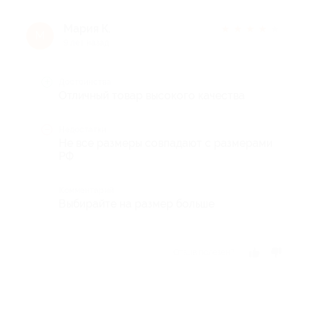
Мария К.
★
★
★
★
★
М
9 лет назад
Достоинства
Отличный товар высокого качества
Недостатки
Не все размеры совпадают с размерами
РФ
Комментарий
Выбирайте на размер больше
Отзыв полезен?