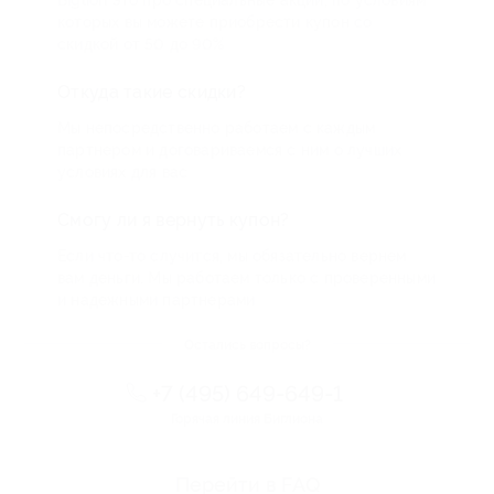
которых вы можете приобрести купон со
скидкой от 50 до 90%
Откуда такие скидки?
Мы непосредственно работаем с каждым
партнером и договариваемся с ним о лучших
условиях для вас
Смогу ли я вернуть купон?
Если что-то случится, мы обязательно вернем
вам деньги. Мы работаем только с проверенными
и надежными партнерами
Остались вопросы?
+7 (495) 649-649-1
Горячая линия Биглиона
Перейти в FAQ