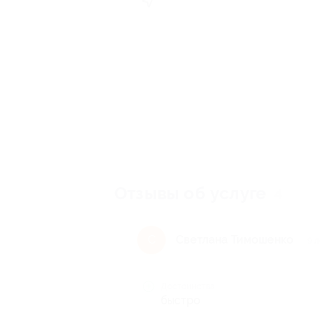
Отзывы об услуге
4
Cветлана Тимошенко
C
9 л
Достоинства
быстро