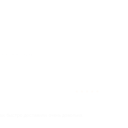
тзыв полезен для вас?
★
★
★
★
★
н, быстро доставили, очень довольна