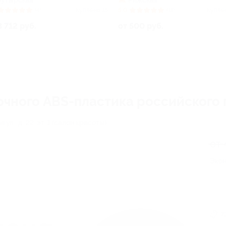
Бутырская
Рижская
(4)
Куплено 15
5.0
(11)
Купле
3 712 руб.
от 500 руб.
чного ABS-пластика российского 
ул., д. 22, эт. 1 (салон красоты)
от 
Экон
7