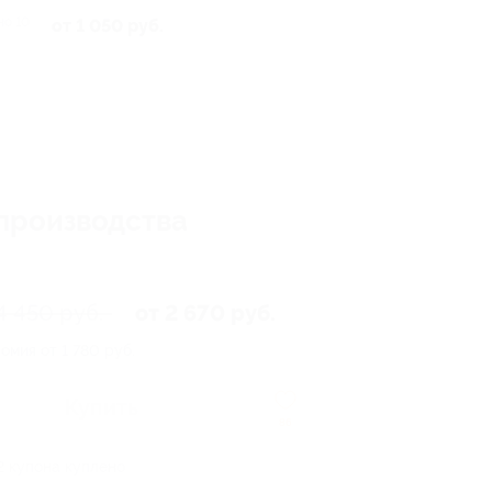
но 10
от 1 050 руб.
производства
4 450 руб.
от 2 670 руб.
омия от 1 780 руб.
Купить
86
2 купона куплено