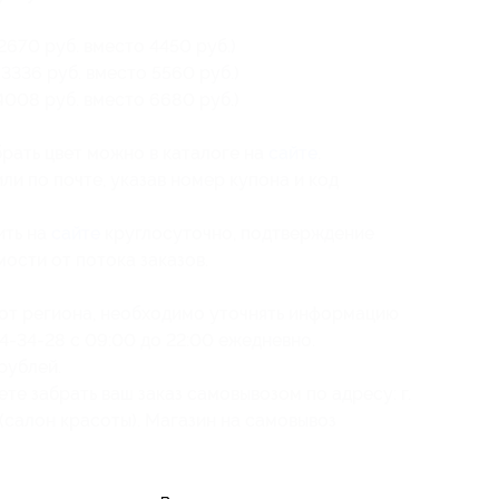
670 руб. вместо 4450 руб.)
3336 руб. вместо 5560 руб.)
4008 руб. вместо 6680 руб.)
рать цвет можно в каталоге на
сайте
.
и по почте, указав номер купона и код
ить на
сайте
круглосуточно, подтверждение
мости от потока заказов.
 от региона, необходимо уточнять информацию
4-34-28 с 09:00 до 22:00 ежедневно.
рублей.
ете забрать ваш заказ самовывозом по адресу: г.
 1 (салон красоты). Магазин на самовывоз