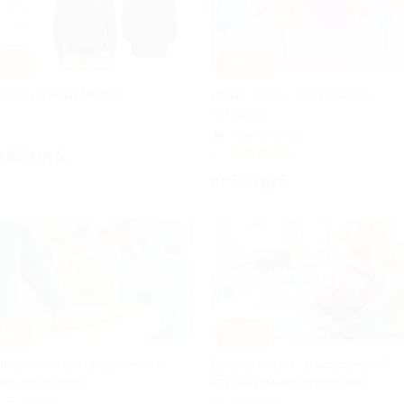
30%
–50%
менный мерч Biglion
Шары, цифры или ромашки
из шаров
Крылатское
+1
5.0
(13)
Купл
3 850 руб.
от 550 руб.
42%
–50%
отовление ортопедических
Букеты из роз, альстромерий,
лек со скидкой
хризантем или гортензий