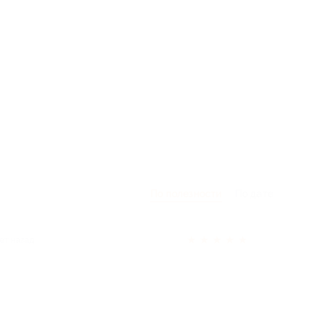
По полезности
По дате
★
★
★
★
★
ет назад