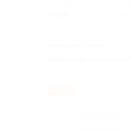
РФ
4.8
(3)
Куплено 13
5.0
от 75 руб.
от 
ЗАВЕРШЁННАЯ АКЦИЯ
Чемоданы из ударопро
Братиславская,
г. Москва, Братиславская 
- 40%