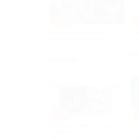
–50%
–
Букеты из роз, гортензий,
Фир
альстромерий и хризантем
РФ
Рижская
от 
от 600 руб.
–50%
–
Печать фотографий на предметах
Изг
и одежде
сте