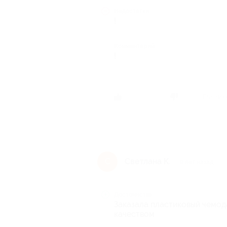
Недостатки
!
Комментарий
!
Был ли о
Светлана К.
С
9 лет назад
Достоинства
Заказала пластиковый чемода
качеством