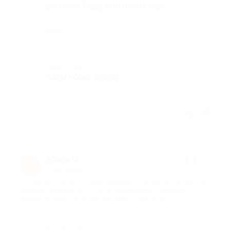
доставка. Буду заказывать еще.
Недостатки
-
Комментарий
Ждем новых акций)
Отзыв полезен?
Юлия М.
★
★
★
★
★
Ю
8 лет назад
про Печать 100 фотографий «Премиум» (Kodak Royal или Fuji
Supreme) формата 10×15 см от национального сервиса
фотопечати NetPrint.ru (495 руб. вместо 990 руб.)
Достоинства