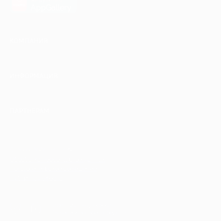
AppGallery
КОМПАНИЯ
ИНФОРМАЦИЯ
ПАРТНЕРАМ
© 2010-2026 BIGLION
Обработка персональных данных
Пользовательское соглашение
Публичная оферта
Гарантия, поддержка
24 часа и возврат средств