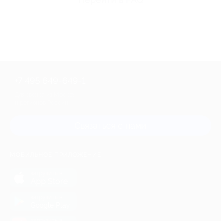
+7 495 649-649-1
Для звонка из Москвы
и регионов России
Связаться с нами
МОБИЛЬНОЕ ПРИЛОЖЕНИЕ
загрузить в
App Store
загрузить в
Google Play
загрузить в