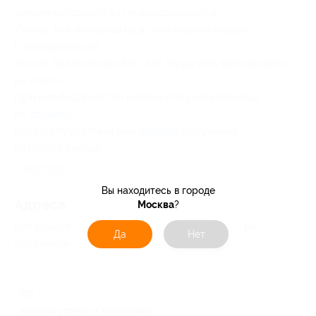
денежные средства не возвращаются.
Узнать, как пользоваться уникальным
кодом
(сертификатом).
Узнать более подробно, как загрузить фотографии
на
сайте
.
При необходимости можно получить помощь
по
сервису
.
Выбирать удобный вам
способ
получения
готового заказа.
Свернуть
Вы находитесь в городе
Адресa
Москва
?
Все акции
NetPrint.ru
Перейти на сайт партнера
Да
Нет
Юридическая информация о партнёре
РФ
круглосуточно и ежедневно