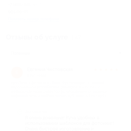
+7 (495) 648-66-76, +7 (495)
601-96-96
Показать номер телефона
Отзывы об услуге
147
Полезные
Евгения Чистовская
★
★
★
★
★
Е
8 лет назад
про Печать фотокниги «Принтбук премиум» в твердой
персональной фотообложке размером 20×20 см (10
разворотов) через редактор фотопродукции от сервиса
цифровой печати NetPrint.ru (945 руб. вместо 1750 руб.)
Достоинства
Я очень довольна! Куча удобных в
использовании шаблонов для фотокниг!
Очень быстрое изготовление и