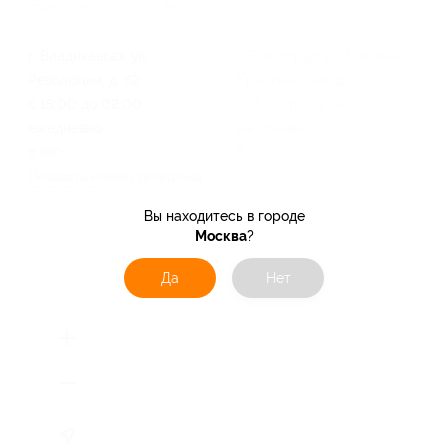
г. Владикавказ, ул.
г. Волгоград, ул. Рабоче-
Революции, д. 62
Крестьянская, д. 10
с 15:00 до 02:00
с 15:00 до 02:00
ежедневно
ежедневно
8 (800) 333-09-77
8 (800) 333-09-77
Показать номер телефона
Показать номер телефона
Вы находитесь в городе
Москва
?
Да
Нет