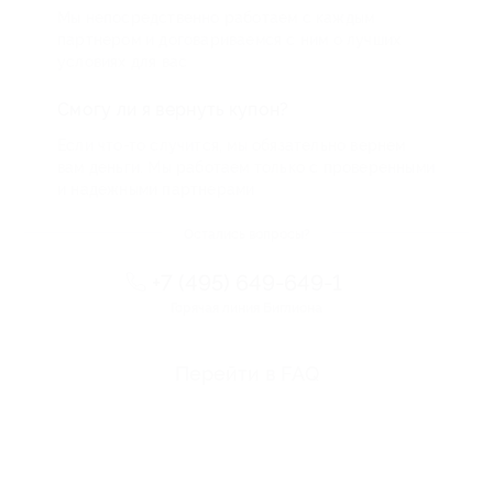
Мы непосредственно работаем с каждым
партнером и договариваемся с ним о лучших
условиях для вас
Смогу ли я вернуть купон?
Если что-то случится, мы обязательно вернем
вам деньги. Мы работаем только с проверенными
и надежными партнерами
Остались вопросы?
+7 (495) 649-649-1
Горячая линия Биглиона
Перейти в FAQ