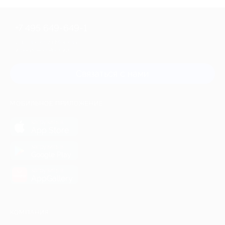
+7 495 649-649-1
Для звонка из Москвы
и регионов России
Связаться с нами
МОБИЛЬНОЕ ПРИЛОЖЕНИЕ
загрузить в
App Store
загрузить в
Google Play
загрузить в
AppGallery
КОМПАНИЯ