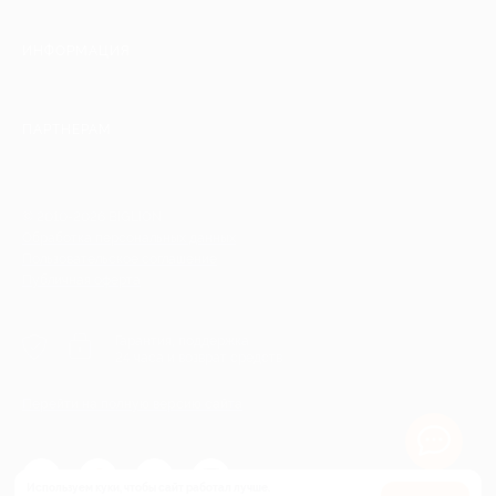
ИНФОРМАЦИЯ
ПАРТНЕРАМ
© 2010-2026 BIGLION
Обработка персональных данных
Пользовательское соглашение
Публичная оферта
Гарантия, поддержка
24 часа и возврат средств
Перейти на полную версию сайта
Используем куки, чтобы сайт работал лучше.