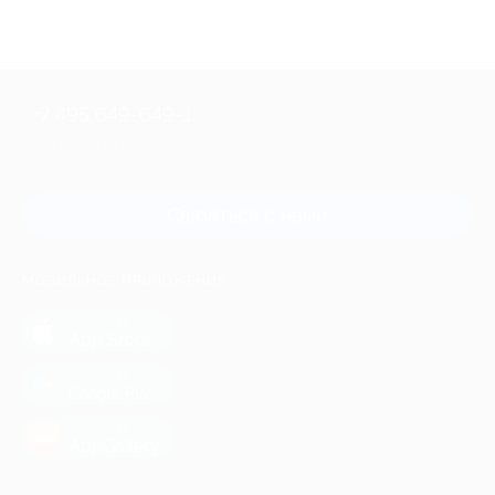
+7 495 649-649-1
Для звонка из Москвы
и регионов России
Связаться с нами
МОБИЛЬНОЕ ПРИЛОЖЕНИЕ
загрузить в
App Store
загрузить в
Google Play
загрузить в
AppGallery