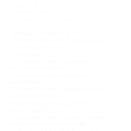
— Колористика. Теория цвета. Цветовой круг.
Характеристики цвета;
— Правильное сочетание: цвет, фактура, форма,
рисунок;
— Индивидуальная цветовая палитра;
— Основные компоненты природной цветовой
гармонии образа внешности;
— Расстановка акцентов;
— Все стили и стилевые направления: стили
десятелетий XX и XXI века;
— Все стили и стилевые направления: стили
Модных Домов;
— Все стили и стилевые направления: стили
субкультур XX и XXI века;
— Особенности делового дресс-кода
и корпоративный стиль;
— Ассоциативный образ. Техника составления
ассоциативного коллажа по стилю;