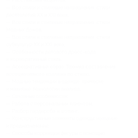
— Расстановка акцентов;
— Все стили и стилевые направления: стили
десятелетий XX и XXI века;
— Все стили и стилевые направления: стили
Модных Домов;
— Все стили и стилевые направления: стили
субкультур XX и XXI века;
— Особенности делового дресс-кода
и корпоративный стиль;
— Ассоциативный образ. Техника составления
ассоциативного коллажа по стилю;
— Модные тенденции в одежде, прическе
и макияже: технологии анализа;
— Сезонные особенности;
— Работа с персональным клиентом;
— Разбор гардероба и шопинг;
— Конструктивные элементы одежды: название
и предназначение;
— Способы коррекции фигуры с помощью