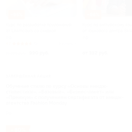
–95%
–86%
Курс по разработке приложений
Курс по английскому яз
от Learncours со скидкой
от языкового центра Skil
РФ
РФ
4.7
(5)
Куплено 4
990 руб.
от 392 руб.
19 800 руб.
ЗАВЕРШЁННАЯ АКЦИЯ
Обучение стилю по курсу «Основы имидж-
стилистики», «Базовый», «Бизнес-пакет» или
«Премиум» с получением сертификата от имидж-
агентства Fashion Monday
РФ
- 80%