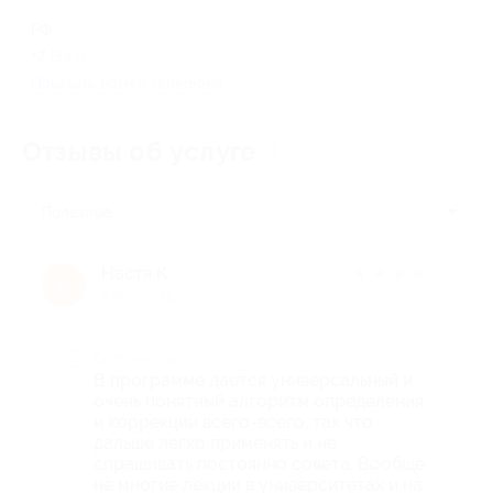
РФ
+7 (343) 344-63-01
Показать номер телефона
Отзывы об услуге
1
Полезные
Настя К.
★
★
★
★
★
Н
9 лет назад
Достоинства
В программе дается универсальный и
очень понятный алгоритм определения
и коррекции всего-всего, так что
дальше легко применять и не
спрашивать постоянно совета. Вообще
не многие лекции в университетах и на