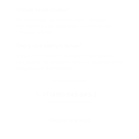
Откуда такие скидки?
Мы непосредственно работаем с каждым
партнером и договариваемся с ним о лучших
условиях для вас
Смогу ли я вернуть купон?
Если что-то случится, мы обязательно вернем
вам деньги. Мы работаем только с проверенными
и надежными партнерами
Остались вопросы?
+7 (495) 649-649-1
Горячая линия Биглиона
Перейти в FAQ