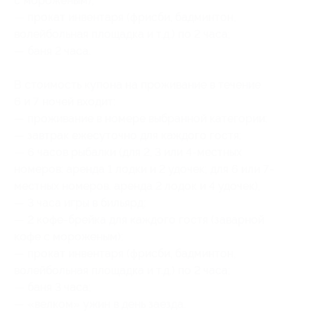
с мороженым);
— прокат инвентаря (фрисби, бадминтон,
волейбольная площадка и т.д.) по 2 часа;
— баня 2 часа.
В стоимость купона на проживание в течение
6 и 7 ночей входит:
— проживание в номере выбранной категории;
— завтрак ежесуточно для каждого гостя;
— 6 часов рыбалки (для 2, 3 или 4-местных
номеров: аренда 1 лодки и 2 удочек; для 6 или 7-
местных номеров: аренда 2 лодок и 4 удочек);
— 3 часа игры в бильярд;
— 2 кофе-брейка для каждого гостя (заварной
кофе с мороженым);
— прокат инвентаря (фрисби, бадминтон,
волейбольная площадка и т.д.) по 2 часа;
— баня 3 часа;
— «велком» ужин в день заезда.