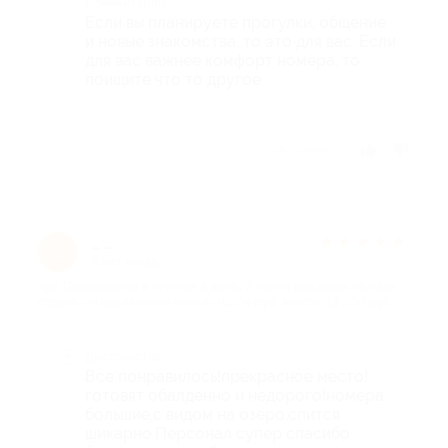
Комментарий
Если вы планируете прогулки, общение
и новые знакомства, то это для вас. Если
для вас важнее комфорт номера, то
поищите что то другое.
Отзыв полезен?
_ _.
★
★
★
★
★
_
6 лет назад
про Проживание в течение 3 дней/2 ночей для двоих на базе
отдыха «Марциальные ключи» (6204 руб. вместо 13 200 руб.)
Достоинства
Все понравилось!прекрасное место!
готовят обалденно и недорого!номера
большие,с видом на озеро,спится
шикарно.Персонал супер спасибо