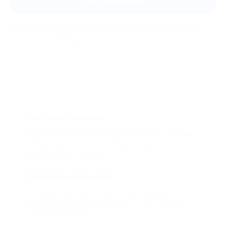
Задать вопрос
Мы всегда рады помочь: служба поддержки Биглиона
ответит на любой ваш вопрос
Что такое Биглион?
Biglion это про специальные акции, по условиям
которых вы можете приобрести купон со
скидкой от 50 до 90%
Откуда такие скидки?
Мы непосредственно работаем с каждым
партнером и договариваемся с ним о лучших
условиях для вас