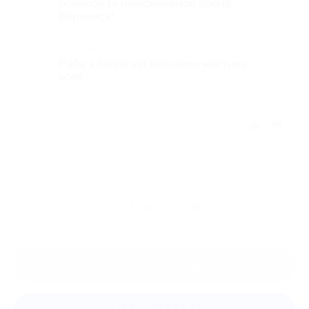
большое за незабываемое время!
Вернемся!
Недостатки
Рыбы в озере нет,выловили местные
все((
Отзыв полезен?
Ещё
отзывы
Оставить отзыв