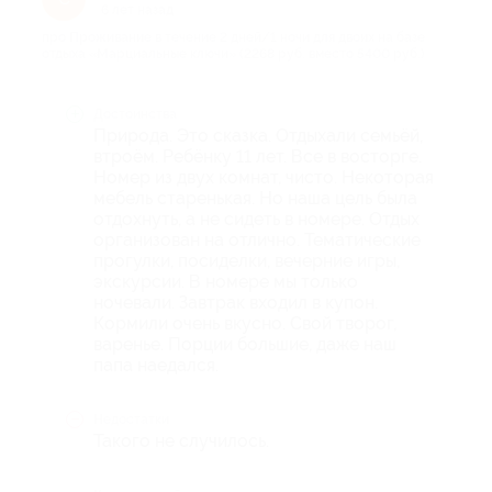
6 лет назад
про Проживание в течение 2 дней/1 ночи для двоих на базе
отдыха «Марциальные ключи» (2268 руб. вместо 5400 руб.)
Достоинства
Природа. Это сказка. Отдыхали семьёй,
втроём. Ребёнку 11 лет. Все в восторге.
Номер из двух комнат, чисто. Некоторая
мебель старенькая. Но наша цель была
отдохнуть, а не сидеть в номере. Отдых
организован на отлично. Тематические
прогулки, посиделки, вечерние игры,
экскурсии. В номере мы только
ночевали. Завтрак входил в купон.
Кормили очень вкусно. Свой творог,
варенье. Порции большие, даже наш
папа наедался.
Недостатки
Такого не случилось.