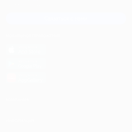
Для звонка из Москвы
и регионов России
Связаться с нами
МОБИЛЬНОЕ ПРИЛОЖЕНИЕ
загрузить в
App Store
загрузить в
Google Play
загрузить в
AppGallery
КОМПАНИЯ
ИНФОРМАЦИЯ