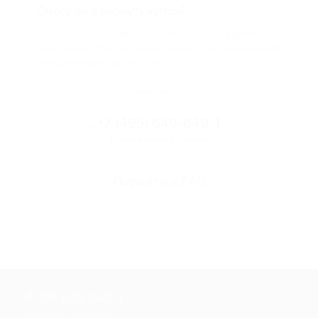
Смогу ли я вернуть купон?
Если что-то случится, мы обязательно вернем
вам деньги. Мы работаем только с проверенными
и надежными партнерами
Остались вопросы?
+7 (495) 649-649-1
Горячая линия Биглиона
Перейти в FAQ
+7 495 649-649-1