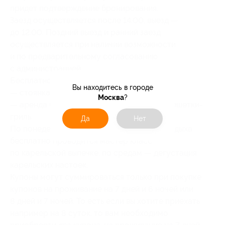
придет подтверждение бронирования.
Заезд осуществляется после 14:00, выезд —
до 12:00. Поздний выезд и ранний заезд
осуществляется при наличии возможности
и по предварительному согласованию
с администрацией.
Бесплатно предоставляются:
Вы находитесь в городе
— стоянка для автомобилей;
Москва
?
— аренда беседок, мангалов, шампуров, решетки-
гриль.
Да
Нет
По понедельникам для всех гостей базы отдыха
бесплатно проводится мастер класс
по карельской выпечке, по средам — дегустация
карельских настоек.
Купоны могут суммироваться только при покупке
купонов на проживание на 7 дней и 6 ночей или
8 дней и 7 ночей. То есть если вы хотите приехать
например на 8 суток, то вам необходимо