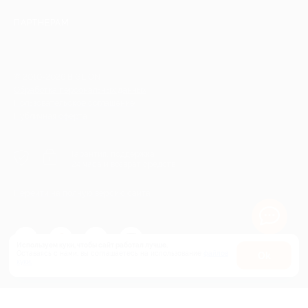
ПАРТНЕРАМ
© 2010-2026 BIGLION
Обработка персональных данных
Пользовательское соглашение
Публичная оферта
Гарантия, поддержка
24 часа и возврат средств
Перейти на полную версию сайта
Используем куки, чтобы сайт работал лучше.
Оставаясь с нами, вы соглашаетесь на использование
файлов
Оk
куки.