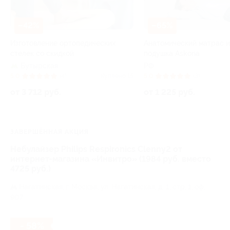
–42%
–65%
Изготовление ортопедических
Анатомический матрас 
стелек со скидкой
подушка Askona
Бутырская
РФ
5.0
(4)
Куплено 15
5.0
(3)
от 3 712 руб.
от 1 225 руб.
ЗАВЕРШЁННАЯ АКЦИЯ
Небулайзер Philips Respironics Clenny2 от
интернет-магазина «Инвитро» (1984 руб. вместо
4725 руб.)
Нагатинская,
г. Москва, ул. Нагатинская, д. 1, стр. 1, оф.
907
- 58%