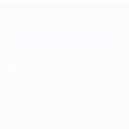
+7 495 649-649-1
Для звонка из Москвы
и регионов России
Связаться с нами
МОБИЛЬНОЕ ПРИЛОЖЕНИЕ
загрузить в
App Store
загрузить в
Google Play
загрузить в
AppGallery
КОМПАНИЯ