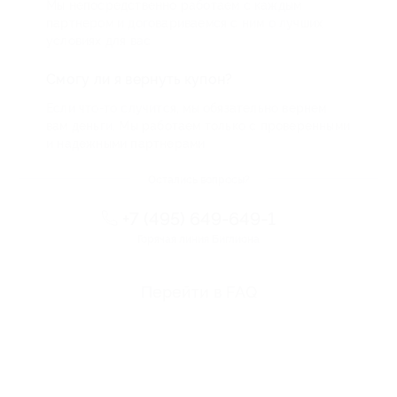
Мы непосредственно работаем с каждым
партнером и договариваемся с ним о лучших
условиях для вас
Смогу ли я вернуть купон?
Если что-то случится, мы обязательно вернем
вам деньги. Мы работаем только с проверенными
и надежными партнерами
Остались вопросы?
+7 (495) 649-649-1
Горячая линия Биглиона
Перейти в FAQ