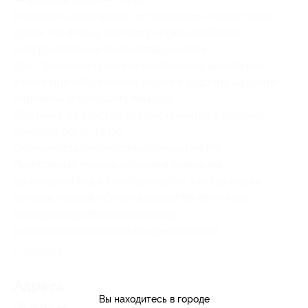
В одном заказе можно использовать только один
купон. Но в одну доставку можно добавить
неограниченное количество заказов.
Для оформления заказа необходимо ввести код
в поле при оформлении заказа в корзине на сайте
партнера, и сообщить пин-код.
Доставка по Москве осуществляется в рабочие
дни с 09:00 до 18:00.
Посмотреть
стоимость
доставки по РФ.
При приеме товара обратите внимание
на внешний вид и комплектность, так как после
приема товара, обмен/возврат по причинам
ненадлежащего внешнего вида
и некомплектности не осуществляется.
Свернуть
Адресa
Вы находитесь в городе
Перейти на сайт партнера