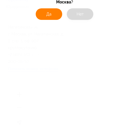
Москва
?
Юридическая информация о партнёре
Да
Нет
Нагатинская
г. Москва, ул. Нагатинская, д.
1, стр. 1, оф. 907
круглосуточно
+7 (495) 363-0-363, +7 (800)
200-36-30
Показать номер телефона