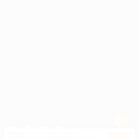
ИНФОРМАЦИЯ
ПАРТНЕРАМ
© 2010-2026 BIGLION
Обработка персональных данных
Пользовательское соглашение
Публичная оферта
Гарантия, поддержка
24 часа и возврат средств
Перейти на полную версию сайта
Используем куки, чтобы сайт работал лучше.
Оставаясь с нами, вы соглашаетесь на использование
файлов
Оk