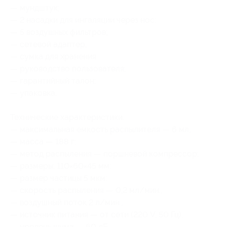
— мундштук;
— 2 насадки для ингаляции через нос;
— 5 воздушных фильтров;
— сетевой адаптер;
— сумка для хранения
— руководство пользователя;
— гарантийный талон;
— упаковка.
Технические характеристики:
— максимальная емкость распылителя — 6 мл;
— масса — 188 г;
— метод распыления — поршневой компрессор;
— размеры: 110×60×45 мм;
— размер частицы 5 мкм;
— скорость распыления — 0,2 мл/мин.;
— воздушный поток 2 л/мин.;
— источник питания — от сети (220 V, 50 Гц);
— уровень шума — 60 дБ.