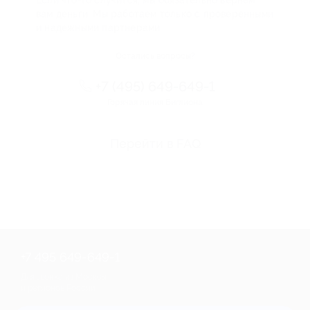
вам деньги. Мы работаем только с проверенными
и надежными партнерами
Остались вопросы?
+7 (495) 649-649-1
Горячая линия Биглиона
Перейти в FAQ
+7 495 649-649-1
Для звонка из Москвы
и регионов России