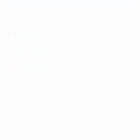
Связаться с нами
МОБИЛЬНОЕ ПРИЛОЖЕНИЕ
загрузить в
App Store
загрузить в
Google Play
загрузить в
AppGallery
КОМПАНИЯ
ИНФОРМАЦИЯ
ПАРТНЕРАМ