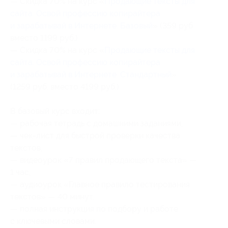
— Скидка 70% на курс «
Продающие тексты для
сайта. Освой профессию копирайтера
и зарабатывай в Интернете. Базовый
» (359 руб.
вместо 1199 руб.)
— Скидка 70% на курс «
Продающие тексты для
сайта. Освой профессию копирайтера
и зарабатывай в Интернете. Стандартный
»
(1259 руб. вместо 4199 руб.)
В базовый курс входит:
— рабочая тетрадь с домашними заданиями,
— чек-лист для быстрой проверки качества
текстов,
— видеоурок «7 правил продающего текста» —
1 час,
— аудиоурок «Главное правило тестирования
текстов» — 40 минут,
— полная инструкция по подбору и работе
с ключевыми словами.