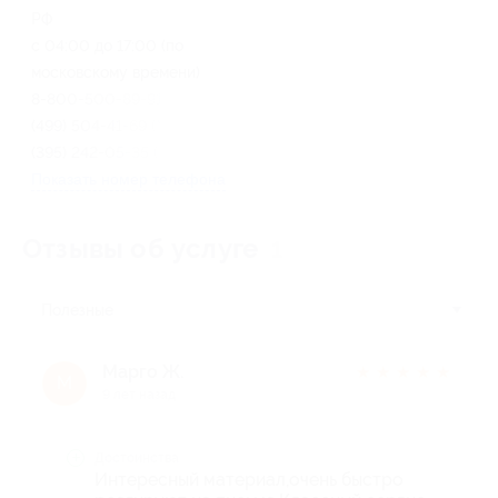
РФ
с 04:00 до 17:00 (по
московскому времени)
8-800-500-89-91 (Россия), +7
(499) 504-41-69 (Москва), +7
(395) 242-05-35 (Иркутск)
Показать номер телефона
Отзывы об услуге
1
Полезные
Марго Ж.
★
★
★
★
★
М
9 лет назад
Достоинства
Интересный материал,очень быстро