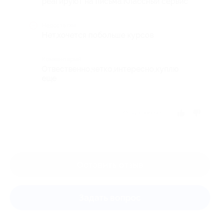
реагируют на письма.Классный сервис
Недостатки
Нет,хочется побольше курсов
Комментарий
Отвественно,четко,интересно,куплю
еще
Отзыв полезен?
Оставить отзыв
Задать вопрос