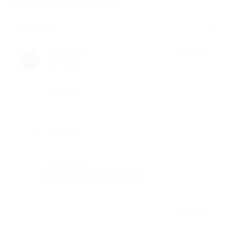
Полезные
Сергей Г.
★
★
★
★
★
6 лет назад
Достоинства
-
Недостатки
-
Комментарий
недостатки не обнаружел
Отзыв полезен?
1