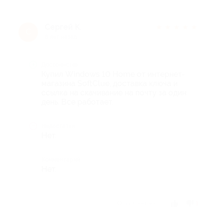
Сергей К.
★
★
★
★
★
С
8 лет назад
Достоинства
Купил Windows 10 Home от интернет-
магазина SoftClue, доставка ключа и
ссылка на скачивание на почту за один
день. Все работает.
Недостатки
Нет.
Комментарий
Нет.
Отзыв полезен?
1