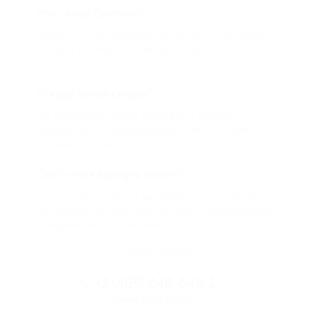
Что такое Биглион?
Biglion это про специальные акции, по условиям
которых вы можете приобрести купон со
скидкой от 50 до 90%
Откуда такие скидки?
Мы непосредственно работаем с каждым
партнером и договариваемся с ним о лучших
условиях для вас
Смогу ли я вернуть купон?
Если что-то случится, мы обязательно вернем
вам деньги. Мы работаем только с проверенными
и надежными партнерами
Остались вопросы?
+7 (495) 649-649-1
Горячая линия Биглиона