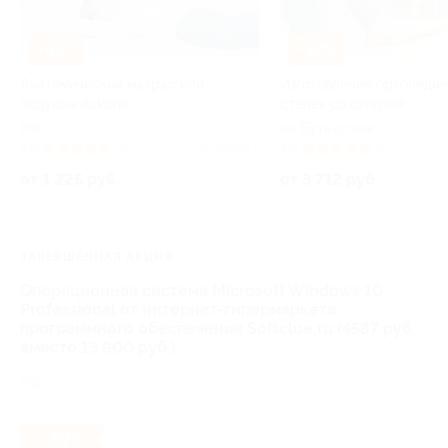
–65%
–42%
Анатомический матрас или
Изготовление ортопедич
подушка Askona
стелек со скидкой
РФ
Бутырская
5.0
(3)
Куплено 2
5.0
(4)
от 1 225 руб.
от 3 712 руб.
ЗАВЕРШЁННАЯ АКЦИЯ
Операционная система Microsoft Windows 10
Professional от интернет-гипермаркета
программного обеспечения Softclue.ru (4587 руб.
вместо 13 900 руб.)
РФ
- 67%