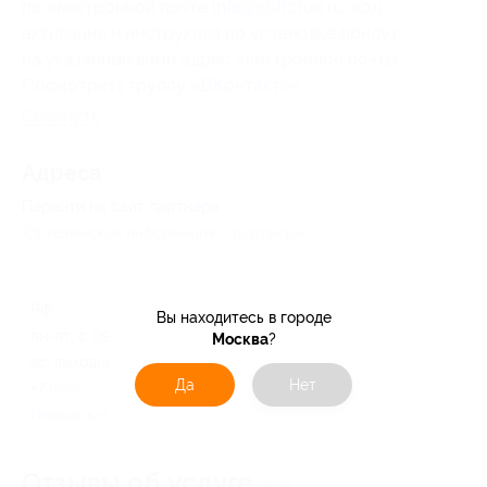
по электронной почте
info@softclue.ru
, код
активации и инструкция по установке придут
на указанный вами адрес электронной почты.
Посмотреть группу «
ВКонтакте
».
Свернуть
Адресa
Перейти на сайт партнера
Юридическая информация о партнёре
РФ
Вы находитесь в городе
пн-пт: с 09:00 до 18:00, сб-
Москва
?
вс: выходные
Да
Нет
+7 (495) 125-17-14
Показать номер телефона
Отзывы об услуге
48