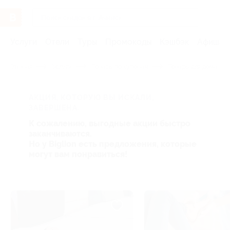
Услуги
Отели
Туры
Промокоды
Кэшбэк
Афиша 
Главная
Услуги
Товары по купонам
Товары для дома
АКЦИЯ, КОТОРУЮ ВЫ ИСКАЛИ,
ЗАВЕРШЕНА.
К сожалению, выгодные акции быстро
заканчиваются.
Но у Biglion есть предложения, которые
могут вам понравиться!