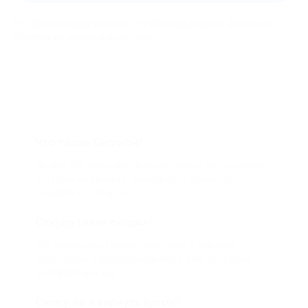
Мы всегда рады помочь: служба поддержки Биглиона
ответит на любой ваш вопрос
Что такое Биглион?
Biglion это про специальные акции, по условиям
которых вы можете приобрести купон со
скидкой от 50 до 90%
Откуда такие скидки?
Мы непосредственно работаем с каждым
партнером и договариваемся с ним о лучших
условиях для вас
Смогу ли я вернуть купон?