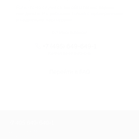
Если что-то случится, мы обязательно вернем
вам деньги. Мы работаем только с проверенными
и надежными партнерами
Остались вопросы?
+7 (495) 649-649-1
Горячая линия Биглиона
Перейти в FAQ
+7 495 649-649-1
Для звонка из Москвы
и регионов России