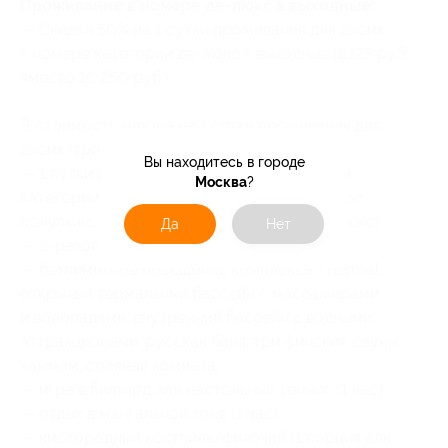
Проживание в номере де-люкс в выходные:
— Скидка 50% на 1 сутки проживания для двоих
в номере категории де-люкс в выходные (8125 руб.
вместо 16 250 руб.)
В стоимость купона на 1 сутки проживания для
двоих (троих, четверых) входит:
Вы находитесь в городе
— 1 сутки проживания в номере выбранной
Москва
?
категории (эконом, стандарт, стандарт плюс,
полулюкс, люкс, двухкомнатный люкс, де-люкс);
Да
Нет
— 3-разовое питание для двоих;
— безлимитное посещение комплекса Thermal:
открытый термальный бассейн с массажерами
и водопадами, внутренний бассейн с водными
аттракционами, русская баня, три финские сауны,
хаммам, соляная комната;
— игра в бильярд или настольный теннис (1 час);
— отдых в мангальной зоне (1 час);
— кислородный коктейль/фиточай (1 порция для