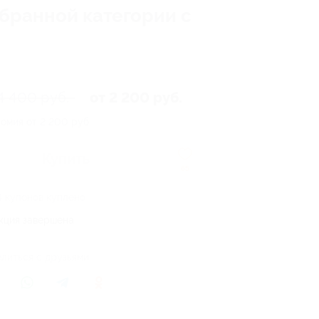
ыбранной категории c
4 400 руб.
от 2 200 руб.
омия от 2 200 руб.
Купить
65
4 купонов куплено
кция завершена
литься с друзьями