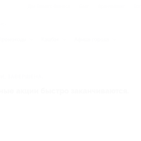
Для Вашего бизнеса
Блог
Франчайзинг
Воп
Промокоды
Кэшбэк
Афиша города
И, ЗАВЕРШЕНА.
ные акции быстро заканчиваются.