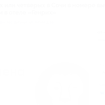
их или четверых в Сочи в номере в
 в отеле «Генрих»
-н, пос. Дагомыс, ул. Летняя, д. 56
от 
Экон
1
А
Поде