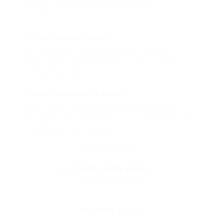
которых вы можете приобрести купон со
скидкой от 50 до 90%
Откуда такие скидки?
Мы непосредственно работаем с каждым
партнером и договариваемся с ним о лучших
условиях для вас
Смогу ли я вернуть купон?
Если что-то случится, мы обязательно вернем
вам деньги. Мы работаем только с проверенными
и надежными партнерами
Остались вопросы?
+7 (495) 649-649-1
Горячая линия Биглиона
Перейти в FAQ