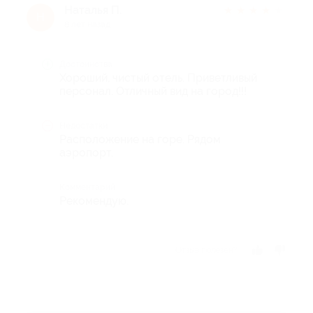
Наталья П.
★
★
★
★
★
Н
8 лет назад
Достоинства
Хороший, чистый отель. Приветливый
персонал. Отличный вид на город!!!
Недостатки
Расположение на горе. Рядом
аэропорт.
Комментарий
Рекомендую.
Отзыв полезен?