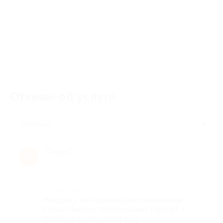
Отзывы об услуге
16
Полезные
Лира С.
★
★
★
★
★
Л
8 лет назад
Достоинства
Не сразу, но оценили расположение
отеля. Никого посторонних там нет, с
терассы прекрасный вид.