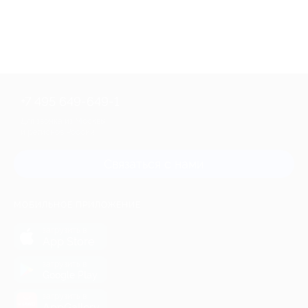
+7 495 649-649-1
Для звонка из Москвы
и регионов России
Связаться с нами
МОБИЛЬНОЕ ПРИЛОЖЕНИЕ
загрузить в
App Store
загрузить в
Google Play
загрузить в
AppGallery