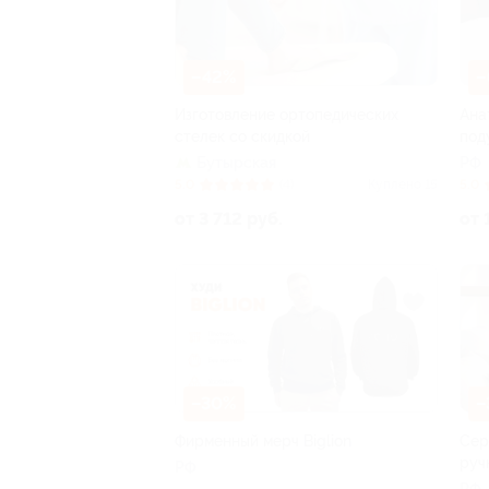
–42%
–
Изготовление ортопедических
Ана
стелек со скидкой
под
Бутырская
РФ
5.0
(4)
Куплено 15
5.0
от 3 712 руб.
от 
–30%
–
Фирменный мерч Biglion
Сер
руч
РФ