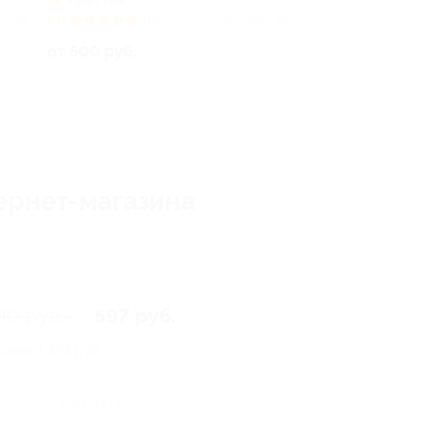
Рижская
но 13
5.0
(11)
Куплено 10
от 500 руб.
ернет-магазина
90 руб.
597 руб.
номия
1 393 руб.
Купить
145