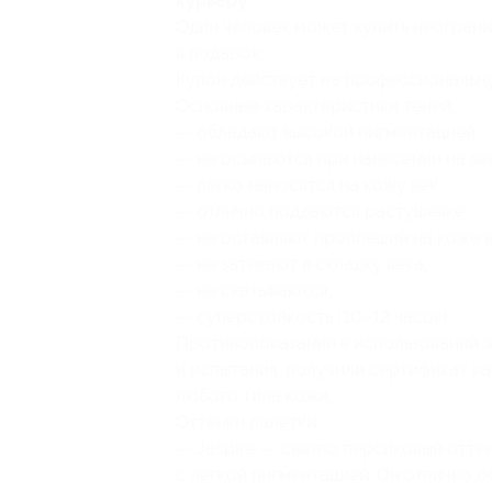
курьеру.
Один человек может купить неограни
в подарок.
Купон действует на профессиональн
Основные характеристики теней:
— обладают высокой пигментацией;
— не осыпаются при нанесении на ве
— легко наносятся на кожу век;
— отлично поддаются растушевке;
— не оставляют проплешин на коже в
— не затекают в складку века;
— не скатываются;
— суперстойкость (10–12 часов).
Противопоказаний в использовании э
и испытания, получили сертификат ка
любого типа кожи.
Оттенки палетки:
— Jaspire — светло персиковый отте
с легкой пигментацией. Он отлично о