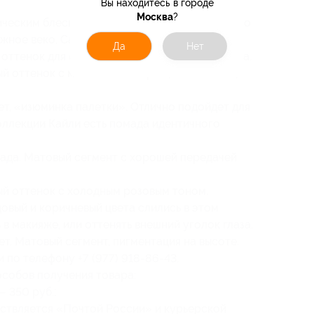
Вы находитесь в городе
Москва
?
ическим блеском и розовым отливом. Идеально
ижное веко. Сатиновый эффект.
Да
Нет
оттенок для создания естественного макияжа.
й оттенок с мелким шиммером, пластичный,
ет, «изюминка палетки». Отлично подойдет для
оллекции Кайли есть помада идентичного
ада. Матовый сегмент с хорошей передачей
й оттенок с холодным розовым тоном.
овый и коричневый цвета слились в этом
в макияже, или оттенять внешний уголок глаза.
т. Матовый сегмент, пигментация на высоте.
 по телефону +7 (977) 918-86-43.
собов получения товара:
— 350 руб.;
ествляется «Почтой России» и курьерской