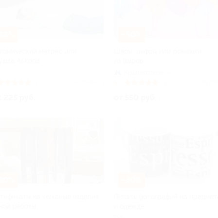
65%
–50%
томический матрас или
Шары, цифры или ромашки
ушка Askona
из шаров
Крылатское
+1
(3)
Куплено 4
5.0
(13)
Купл
1 225 руб.
от 550 руб.
30%
–50%
тификаты на кожаные изделия
Печать фотографий на предмет
ной работы
и одежде