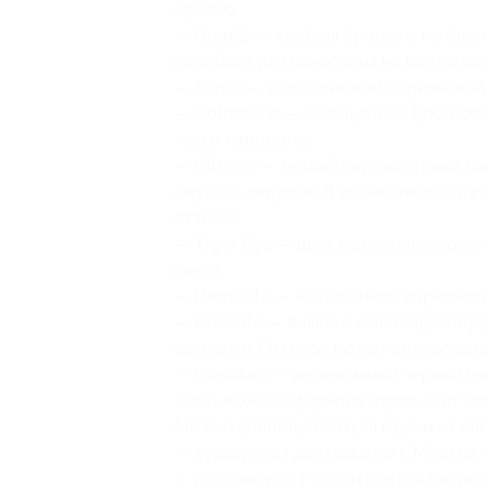
бровью.
— Quartz — светлая бронза с металл
подойдет для нанесения на все подв
— Topaz — классический коричневый 
— Goldstone — насыщенный бронзовы
легко наносится.
— Citrone — теплый терракотовый цв
смуглых девушек. В косметической к
оттенка.
— Tiger Eye — цвет молочного шокол
цвета.
— Hematite — насыщенный коричневы
— Bronzite — вишня в шоколаде. Борд
сегменте. Оттенок может солировать 
— Obsidian — интенсивный черный цве
Заказ можно оформить через
сайт
или
Можно воспользоваться одним из спо
— курьерская доставка по г. Москва 
— доставка по России почтой (осущ