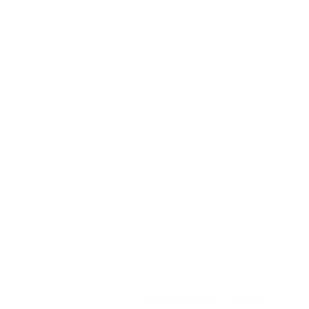
По полезности
По дате