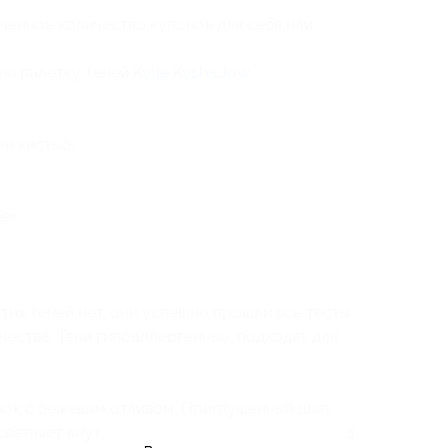
ченное количество купонов для себя или
ую палетку теней
Kylie Kyshadow
.
ки кистью;
ек;
тих теней нет, они успешно прошли все тесты
чества. Тени гипоаллергенные, подходят для
нок с бежевым отливом. Приглушенный цвет
светляет внутренний уголок глаза и линию под