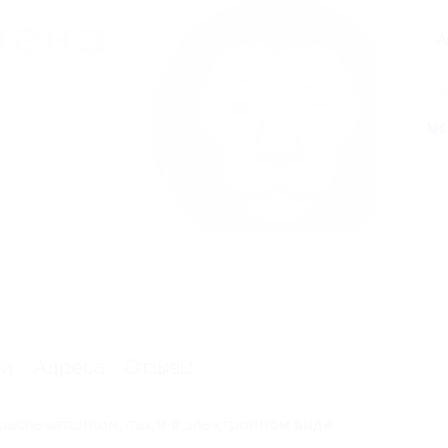
1
А
Поде
я
ии
Адреса
Отзывы
распечатанном, так и в электронном виде