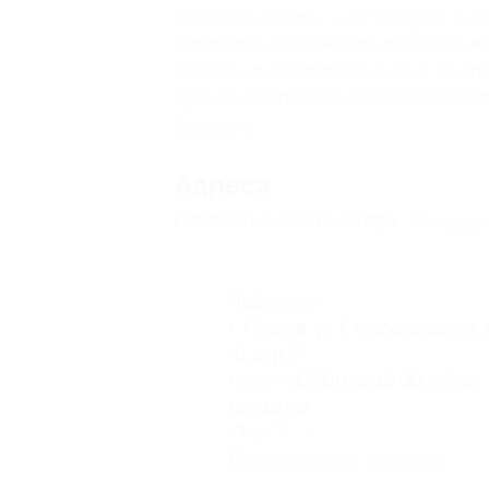
службой «СДЭК») — от 200 руб. (в за
Самовывоз возможен по понедельникам
Москва, ул. Ставропольская, д. 41, ст
При осуществлении заказа необходи
Свернуть
Адресa
Перейти на сайт партнера
Юридичес
Люблино
г. Москва, ул. Ставропольская, 
41, стр. 7
пн-пт: с 09:00 до 19:00, сб-вс:
выходные
+7 (977) 918-86-43
Показать номер телефона