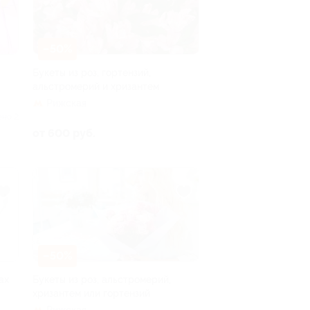
–50%
Букеты из роз, гортензий,
альстромерий и хризантем
Рижская
ено 2
от 600 руб.
–50%
ах
Букеты из роз, альстромерий,
хризантем или гортензий