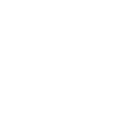
8 купонов куплено
кция завершена
литься с друзьями