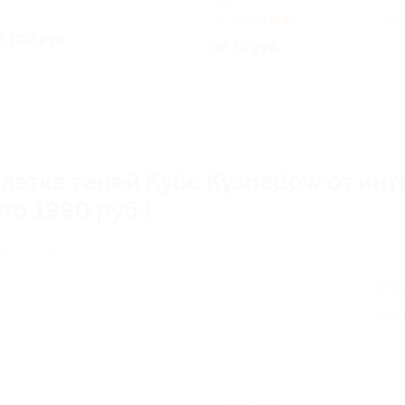
РФ
4.8
(3)
Купле
2 100 руб.
от 75 руб.
етка теней Kylie Kyshadow от инт
то 1990 руб.)
. 41, стр. 7
1 9
Эко