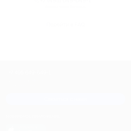
+7 (495) 649-649-1
Горячая линия Биглиона
Перейти в FAQ
+7 495 649-649-1
Для звонка из Москвы
и регионов России
Связаться с нами
МОБИЛЬНОЕ ПРИЛОЖЕНИЕ
загрузить в