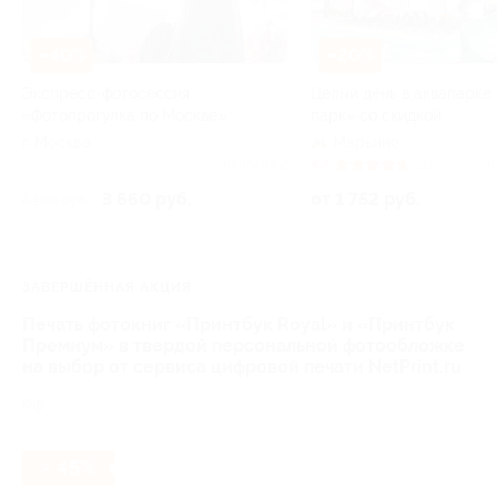
–40%
–20%
Экспресс-фотосессия
Целый день в аквапарке
«Фотопрогулка по Москве»
парк» со скидкой
г. Москва
Марьино
Куплено 2
4.7
(51)
К
3 660 руб.
от 1 752 руб.
6 100 руб.
ЗАВЕРШЁННАЯ АКЦИЯ
Печать фотокниг «Принтбук Royal» и «Принтбук
Премиум» в твердой персональной фотообложке
на выбор от сервиса цифровой печати NetPrint.ru
РФ
- 45%