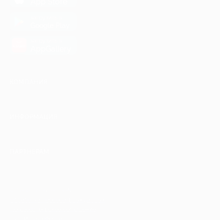
App Store
загрузить в
Google Play
загрузить в
AppGallery
КОМПАНИЯ
ИНФОРМАЦИЯ
ПАРТНЕРАМ
© 2010-2026 BIGLION
Обработка персональных данных
Пользовательское соглашение
Публичная оферта