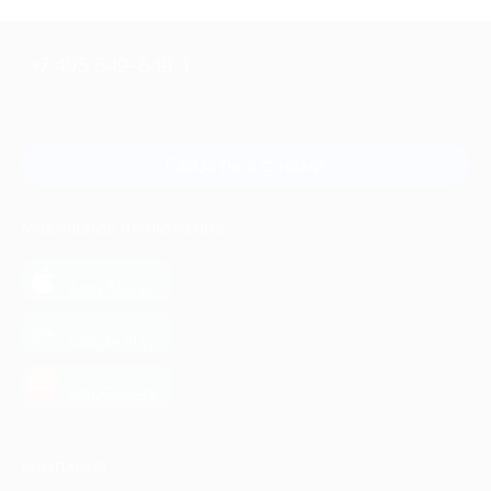
+7 495 649-649-1
Для звонка из Москвы
и регионов России
Связаться с нами
МОБИЛЬНОЕ ПРИЛОЖЕНИЕ
загрузить в
App Store
загрузить в
Google Play
загрузить в
AppGallery
КОМПАНИЯ