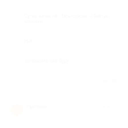
Достоинства
Супер качество . Все хорошо и быстро
сделали.
Недостатки
Нет
Комментарий
Заказывать еще буду
Отзыв полезен?
Светлана
★
★
★
★
★
С
7 лет назад