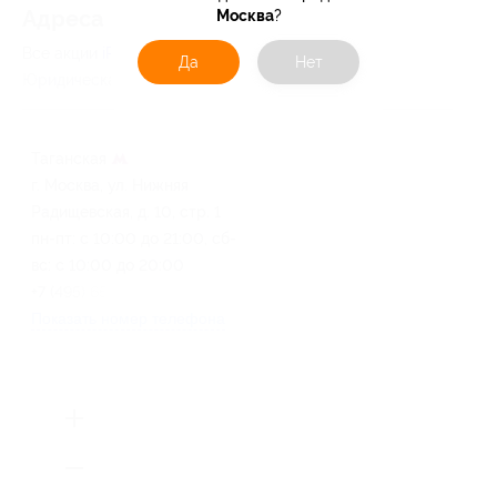
Москва
?
Адресa
Все акции
iPrintIt
Перейти на сайт партнера
Да
Нет
Юридическая информация о партнёре
Таганская
г. Москва, ул. Нижняя
Радищевская, д. 10, стр. 1
пн-пт: с 10:00 до 21:00, сб-
вс: с 10:00 до 20:00
+7 (495) 651-61-78
Показать номер телефона