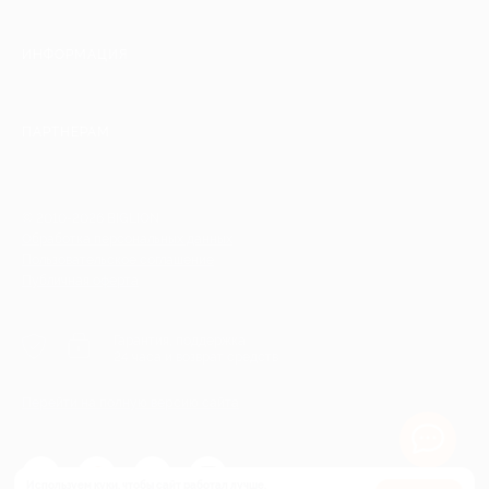
ИНФОРМАЦИЯ
ПАРТНЕРАМ
© 2010-2026 BIGLION
Обработка персональных данных
Пользовательское соглашение
Публичная оферта
Гарантия, поддержка
24 часа и возврат средств
Перейти на полную версию сайта
Используем куки, чтобы сайт работал лучше.