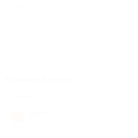
Отзывы об услуге
200
Полезные
Олеся М.
★
★
★
★
★
О
7 лет назад
про Фотокнига в твердом переплете 33×26, 20 страниц от
компании iPrintIt (1250 руб. вместо 2500 руб.)