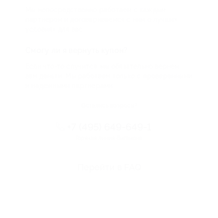
Мы непосредственно работаем с каждым
партнером и договариваемся с ним о лучших
условиях для вас
Смогу ли я вернуть купон?
Если что-то случится, мы обязательно вернем
вам деньги. Мы работаем только с проверенными
и надежными партнерами
Остались вопросы?
+7 (495) 649-649-1
Горячая линия Биглиона
Перейти в FAQ