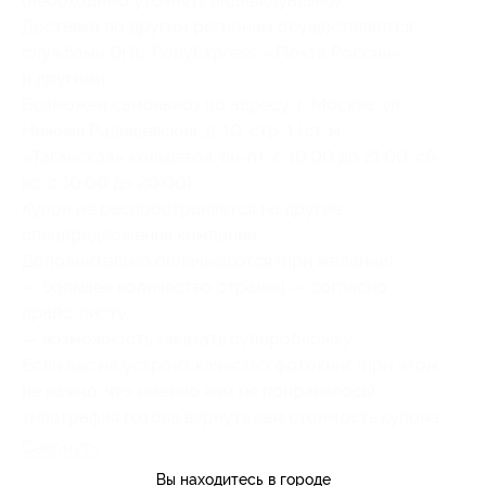
(необходимо уточнять индивидуально).
Доставка по другим регионам осуществляется
службами DHL, PonyExpress, «Почта России»
и другими.
Возможен самовывоз по адресу: г. Москва, ул.
Нижняя Радищевская, д. 10, стр. 1 (ст. м.
«Таганская» кольцевая, пн-пт: с 10:00 до 21:00, сб-
вс: с 10:00 до 20:00).
Купон не распространяется на другие
спецпредложения компании.
Дополнительно оплачиваются (при желании):
— большее количество страниц — согласно
прайс-листу,
— возможность заказать суперобложку.
Если вас не устроит качество фотокниг (при этом
не важно, что именно вам не понравилось),
типография готова вернуть вам стоимость купона.
Свернуть
Вы находитесь в городе