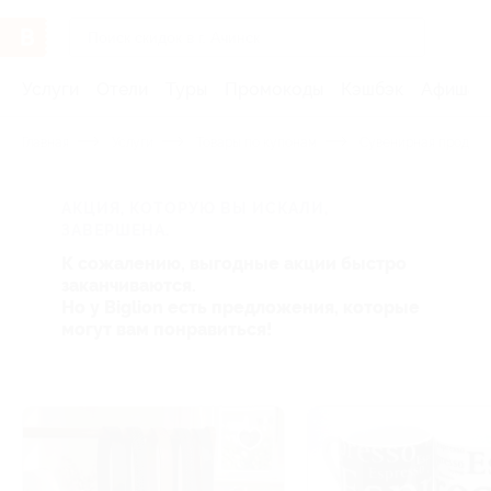
Услуги
Отели
Туры
Промокоды
Кэшбэк
Афиша 
Главная
Услуги
Товары по купонам
Сувенирная продукц
АКЦИЯ, КОТОРУЮ ВЫ ИСКАЛИ,
ЗАВЕРШЕНА.
К сожалению, выгодные акции быстро
заканчиваются.
Но у Biglion есть предложения, которые
могут вам понравиться!