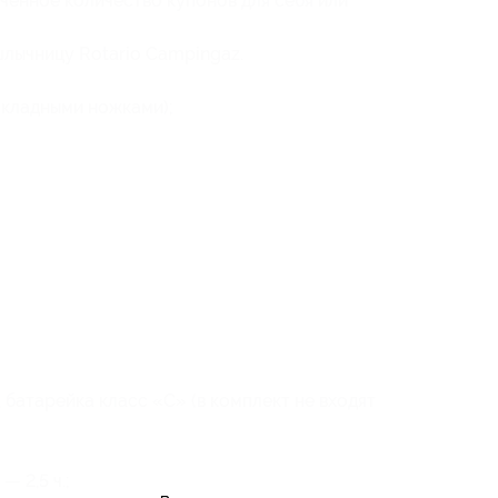
ченное количество купонов для себя или
лычницу Rotario Campingaz.
складными ножками);
 батарейка класс «С» (в комплект не входят
 2,5 ч.;