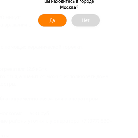
Вы находитесь в городе
Москва
?
20 минут;
Да
Нет
ма вращения шампуров;
с помощью керамической горелки;
гревателя (2,5 кВт);
о огня, а значит ее можно использовать дома,
костры;
благовременно связаться с оператором
московью — 500 руб.
ые районы уточнять у оператора: +7 (977) 530-
чты.