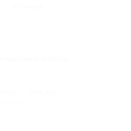
но 10
от 1 050 руб.
-магазина 24ex.ru
90 руб.
1 796 руб.
номия
3 194 руб.
Купить
81