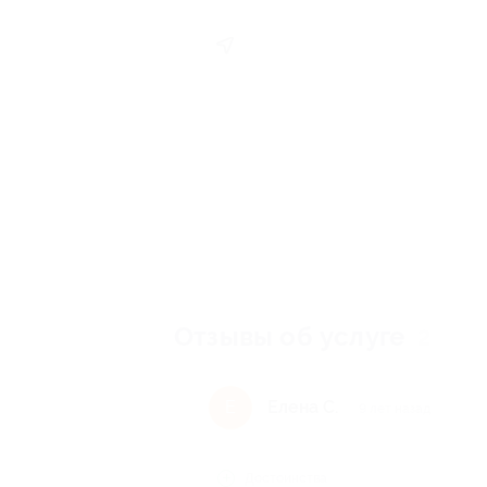
Отзывы об услуге
2
Елена С.
Е
9 лет назад
Достоинства