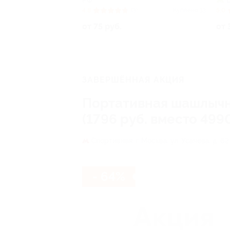
РФ
4.8
(3)
Куплено 13
5.0
от 75 руб.
от 
ЗАВЕРШЁННАЯ АКЦИЯ
Портативная шашлычни
(1796 руб. вместо 4990
Спортивная,
г. Москва, ул. Усачева, д. 62
- 64%