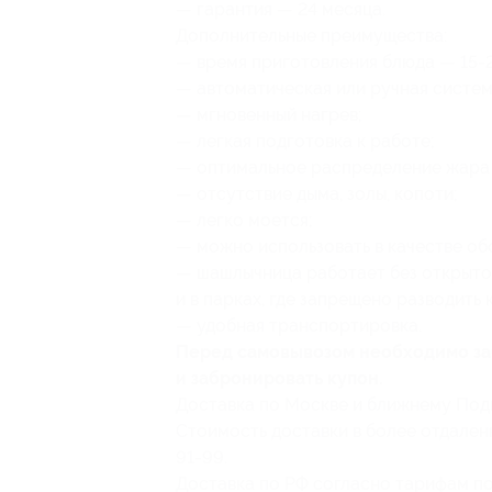
— гарантия — 24 месяца.
Дополнительные преимущества:
— время приготовления блюда — 15-
— автоматическая или ручная систе
— мгновенный нагрев;
— легкая подготовка к работе;
— оптимальное распределение жара 
— отсутствие дыма, золы, копоти;
— легко моется;
— можно использовать в качестве обо
— шашлычница работает без открытог
и в парках, где запрещено разводить 
— удобная транспортировка.
Перед самовывозом необходимо за
и забронировать купон.
Доставка по Москве и ближнему Под
Стоимость доставки в более отдаленн
91-99.
Доставка по РФ согласно тарифам по