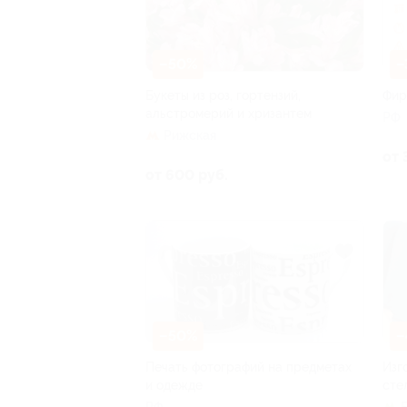
–50%
–
Букеты из роз, гортензий,
Фир
альстромерий и хризантем
РФ
Рижская
от 
от 600 руб.
–50%
–
Печать фотографий на предметах
Изг
и одежде
сте