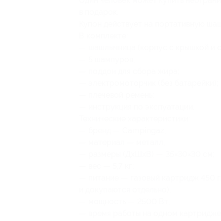
Один человек может купить неограни
в подарок.
Купон действует на портативную шаш
В комплекте:
— шашлычница (корпус с крышкой и 
— 5 шампуров;
— поддон для сбора жира;
— электромоторчик (без батарейки);
— плечевой ремень;
— инструкция по экспуатации.
Технические характеристики:
— бренд — Campingaz;
— материал — металл;
— размеры (ДхШхВ) — 35×30×30 см;
— вес — 5,7 кг;
— питание — газовый картридж 450 г,
и докупаются отдельно);
— мощность — 2500 Вт;
— время работы на одном картридже —