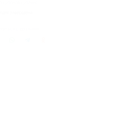
6 купонов куплено
кция завершена
литься с друзьями