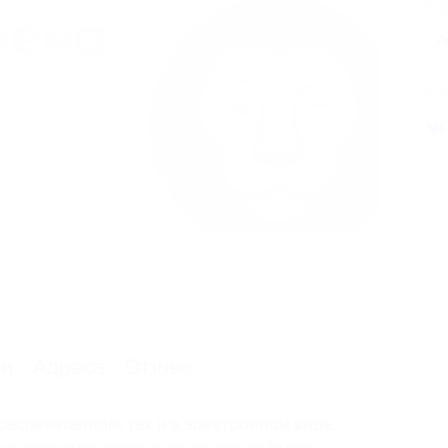
3
А
Поде
я
.
ии
Адреса
Отзывы
распечатанном, так и в электронном виде.