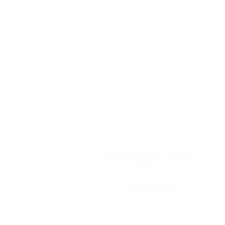
По полезности
По дате
★
★
★
★
★