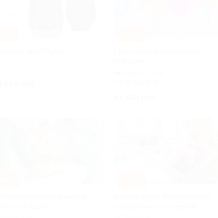
30%
–50%
менный мерч Biglion
Шары, цифры или ромашки
из шаров
Крылатское
+1
5.0
(13)
Купл
3 850 руб.
от 550 руб.
42%
–50%
отовление ортопедических
Букеты из роз, альстромерий,
лек со скидкой
хризантем или гортензий