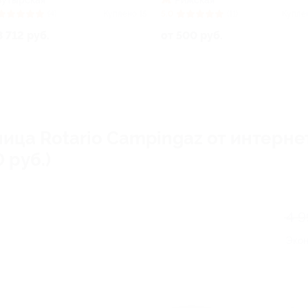
Бутырская
Рижская
(4)
Куплено 15
5.0
(11)
Купле
3 712 руб.
от 500 руб.
ца Rotario Campingaz от интернет
 руб.)
4 9
Эко