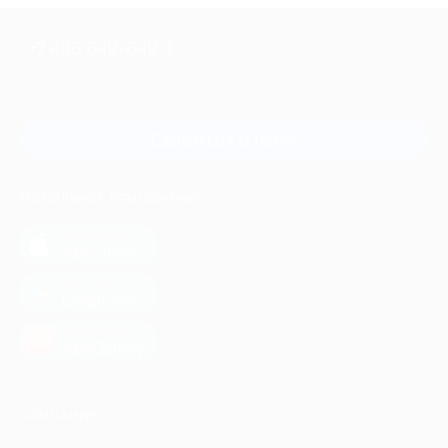
+7 495 649-649-1
Для звонка из Москвы
и регионов России
Связаться с нами
МОБИЛЬНОЕ ПРИЛОЖЕНИЕ
загрузить в
App Store
загрузить в
Google Play
загрузить в
AppGallery
КОМПАНИЯ