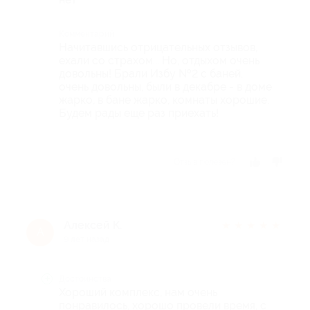
Комментарий
Начитавшись отрицательных отзывов,
ехали со страхом... Но, отдыхом очень
довольны! Брали Избу №2 с баней.
очень довольны, были в декабре - в доме
жарко, в бане жарко, комнаты хорошие.
Будем рады еще раз приехать!
Отзыв полезен?
Алексей К.
★
★
★
★
★
А
9 лет назад
Достоинства
Хороший комплекс, нам очень
понравилось, хорошо провели время, с