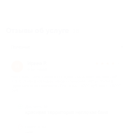
Отзывы об услуге
18
Полезные
Ирина Р.
★
★
★
★
★
И
8 лет назад
про 2 дня/1 ночь отдыха в коттедже «Хата крестьянская» (№ 1,
4, 5, 6, 7) или в коттедже «Изба купеческая» (№ 2) (пт-пн) в
туристическом комплексе «Плетенка» (4200 руб. вместо 6000
руб.)
Достоинства
красивая территория неплохая баня
Недостатки
нет