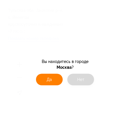
Тульская обл., Заокский р-н,
с. Велегож
круглосуточно и ежедневно
+7 (906) 623-04-80
Показать номер телефона
Вы находитесь в городе
Москва
?
Да
Нет