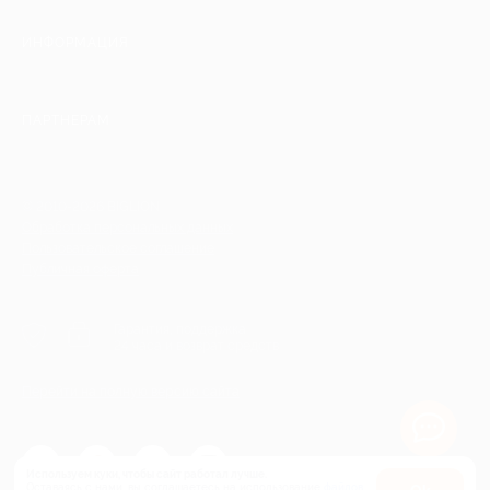
ИНФОРМАЦИЯ
ПАРТНЕРАМ
© 2010-2026 BIGLION
Обработка персональных данных
Пользовательское соглашение
Публичная оферта
Гарантия, поддержка
24 часа и возврат средств
Перейти на полную версию сайта
Используем куки, чтобы сайт работал лучше.
Оставаясь с нами, вы соглашаетесь на использование
файлов