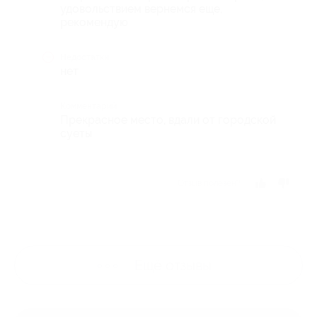
удовольствием вернемся еще,
рекомендую
Недостатки
нет
Комментарий
Прекрасное место, вдали от городской
суеты
Отзыв полезен?
Ещё
отзывы