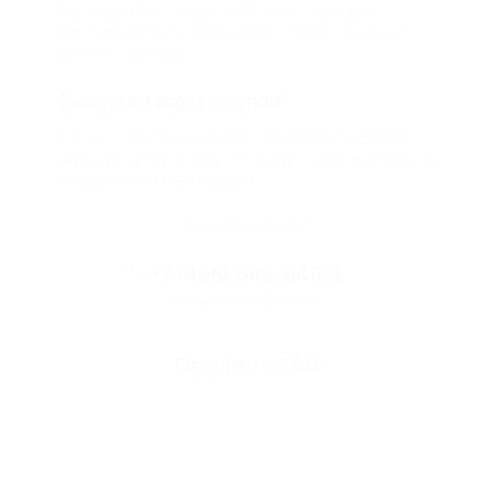
Мы непосредственно работаем с каждым
партнером и договариваемся с ним о лучших
условиях для вас
Смогу ли я вернуть купон?
Если что-то случится, мы обязательно вернем
вам деньги. Мы работаем только с проверенными
и надежными партнерами
Остались вопросы?
+7 (495) 649-649-1
Горячая линия Биглиона
Перейти в FAQ