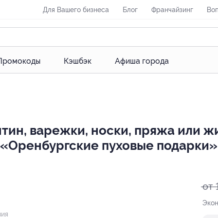
Для Вашего бизнеса
Блог
Франчайзинг
Воп
Промокоды
Кэшбэк
Афиша города
нтин, варежки, носки, пряжа или ж
а «Оренбургские пуховые подарки»
от 
Экон
вия