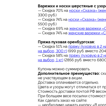
Варежки и носки шерстяные с узор
— Скидка 70% на
носки «Сказка» (жен
3300 руб.)
— Скидка 74% на
носки «Сказка» (жен
5500 руб.)
— Скидка 69% на
женские варежки «С
— Скидка 74% на
женские варежки «Ск
Пряжа пуховая оренбургская:
— Скидка 51% на
пряжу пуховую в 2 ни
на выбор, 300 г)
(999 руб. вместо 204
— Скидка 58% на
пряжу пуховую в 2 н
на выбор, 1 кг)
(2856 руб. вместо 6800
Купоны можно суммировать.
Дополнительное преимущество:
ски
не участвующем в акции.
Доставка оплачивается отдельно.
Цвета и узоры могут отличаться от п
Стоимость доставки почтой РФ весом д
При большем весе посылки стоимость
Как сделать заказ на сайте:
— необходимо нажать кнопку «В корз