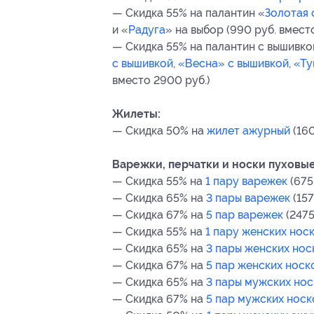
— Скидка 55% на палантин «
Золотая 
и «
Радуга
» на выбор (990 руб. вмест
— Скидка 55% на палантин с вышивко
с вышивкой
,
«Весна» с вышивкой
,
«Ту
вместо 2900 руб.)
Жилеты:
— Скидка 50% на
жилет ажурный
(160
Варежки, перчатки и носки пуховые
— Скидка 55% на
1 пару варежек
(675
— Скидка 65% на
3 пары варежек
(157
— Скидка 67% на
5 пар варежек
(2475
— Скидка 55% на
1 пару женских нос
— Скидка 65% на
3 пары женских нос
— Скидка 67% на
5 пар женских носк
— Скидка 65% на
3 пары мужских нос
— Скидка 67% на
5 пар мужских носк