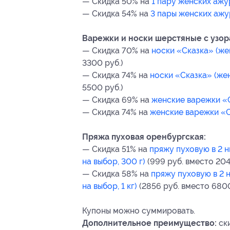
— Скидка 50% на
1 пару женских ажу
— Скидка 54% на
3 пары женских ажу
Варежки и носки шерстяные с узор
— Скидка 70% на
носки «Сказка» (же
3300 руб.)
— Скидка 74% на
носки «Сказка» (жен
5500 руб.)
— Скидка 69% на
женские варежки «С
— Скидка 74% на
женские варежки «С
Пряжа пуховая оренбургская:
— Скидка 51% на
пряжу пуховую в 2 н
на выбор, 300 г)
(999 руб. вместо 204
— Скидка 58% на
пряжу пуховую в 2 н
на выбор, 1 кг)
(2856 руб. вместо 6800
Купоны можно суммировать.
Дополнительное преимущество:
ски