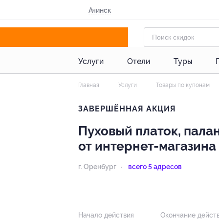
Ачинск
Услуги
Отели
Туры
Главная
Услуги
Товары по купонам
ЗАВЕРШЁННАЯ АКЦИЯ
Пуховый платок, пала
от интернет-магазин
г. Оренбург
всего 5 адресов
- 55%
Начало действия
Окончание дейст