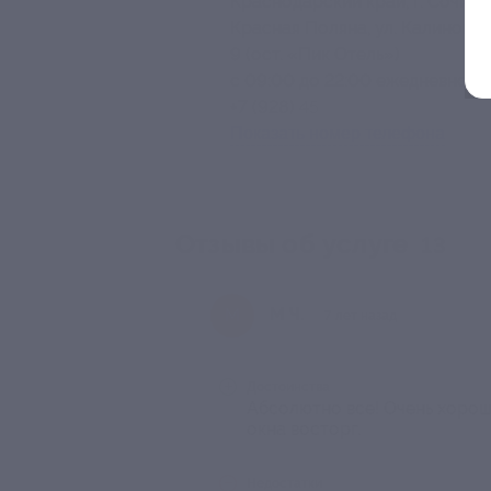
Краснодарский край, г. Сочи, п
Красная Поляна, ул. Калиновая,
9 (ост. «Пик Отель»)
с 09:00 до 22:00 ежедневно
+7 (928) 459-93-22
Показать номер телефона
Отзывы об услуге
13
М Ч.
М
7 лет назад
Достоинства
Абсолютно все! Очень хорош
окна восторг.
Недостатки