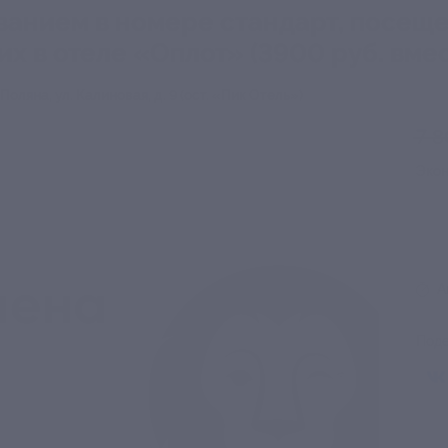
ванием в номере стандарт, посещ
х в отеле «Оплот» (3900 руб. вмес
Поляна, ул. Калиновая, д. 9 (ост. «Пик Отель»)
7 8
Эко
А
Поде