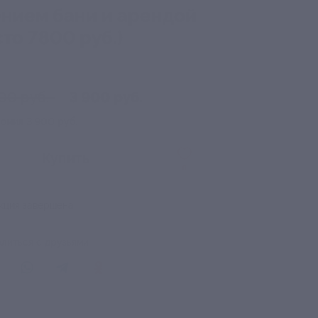
ением бани и арендой
то 7800 руб.)
00 руб.
3 900 руб.
номия
3 900 руб.
Купить
8
кция завершена
литься с друзьями