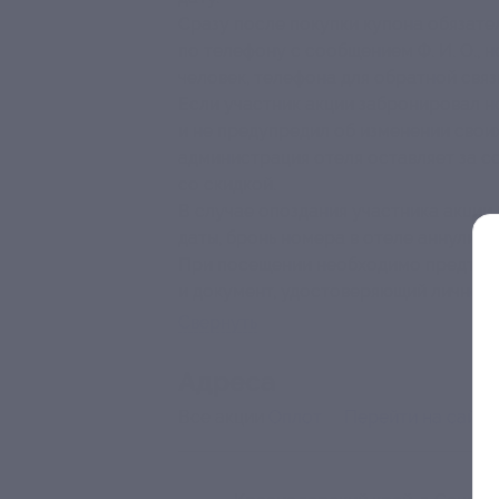
Сразу после покупки купона обязат
по телефону с сообщением Ф. И. О., 
человек, телефона для обратной связ
Если участник акции забронировал но
и не предупредил об изменении своих
администрация отеля оставляет за с
со скидкой.
В случае опоздания участника акции
даты, бронь номера в отеле аннулиру
При посещении необходимо предъяви
и документ, удостоверяющий личност
Свернуть
Адресa
Все акции
Оплот
Перейти на сайт 