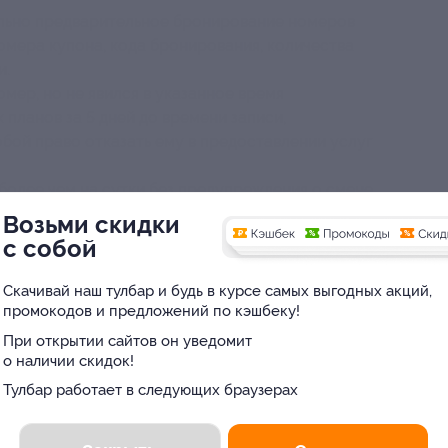
ельно предварительное бронирование номеров
номера купона, кода бронирования, количества
и.
мер, но не явился в указанное время
 планов за 5 дней до времени записи,
обой право отказать ему в предоставлении услуг
 более чем на сутки без предупреждения о смене
ется и услуга считается оказанной.
Возьми скидки
ть распечатанный купон с читаемым пин-кодом
с собой
ь, для детей — свидетельство о рождении.
Скачивай наш тулбар и будь в курсе самых выгодных акций,
промокодов и предложений по кэшбеку!
При открытии сайтов он уведомит
о наличии скидок!
Вы находитесь в городе
партнера
Юридическая информация о партнёре
Тулбар работает в следующих браузерах
Москва
?
Да
Нет