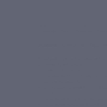
Начало действия
Окончание действи
25 ноября 2016 г.
25 декабря 2016 г
Описание
Гарант
Условия
Купон действует на проживание в но
в течение 3 дней/2 ночей.
В стоимость купона входит:
— проживание 2 гостей в двухместно
кроватями, на выбор гостя);
— двухчасовое парение в русской ба
отдыха гостя;
— пользование интернетом неогранич
— пользование мангальной зоной, без