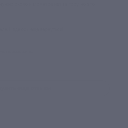
нужно около километра идти в гору, но это
еле. Надеюсь, еще вернуться!
тзыв полезен для вас?
рузить ещё
отзывы