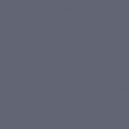
Если добираться пешком, то 
даже не недостаток.
Комментарий
Очень понравился отдых в от
Был ли о
Заг