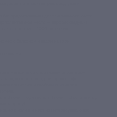
скурсии, питание (завтрак, обед, ужин),
о без предоставления дополнительного места.
ь, дополнительное место — еврораскладушка.
тельного места — 1000 руб./ночь
омер с балконом и видом на горы.
и вениками;
зины, магазины со спортивным инвентарем,
апарк, ночные клубы, рестораны, кафе.
выезд при наличии свободных номеров
 отеля.
а 2 ночи — один купон, 4 ночи — 2 купона и т. д.
ому запросу).
мацию о наличии мест на интересующую вас