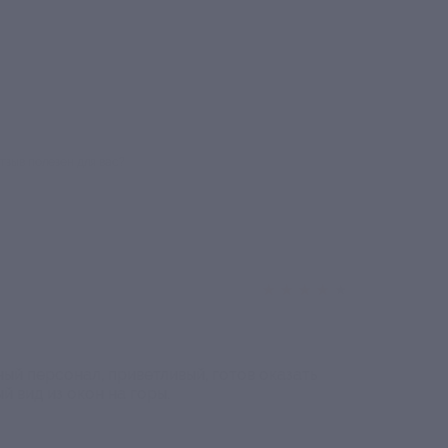
тзыв полезен для вас?
★
★
★
★
★
ый персонал, приветливый, готов оказать
 вид из окон на горы.