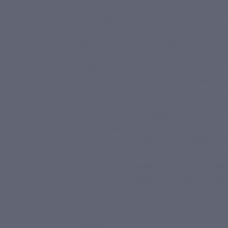
За отдельную плату можно заказать эк
трансфер.
Дети до 7 лет размешаются бесплатн
Дети от 8 до 14 лет — 500 руб./ноч
От 14 и старше — стоимость дополни
(еврораскладушка).
По запросу можно забронированить н
На территории отеля:
— русская баня на дровах с дубовым
— Wi-Fi в общественной зоне;
— зона барбекю;
— рядом с отелем: продуктовые мага
горнолыжные курорты, кинотеатр, акв
Возможен ранний заезд или поздний 
и по согласованию с администрацией
Купоны могут суммироваться из расчет
(при наличии мест по предварительн
Необходимо заранее уточнять инфор
дату.