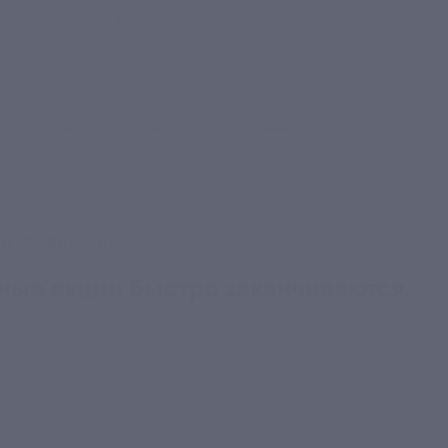
Для Вашего бизнеса
Блог
Франчайзинг
Воп
Промокоды
Кэшбэк
Афиша города
И, ЗАВЕРШЕНА.
ные акции быстро заканчиваются.