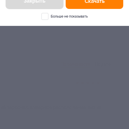
ос.
Закрыть
Скачать
 д.
Больше не показывать
По полезности
По дате
★
★
★
★
★
ий персонал, шикарное расположение, вид из