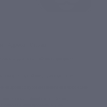
я
.
ии
Адреса
Отзывы
мере стандарт отеля «Оплот» для двоих
м номере (с одной или двумя отдельными
не на дровах с дубовыми вениками в любой день
енное время в общей гостевой зоне;
 предоставления древесного угля.