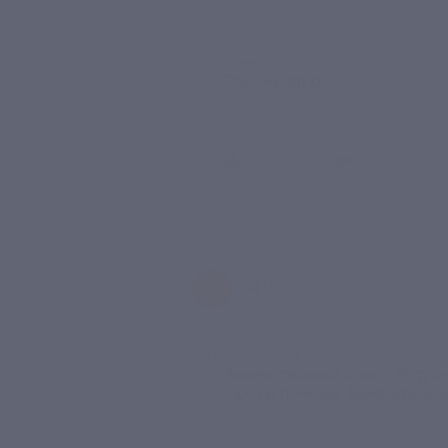
-
Комментарий
Рекомендую!
Был ли о
М Ч.
М
9 лет назад
Достоинства
Замечательный отель. Радушн
любую помощь. Замечательный
Недостатки