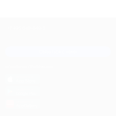
+7 495 649-649-1
Для звонка из Москвы
и регионов России
Связаться с нами
МОБИЛЬНОЕ ПРИЛОЖЕНИЕ
загрузить в
App Store
загрузить в
Google Play
загрузить в
AppGallery