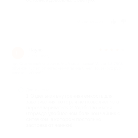
Отзыв полезен?
Пауль
★
★
★
★
★
П
8 лет назад
про Стеклянный заварочный чайник с кнопкой Veitron LS-750S
объемом 750 мл от интернет-магазина Green House (672 руб.
вместо 1120 руб.)
Достоинства
1. Отдельная внутренняя емкость для
заваривания, которая не позволяет чаю
перезавариваться 2. Удобство мытья
(гораздо удобнее чем большой чайник с
ситечком, в котором постоянно
застревают чаинки)