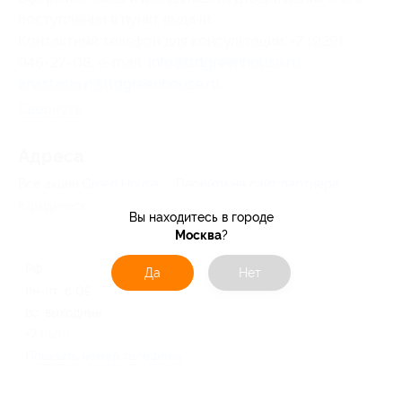
поступлении в пункт выдачи.
Контактный телефон для консультации: +7 (929)
946-27-08, e-mail:
info@ltdgreenhouse.ru
,
anastasia.n@ltdgreenhouse.ru
.
Свернуть
Адресa
Все акции
Green House
Перейти на сайт партнера
Юридическая информация о партнёре
Вы находитесь в городе
Москва
?
РФ
Да
Нет
пн-пт: с 09:00 до 17:00, сб-
вс: выходные
+7 (929) 946-27-08
Показать номер телефона