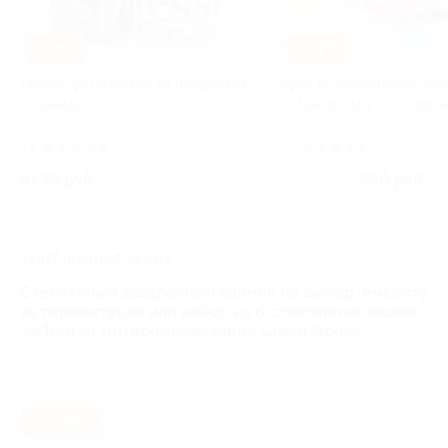
–50%
–95%
Печать фотографий на предметах
Курс по разработке пр
и одежде
от Learncours со скидко
РФ
РФ
4.8
(3)
Куплено 13
4.7
(5)
от 75 руб.
990 руб.
19 800 руб.
ЗАВЕРШЁННАЯ АКЦИЯ
Стеклянный заварочный чайник на выбор, емкость
из термостекла или набор из 6 стеклянных чашек
Veitron от интернет-магазина Green House
РФ
- 35%