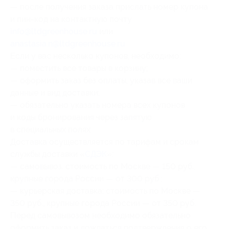
— после получения заказа прислать номер купона
и пин-код на контактную почту
info@ltdgreenhouse.ru
или
anastasia.n@ltdgreenhouse.ru
.
Если у вас несколько купонов, необходимо:
— поместить все товары в корзину;
— оформить заказ без оплаты, указав все ваши
данные и вид доставки;
— обязательно указать номера всех купонов
и коды бронирования через запятую
в специальных полях.
Доставка осуществляется по тарифам и срокам
службы доставки «
СДЭК
»:
— самовывоз: стоимость по Москве — 150 руб.,
крупные города России — от 300 руб.;
— курьерская доставка: стоимость по Москве —
350 руб., крупные города России — от 350 руб.
Перед самовывозом необходимо обязательно
оформить заказ и дождаться подтверждения о его