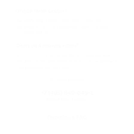
Откуда такие скидки?
Мы непосредственно работаем с каждым
партнером и договариваемся с ним о лучших
условиях для вас
Смогу ли я вернуть купон?
Если что-то случится, мы обязательно вернем
вам деньги. Мы работаем только с проверенными
и надежными партнерами
Остались вопросы?
+7 (495) 649-649-1
Горячая линия Биглиона
Перейти в FAQ