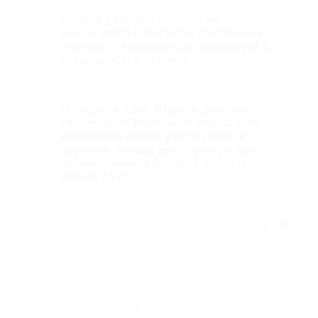
Недостатки
Крышка у модели LS-750S не
фиксируется в закрытом состоянии в
отличии от конкурентов (samadoyo). В
остальном все отлично.
Комментарий
Пользуюсь 3 дня. В целом доволен.
Рекомендую. Маленький нюанс: если
количество людей, участвующих в
чаепитии, больше двух, советую брать
чайник объемом больше 1 литра (в
идеале 1,5 л.).
Отзыв полезен?
Ещё
отзывы