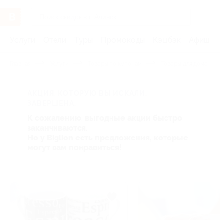
Услуги
Отели
Туры
Промокоды
Кэшбэк
Афиша 
Главная
Услуги
Товары по купонам
Товары для дома
АКЦИЯ, КОТОРУЮ ВЫ ИСКАЛИ,
ЗАВЕРШЕНА.
К сожалению, выгодные акции быстро
заканчиваются.
Но у Biglion есть предложения, которые
могут вам понравиться!