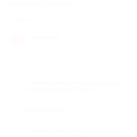
Отзывы об услуге
17
Полезные
Екатерина Ф.
★
★
★
★
★
Е
8 лет назад
про Набор из 4 стеклянных чашек Veitron LP-575A с заварочным
чайником объемом 750 мл от интернет-магазина Green House
(839 руб. вместо 1199 руб.)
Достоинства
Отличное качество, покупала в подарок,
остались довольны. Советую!
Недостатки
Недостатков нет.
Комментарий
Отличное качество, покупала в подарок,
остались довольны. Советую!